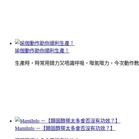
瑜伽動作助你順利生產！
生產時，時常用錯力又唔識呼吸，嘥氣嘥力，今次動作教
MamiInfo －【類固醇搽太多會否沒有功效？】