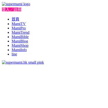
登入／註冊
首頁
MamiTV
MamiPro
MamiTrend
MamiBible
MamiBlog
MamiShop
MamiInfo
line