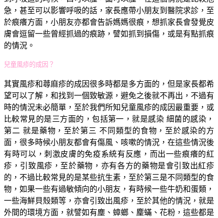
急，甚至可以影響呼吸的話，家長應帶小朋友到醫院求診，至
於痕癢方面，小朋友亦都會告訴媽媽很痕，想抓家長會發覺皮
膚會逗留一些曾經抓過的痕跡，譬如抓到損傷，或是有點抓痕
的情況。
兒童風疹的成因？
其實風疹和蕁麻疹的成因很多時都是多方面的，但是家長都希
望可以了解，和找到一個致敏源，避免之後就不再出，不過有
時的情況未必簡單，至於我們所知兒童風疹的成因最重要，或
比較常見的是三方面的，包括第一，就是感染 細菌的感染，
第二 就是藥物，至於第三 不同類型的食物，至於感染的方
面，很多時候小朋友都會有傷風、咳嗽的情況，在這些情況後
有時可以，刺激皮膚的免疫系統有反應，而出一些痕癢的紅
疹，引致風疹，至於藥物，亦有各方的藥物是會引致出紅疹
的，不過比較常見的是某些抗生素，至於第三是不同類型的食
物，如果一些有過敏傾向的小朋友，有時候一些牛奶和蛋類，
一些海鮮貝殼類等，亦會引致出風疹，至於其他的情況，就是
外間的環境方面，就譬如有塵、蟑螂、麈蟎、花粉，這些都是