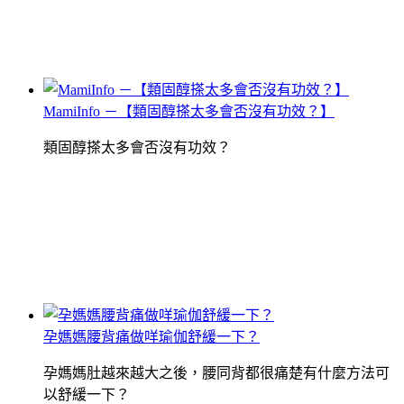
MamiInfo －【類固醇搽太多會否沒有功效？】
類固醇搽太多會否沒有功效？
孕媽媽腰背痛做咩瑜伽舒緩一下？
孕媽媽肚越來越大之後，腰同背都很痛楚有什麼方法可
以舒緩一下？