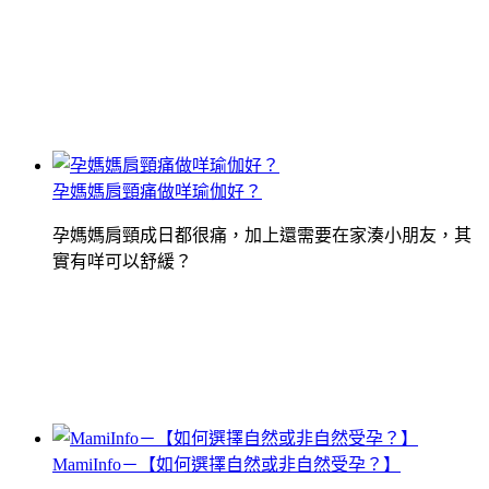
孕媽媽肩頸痛做咩瑜伽好？
孕媽媽肩頸成日都很痛，加上還需要在家湊小朋友，其
實有咩可以舒緩？
MamiInfo－【如何選擇自然或非自然受孕？】