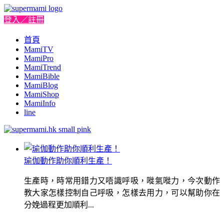
登入／註冊
首頁
MamiTV
MamiPro
MamiTrend
MamiBible
MamiBlog
MamiShop
MamiInfo
line
瑜伽動作助你順利生產！
生產時，時常用錯力又唔識呼吸，嘥氣嘥力，今次動作
教大家怎樣控制自己呼吸，怎樣去用力，可以幫助你在
分娩過程更加順利...