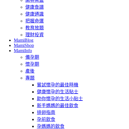
開卷有益
健康食譜
健康通識
把握命運
教育放題
理財投資
MamiBlog
MamiShop
MamiInfo
備孕期
懷孕期
產後
專題
嘗試懷孕的最佳時機
健康懷孕的生活貼士
助你懷孕的生活小貼士
新手媽媽的最佳飲食
排卵指南
孕前飲食
孕媽媽的飲食