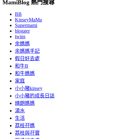
MamiBlog 熱門搜尋
BB
KinseyMaMa
Supermami
blogger
twins
余媽媽
余媽媽手記
假日好去處
和牛B
和牛媽媽
家庭
小小豬kinsey
小小豬的成長日誌
晴朗媽媽
湯水
生活
荔枝孖媽
荔枝與孖寶