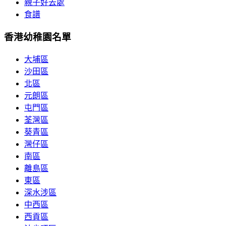
親子好去處
食譜
香港幼稚園名單
大埔區
沙田區
北區
元朗區
屯門區
荃灣區
葵青區
灣仔區
南區
離島區
東區
深水涉區
中西區
西貢區