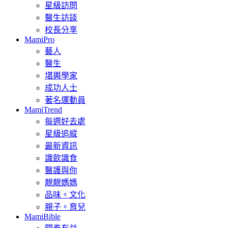
星級訪問
醫生訪談
校長分享
MamiPro
藝人
醫生
堪輿學家
成功人士
著名運動員
MamiTrend
每週好去處
星級追縱
最新資訊
識飲識食
醫護與你
靚靚媽媽
品味。文化
親子。育兒
MamiBible