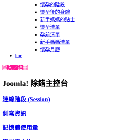
懷孕的階段
懷孕後的身體
新手媽媽的貼士
懷孕清單
孕前清單
新手媽媽清單
懷孕月曆
line
登入／註冊
Joomla! 除錯主控台
連線階段 (Session)
側寫資訊
記憶體使用量