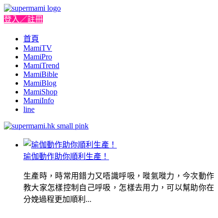
登入／註冊
首頁
MamiTV
MamiPro
MamiTrend
MamiBible
MamiBlog
MamiShop
MamiInfo
line
瑜伽動作助你順利生產！
生產時，時常用錯力又唔識呼吸，嘥氣嘥力，今次動作
教大家怎樣控制自己呼吸，怎樣去用力，可以幫助你在
分娩過程更加順利...