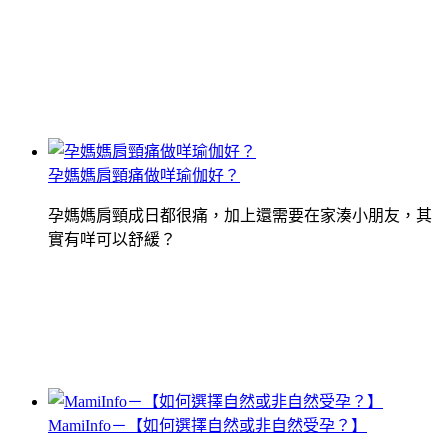
孕媽媽肩頸痛做咩瑜伽好？
孕媽媽肩頸成日都很痛，加上還需要在家湊小朋友，其
實有咩可以舒緩？
MamiInfo－【如何選擇自然或非自然受孕？】