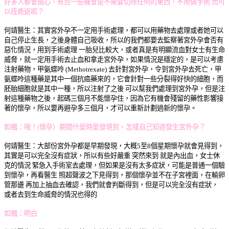
好多人都會擔心，有否一些機會是不需要切除任何的東西，不用做手術 而可
以痊癒返呢？
何靖醫生：
其實宮外孕不一定用手術處理，都可以用藥物去處理或者她可以
自己停止生長，之後身體自己吸收，所以的我們都要去監察著宮外孕會否有
惡化情況，用到手術處理 一胎兒比較大，或者真是有明顯流血對女士有生命
威脅，就一定用手術去止血和拿走宮外孕，如果情況是穩定的，是可以考慮
注射藥物，甲氨蝶呤 (Methotrexate) 去針對宮外孕，令到宮外孕去死亡，甲
氨蝶呤這種藥是其中一個抗癌藥來的，它會針對一些分裂得好快的細胞，而
胚胎細胞就是其中一種，所以注射了之後 可以幫我們處理到宮外孕，但是注
射這種藥物之後，起碼三個月不能懷孕住，因為它有機會殘留的藥性影響接
著的懷孕，所以要再避孕多三個月，才可以重新計劃過新的懷孕。
如楓：
哦！(懷孕）期間什麼時麼發現到，怎樣自己知道發生宮外孕？
何靖醫生：
大部份宮外孕都是早期發現，大概5至8個星期懷孕就會見得到，
其實是可以完全沒有症狀，所以有些好嚴重 突然來到 就是內出血，女士休
克的情況 緊急入手術室去處理，但如果是沒有太多症狀，可能是普通一個驗
到懷孕，再看醫生 照超聲波之下見得到，那個懷孕並不在子宮裡面，在輸卵
管那邊 再加上抽血去確認，我們就會判斷得到，但是可以完全沒有症狀，
或者去到生命威脅的情況也得的
如楓：
明白