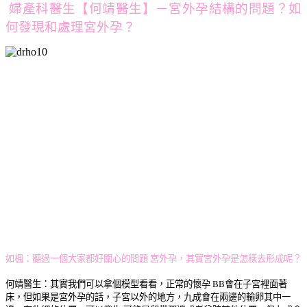
婦產科醫生【何靖醫生】－宮外孕結構的問題？如
何發現和處理宮外孕？
如楓：
聽過一個大家都好關心的問題 宮外孕，其實宮外孕是怎樣去形成呢？
何靖醫生：
其實我們可以拿個模型看看，正常的懷孕 BB會在子宮裡面著
床，但如果是宮外孕的話，子宮以外的地方，九成會在兩邊的輸卵其中一