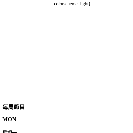
colorscheme=light}
每周節目
MON
星期一