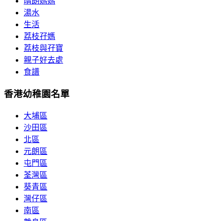
晴朗媽媽
湯水
生活
荔枝孖媽
荔枝與孖寶
親子好去處
食譜
香港幼稚園名單
大埔區
沙田區
北區
元朗區
屯門區
荃灣區
葵青區
灣仔區
南區