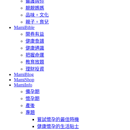
醫護與你
靚靚媽媽
品味。文化
親子。育兒
MamiBible
開卷有益
健康食譜
健康通識
把握命運
教育放題
理財投資
MamiBlog
MamiShop
MamiInfo
備孕期
懷孕期
產後
專題
嘗試懷孕的最佳時機
健康懷孕的生活貼士