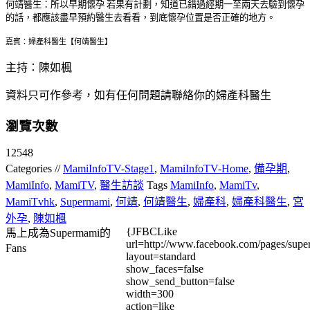
何靖醫生：
所以早期懷孕 若果有計劃，知道已錯過經期一至兩天去驗到懷孕
的話，都應該盡早預約醫生去看看，到底懷孕位置是否正確的地方。
嘉賓：婦產科醫生【何靖醫生】
主持：陳如楓
資料只可作參考，如有任何問題請聯絡你的婦產科醫生
瀏覽次數
12548
Categories //
MamiInfoTV-Stage1
,
MamiInfoTV-Home
,
備孕期
,
MamiInfo
,
MamiTV
,
醫生訪談
Tags
MamiInfo
,
MamiTv
,
MamiTvhk
,
Supermami
,
何靖
,
何靖醫生
,
婦產科
,
婦產科醫生
,
宮
外孕
,
陳如楓
{JFBCLike
馬上成為Supermami的
url=http://www.facebook.com/pages/su
Fans
layout=standard
show_faces=false
show_send_button=false
width=300
action=like