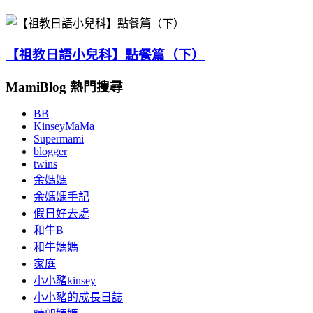
【祖教日語小兒科】點餐篇（下）
MamiBlog 熱門搜尋
BB
KinseyMaMa
Supermami
blogger
twins
余媽媽
余媽媽手記
假日好去處
和牛B
和牛媽媽
家庭
小小豬kinsey
小小豬的成長日誌