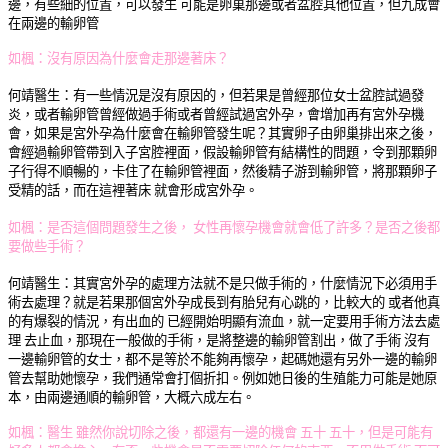
邊，有些細的位置，可以發生 可能是卵巢那邊或者盆腔其他位置，但九成會
在兩邊的輸卵管
如楓：
沒有原因為什麼會走那邊著床？
何靖醫生：
有一些情況是沒有原因的，但若果是曾經那位女士盆腔試過發
炎，或者輸卵管曾經做過手術或者曾經試過宮外孕，會增加再有宮外孕機
會，如果是宮外孕為什麼會在輸卵管發生呢？其實卵子由卵巢排出來之後，
會經過輸卵管帶到入子宮腔裡面，假設輸卵管有結構性的問題，令到那顆卵
子行得不順暢的，卡住了在輸卵管裡面，然後精子游到輸卵管，將那顆卵子
受精的話，而在這裡著床 就會形成宮外孕。
如楓：
是否這個問題發生之後， 女性再懷孕機會就會低了許多？是否之後都
要做些手術？
何靖醫生：
其實宮外孕的處理方法就不是只做手術的，什麼情況下必須用手
術去處理？就是若果那個宮外孕成長到有胎兒有心跳的，比較大的 或者他真
的有爆裂的情況，有出血的 已經開始明顯有流血，就一定要用手術方法去處
理 去止血，那現在一般做的手術，是將整邊的輸卵管割出，做了手術 沒有
一邊輸卵管的女士，都不是等於不能夠再懷孕，起碼她還有另外一邊的輸卵
管去幫助她懷孕，我們通常會打個折扣。例如她日後的生殖能力可能是她原
本，由兩邊通順的輸卵管，大概六成左右。
如楓：
醫生 雖然你說切除之後，都還有一邊的機會 五十 五十，但是可能有