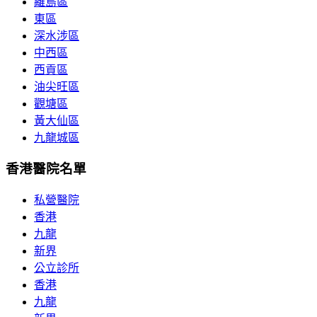
離島區
東區
深水涉區
中西區
西貢區
油尖旺區
觀塘區
黃大仙區
九龍城區
香港醫院名單
私營醫院
香港
九龍
新界
公立診所
香港
九龍