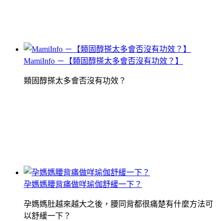
MamiInfo －【類固醇搽太多會否沒有功效？】
類固醇搽太多會否沒有功效？
孕媽媽腰背痛做咩瑜伽舒緩一下？
孕媽媽肚越來越大之後，腰同背都很痛楚有什麼方法可
以舒緩一下？