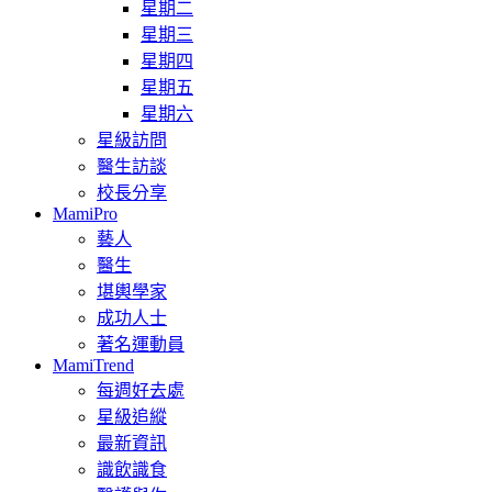
星期二
星期三
星期四
星期五
星期六
星級訪問
醫生訪談
校長分享
MamiPro
藝人
醫生
堪輿學家
成功人士
著名運動員
MamiTrend
每週好去處
星級追縱
最新資訊
識飲識食