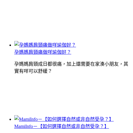
孕媽媽肩頸痛做咩瑜伽好？
孕媽媽肩頸成日都很痛，加上還需要在家湊小朋友，其
實有咩可以舒緩？
MamiInfo－【如何選擇自然或非自然受孕？】