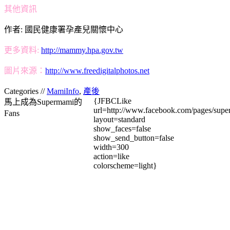
其他資訊
作者: 國民健康署孕產兒關懷中心
更多資料:
http://mammy.hpa.gov.tw
圖片來源：
http://www.freedigitalphotos.net
Categories //
MamiInfo
,
產後
{JFBCLike
馬上成為Supermami的
url=http://www.facebook.com/pages/su
Fans
layout=standard
show_faces=false
show_send_button=false
width=300
action=like
colorscheme=light}