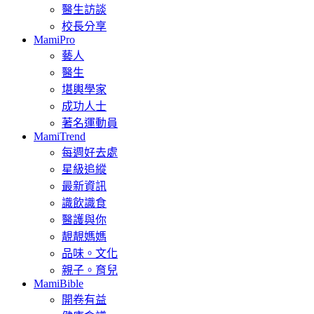
醫生訪談
校長分享
MamiPro
藝人
醫生
堪輿學家
成功人士
著名運動員
MamiTrend
每週好去處
星級追縱
最新資訊
識飲識食
醫護與你
靚靚媽媽
品味。文化
親子。育兒
MamiBible
開卷有益