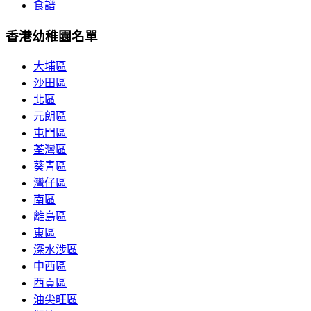
食譜
香港幼稚園名單
大埔區
沙田區
北區
元朗區
屯門區
荃灣區
葵青區
灣仔區
南區
離島區
東區
深水涉區
中西區
西貢區
油尖旺區