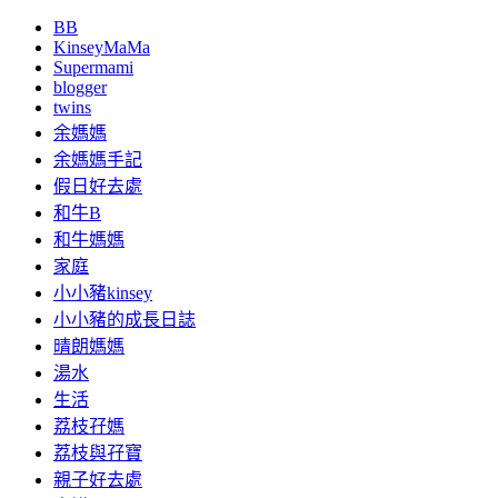
BB
KinseyMaMa
Supermami
blogger
twins
余媽媽
余媽媽手記
假日好去處
和牛B
和牛媽媽
家庭
小小豬kinsey
小小豬的成長日誌
晴朗媽媽
湯水
生活
荔枝孖媽
荔枝與孖寶
親子好去處