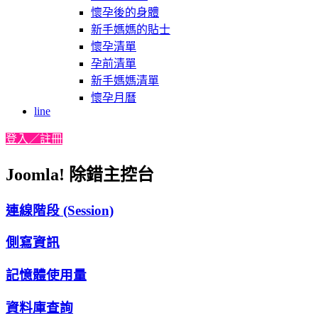
懷孕後的身體
新手媽媽的貼士
懷孕清單
孕前清單
新手媽媽清單
懷孕月曆
line
登入／註冊
Joomla! 除錯主控台
連線階段 (Session)
側寫資訊
記憶體使用量
資料庫查詢