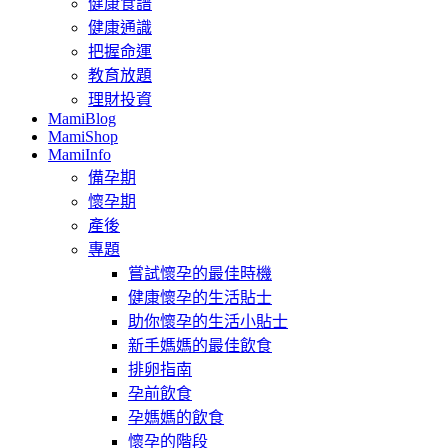
健康食譜
健康通識
把握命運
教育放題
理財投資
MamiBlog
MamiShop
MamiInfo
備孕期
懷孕期
產後
專題
嘗試懷孕的最佳時機
健康懷孕的生活貼士
助你懷孕的生活小貼士
新手媽媽的最佳飲食
排卵指南
孕前飲食
孕媽媽的飲食
懷孕的階段