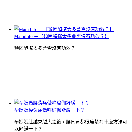
MamiInfo －【類固醇搽太多會否沒有功效？】
類固醇搽太多會否沒有功效？
孕媽媽腰背痛做咩瑜伽舒緩一下？
孕媽媽肚越來越大之後，腰同背都很痛楚有什麼方法可
以舒緩一下？