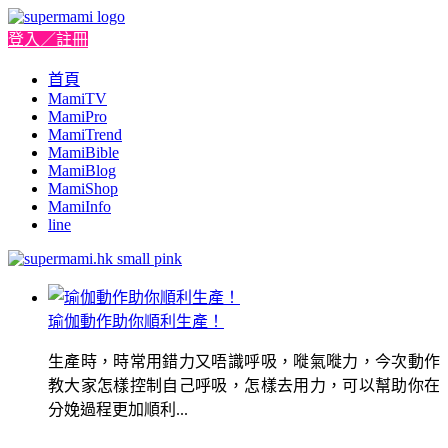
登入／註冊
首頁
MamiTV
MamiPro
MamiTrend
MamiBible
MamiBlog
MamiShop
MamiInfo
line
瑜伽動作助你順利生產！
生產時，時常用錯力又唔識呼吸，嘥氣嘥力，今次動作
教大家怎樣控制自己呼吸，怎樣去用力，可以幫助你在
分娩過程更加順利...