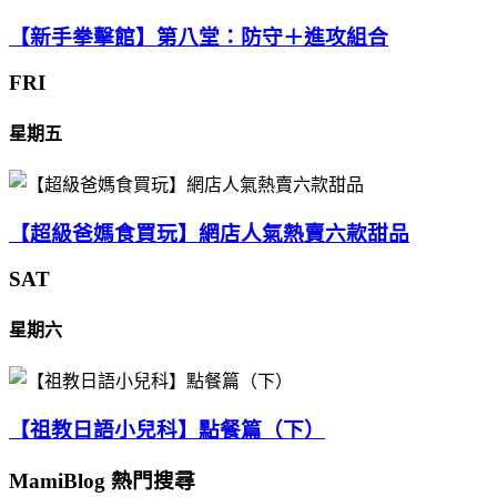
【新手拳擊館】第八堂：防守＋進攻組合
FRI
星期五
【超級爸媽食買玩】網店人氣熱賣六款甜品
SAT
星期六
【祖教日語小兒科】點餐篇（下）
MamiBlog 熱門搜尋