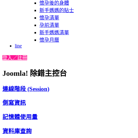
懷孕後的身體
新手媽媽的貼士
懷孕清單
孕前清單
新手媽媽清單
懷孕月曆
line
登入／註冊
Joomla! 除錯主控台
連線階段 (Session)
側寫資訊
記憶體使用量
資料庫查詢