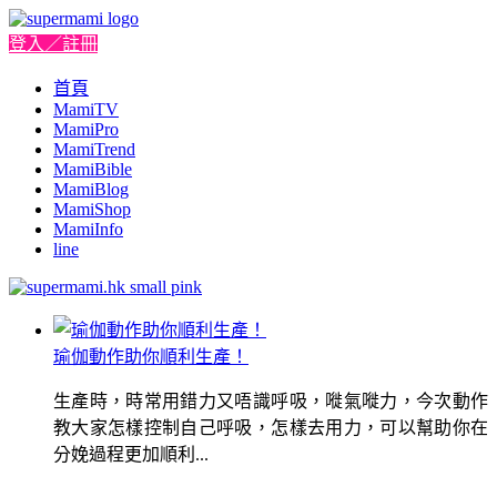
登入／註冊
首頁
MamiTV
MamiPro
MamiTrend
MamiBible
MamiBlog
MamiShop
MamiInfo
line
瑜伽動作助你順利生產！
生產時，時常用錯力又唔識呼吸，嘥氣嘥力，今次動作
教大家怎樣控制自己呼吸，怎樣去用力，可以幫助你在
分娩過程更加順利...