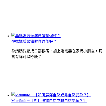
孕媽媽肩頸痛做咩瑜伽好？
孕媽媽肩頸成日都很痛，加上還需要在家湊小朋友，其
實有咩可以舒緩？
MamiInfo－【如何選擇自然或非自然受孕？】