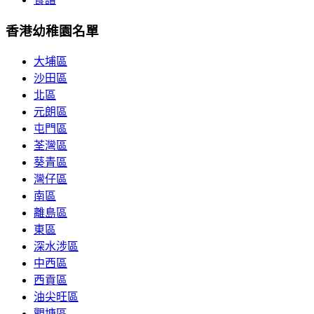
香港幼稚園名單
大埔區
沙田區
北區
元朗區
屯門區
荃灣區
葵青區
灣仔區
南區
離島區
東區
深水涉區
中西區
西貢區
油尖旺區
觀塘區