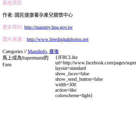
其他資訊
作者: 國民健康署孕產兒關懷中心
更多資料:
http://mammy.hpa.gov.tw
圖片來源：
http://www.freedigitalphotos.net
Categories //
MamiInfo
,
產後
{JFBCLike
馬上成為Supermami的
url=http://www.facebook.com/pages/su
Fans
layout=standard
show_faces=false
show_send_button=false
width=300
action=like
colorscheme=light}