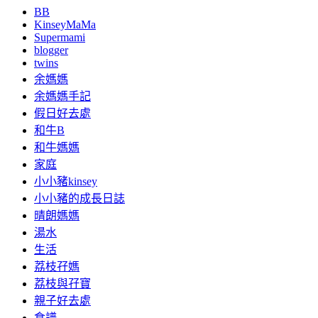
BB
KinseyMaMa
Supermami
blogger
twins
余媽媽
余媽媽手記
假日好去處
和牛B
和牛媽媽
家庭
小小豬kinsey
小小豬的成長日誌
晴朗媽媽
湯水
生活
荔枝孖媽
荔枝與孖寶
親子好去處
食譜