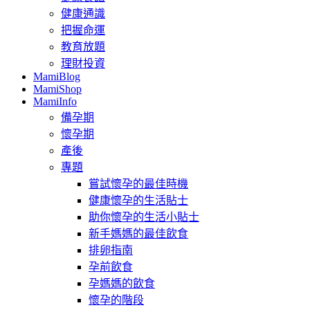
健康通識
把握命運
教育放題
理財投資
MamiBlog
MamiShop
MamiInfo
備孕期
懷孕期
產後
專題
嘗試懷孕的最佳時機
健康懷孕的生活貼士
助你懷孕的生活小貼士
新手媽媽的最佳飲食
排卵指南
孕前飲食
孕媽媽的飲食
懷孕的階段