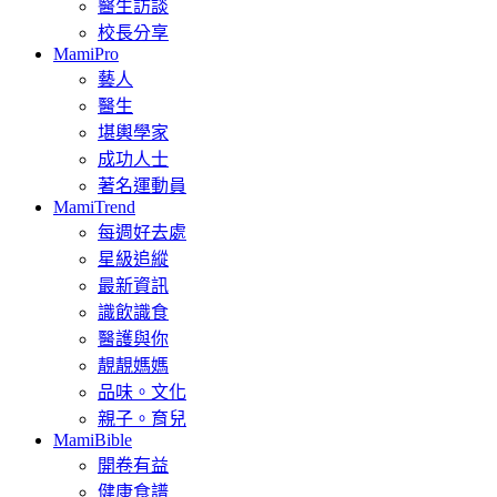
醫生訪談
校長分享
MamiPro
藝人
醫生
堪輿學家
成功人士
著名運動員
MamiTrend
每週好去處
星級追縱
最新資訊
識飲識食
醫護與你
靚靚媽媽
品味。文化
親子。育兒
MamiBible
開卷有益
健康食譜