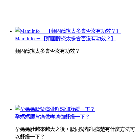
MamiInfo －【類固醇搽太多會否沒有功效？】
類固醇搽太多會否沒有功效？
孕媽媽腰背痛做咩瑜伽舒緩一下？
孕媽媽肚越來越大之後，腰同背都很痛楚有什麼方法可
以舒緩一下？