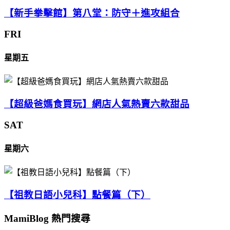
【新手拳擊館】第八堂：防守＋進攻組合
FRI
星期五
【超級爸媽食買玩】網店人氣熱賣六款甜品
SAT
星期六
【祖教日語小兒科】點餐篇（下）
MamiBlog 熱門搜尋