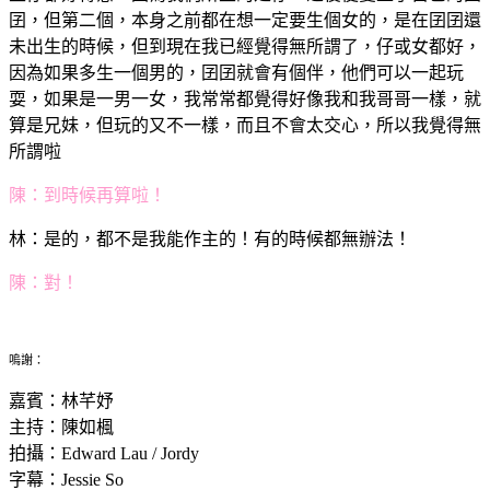
囝，但第二個，本身之前都在想一定要生個女的，是在囝囝還
未出生的時候，但到現在我已經覺得無所謂了，仔或女都好，
因為如果多生一個男的，囝囝就會有個伴，他們可以一起玩
耍，如果是一男一女，我常常都覺得好像我和我哥哥一樣，就
算是兄妹，但玩的又不一樣，而且不會太交心，所以我覺得無
所謂啦
陳：到時候再算啦！
林：是的，都不是我能作主的！有的時候都無辦法！
陳：對！
嗚謝：
嘉賓：林芊妤
主持：陳如楓
拍攝：Edward Lau / Jordy
字幕：Jessie So