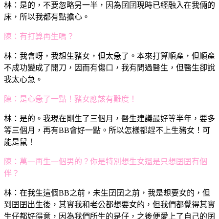
林：是的，不要忽略另一半，因為囝囝現時已經融入在我倆的
床，所以我都有點擔心。
陳：有打算再生嗎？
林：我會呀，我想生豬女，但太急了。本來打算順產，但順產
不成功變成了開刀，因而有傷口，我有問過醫生，但醫生卻說
我太心急。
陳：是心急了一點！豬女應該有難度！
林：是的。我現在剛生了三個月，醫生建議最好等半年，要多
等三個月，再有BB會好一點。所以怎樣都趕不上生豬女！可
能是鼠！
陳：萬一再生一個男的？你是特別想生女還是只想囝囝有個
伴？
林：在我生這個BB之前，未生囝囝之前，我是想要女的，但
到囝囝出生後，其實我和老公都想要女的，但我們都覺得其實
生仔都好得意，因為我們所生的是仔，之後便愛上了自己的囝