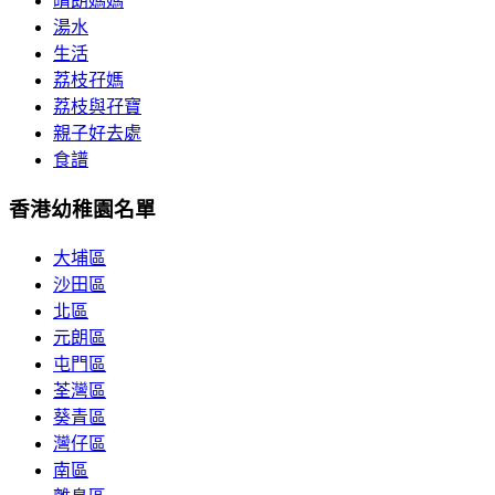
晴朗媽媽
湯水
生活
荔枝孖媽
荔枝與孖寶
親子好去處
食譜
香港幼稚園名單
大埔區
沙田區
北區
元朗區
屯門區
荃灣區
葵青區
灣仔區
南區