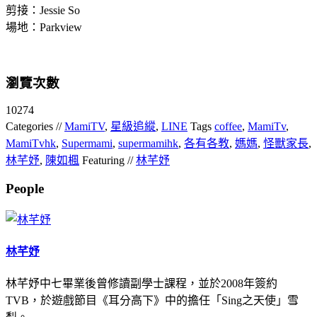
剪接：Jessie So
場地：Parkview
瀏覽次數
10274
Categories //
MamiTV
,
星級追縱
,
LINE
Tags
coffee
,
MamiTv
,
MamiTvhk
,
Supermami
,
supermamihk
,
各有各教
,
媽媽
,
怪獸家長
,
林芊妤
,
陳如楓
Featuring //
林芊妤
People
林芊妤
林芊妤中七畢業後曾修讀副學士課程，並於2008年簽約
TVB，於遊戲節目《耳分高下》中的擔任「Sing之天使」雪