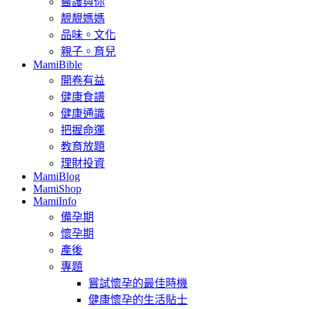
醫護與你
靚靚媽媽
品味。文化
親子。育兒
MamiBible
開卷有益
健康食譜
健康通識
把握命運
教育放題
理財投資
MamiBlog
MamiShop
MamiInfo
備孕期
懷孕期
產後
專題
嘗試懷孕的最佳時機
健康懷孕的生活貼士