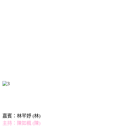
嘉賓：林芊妤 (林)
主持：陳如楓 (陳)