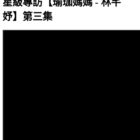
星級專訪【瑜珈媽媽 - 林芊
妤】第三集