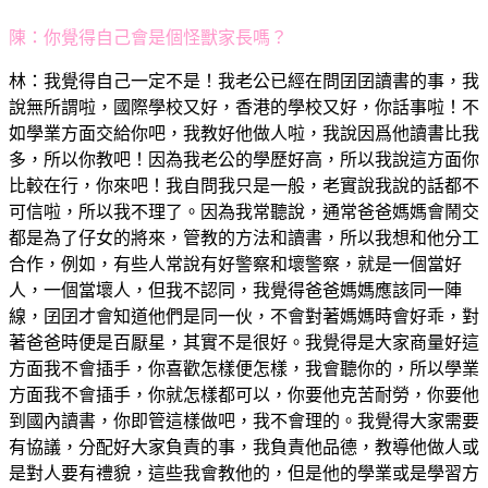
陳：你覺得自己會是個怪獸家長嗎？
林：我覺得自己一定不是！我老公已經在問囝囝讀書的事，我
說無所謂啦，國際學校又好，香港的學校又好，你話事啦！不
如學業方面交給你吧，我教好他做人啦，我說因爲他讀書比我
多，所以你教吧！因為我老公的學歷好高，所以我說這方面你
比較在行，你來吧！我自問我只是一般，老實說我說的話都不
可信啦，所以我不理了。因為我常聽說，通常爸爸媽媽會鬧交
都是為了仔女的將來，管教的方法和讀書，所以我想和他分工
合作，例如，有些人常說有好警察和壞警察，就是一個當好
人，一個當壞人，但我不認同，我覺得爸爸媽媽應該同一陣
線，囝囝才會知道他們是同一伙，不會對著媽媽時會好乖，對
著爸爸時便是百厭星，其實不是很好。我覺得是大家商量好這
方面我不會插手，你喜歡怎樣便怎樣，我會聽你的，所以學業
方面我不會插手，你就怎樣都可以，你要他克苦耐勞，你要他
到國內讀書，你即管這樣做吧，我不會理的。我覺得大家需要
有協議，分配好大家負責的事，我負責他品德，教導他做人或
是對人要有禮貌，這些我會教他的，但是他的學業或是學習方