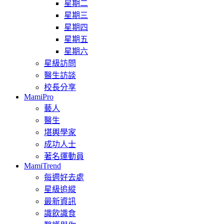
星期二
星期三
星期四
星期五
星期六
星級訪問
醫生訪談
校長分享
MamiPro
藝人
醫生
堪輿學家
成功人士
著名運動員
MamiTrend
每週好去處
星級追縱
最新資訊
識飲識食