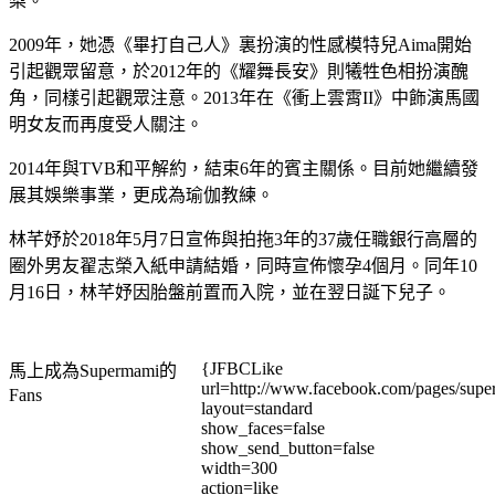
梨。
2009年，她憑《畢打自己人》裏扮演的性感模特兒Aima開始
引起觀眾留意，於2012年的《耀舞長安》則犧牲色相扮演醜
角，同樣引起觀眾注意。2013年在《衝上雲霄II》中飾演馬國
明女友而再度受人關注。
2014年與TVB和平解約，結束6年的賓主關係。目前她繼續發
展其娛樂事業，更成為瑜伽教練。
林芊妤於2018年5月7日宣佈與拍拖3年的37歲任職銀行高層的
圈外男友翟志榮入紙申請結婚，同時宣佈懷孕4個月。同年10
月16日，林芊妤因胎盤前置而入院，並在翌日誕下兒子。
{JFBCLike
馬上成為Supermami的
url=http://www.facebook.com/pages/su
Fans
layout=standard
show_faces=false
show_send_button=false
width=300
action=like