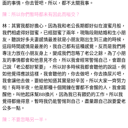
面的事情，你去管吧，所以，都不太關我事。
陳：所以你們暫時都未有因此而嗌交？
林：其實我都好擔心，因為我和老公長期都好似在渡蜜月般，
我們相處得好甜蜜，已經甜蜜了兩年，現階段剛結婚和生小朋
友，聽說好多夫妻感情最差就是小朋友剛出生到三歲的時候，
這段時間感情是最差的，我自己都有這種感覺，反而是我們將
專注力放在小朋友身上，變成我們忽略了老公之餘，為了小朋
友的事情都會和他意見不合，所以我會經常警惕自己，會跟自
己說「老公都好緊要」，所以好多時候我都會聽他的說話，例
如他覺得應該這樣，我會聽他的，你去做吧，你去換尿片吧，
我會讓他去做，要給他知道其實是好辛苦，所以大家一齊努力
啦！有時半夜，他是那種十個鬧鐘在響都不會醒的人，我會踢
醒他，叫他起床幫BB換片，因為我已有餵奶的工作。所以我
覺得都幾得意，暫時我仍能警惕到自己，盡量跟自己說要愛老
公多一點。
陳：不要忽略另一半。