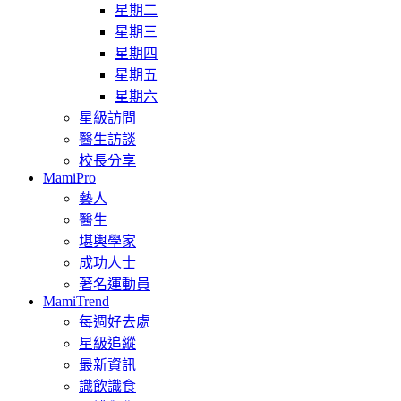
星期二
星期三
星期四
星期五
星期六
星級訪問
醫生訪談
校長分享
MamiPro
藝人
醫生
堪輿學家
成功人士
著名運動員
MamiTrend
每週好去處
星級追縱
最新資訊
識飲識食