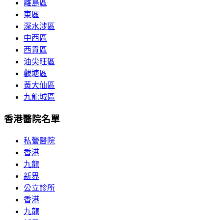
離島區
東區
深水涉區
中西區
西貢區
油尖旺區
觀塘區
黃大仙區
九龍城區
香港醫院名單
私營醫院
香港
九龍
新界
公立診所
香港
九龍