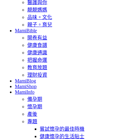
醫護與你
靚靚媽媽
品味。文化
親子。育兒
MamiBible
開卷有益
健康食譜
健康通識
把握命運
教育放題
理財投資
MamiBlog
MamiShop
MamiInfo
備孕期
懷孕期
產後
專題
嘗試懷孕的最佳時機
健康懷孕的生活貼士