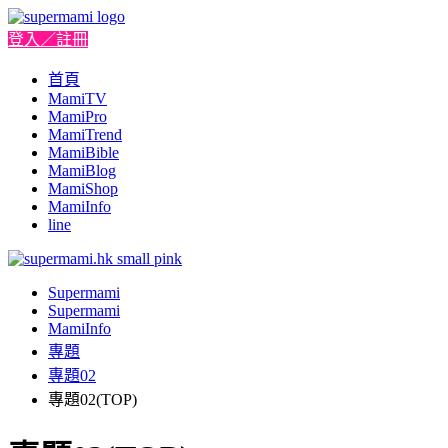
登入／註冊
首頁
MamiTV
MamiPro
MamiTrend
MamiBible
MamiBlog
MamiShop
MamiInfo
line
Supermami
Supermami
MamiInfo
專題
專題02
專題02(TOP)