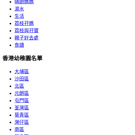
晴朗媽媽
湯水
生活
荔枝孖媽
荔枝與孖寶
親子好去處
食譜
香港幼稚園名單
大埔區
沙田區
北區
元朗區
屯門區
荃灣區
葵青區
灣仔區
南區