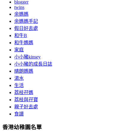
blogger
twins
余媽媽
余媽媽手記
假日好去處
和牛B
和牛媽媽
家庭
小小豬kinsey
小小豬的成長日誌
晴朗媽媽
湯水
生活
荔枝孖媽
荔枝與孖寶
親子好去處
食譜
香港幼稚園名單