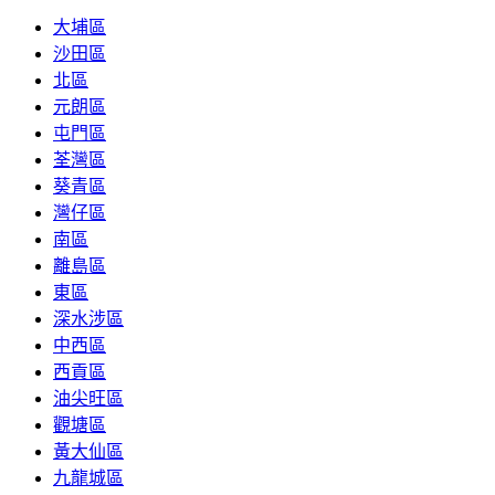
大埔區
沙田區
北區
元朗區
屯門區
荃灣區
葵青區
灣仔區
南區
離島區
東區
深水涉區
中西區
西貢區
油尖旺區
觀塘區
黃大仙區
九龍城區