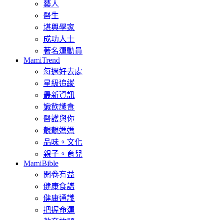
藝人
醫生
堪輿學家
成功人士
著名運動員
MamiTrend
每週好去處
星級追縱
最新資訊
識飲識食
醫護與你
靚靚媽媽
品味。文化
親子。育兒
MamiBible
開卷有益
健康食譜
健康通識
把握命運