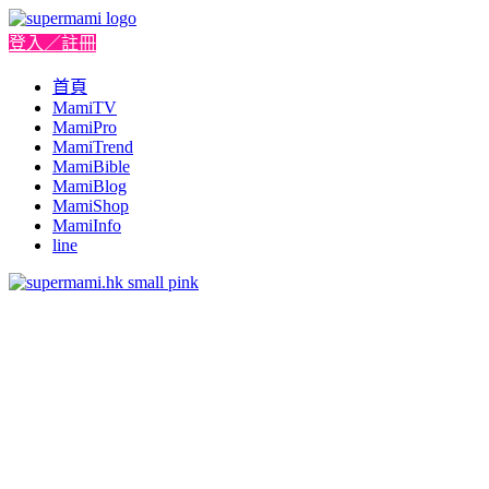
登入／註冊
首頁
MamiTV
MamiPro
MamiTrend
MamiBible
MamiBlog
MamiShop
MamiInfo
line