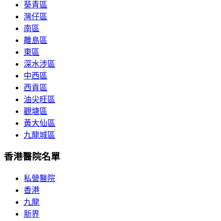
葵青區
灣仔區
南區
離島區
東區
深水涉區
中西區
西貢區
油尖旺區
觀塘區
黃大仙區
九龍城區
香港醫院名單
私營醫院
香港
九龍
新界