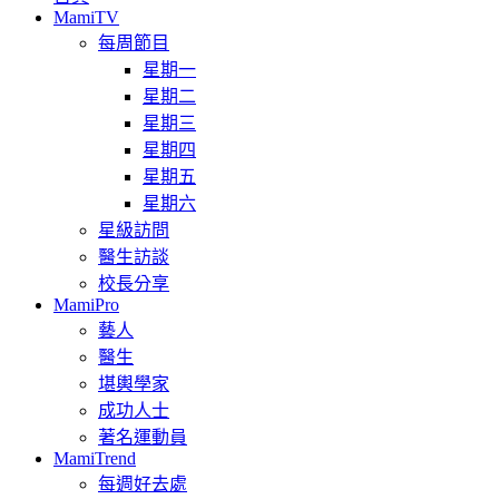
MamiTV
每周節目
星期一
星期二
星期三
星期四
星期五
星期六
星級訪問
醫生訪談
校長分享
MamiPro
藝人
醫生
堪輿學家
成功人士
著名運動員
MamiTrend
每週好去處