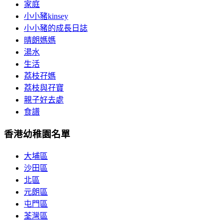
家庭
小小豬kinsey
小小豬的成長日誌
晴朗媽媽
湯水
生活
荔枝孖媽
荔枝與孖寶
親子好去處
食譜
香港幼稚園名單
大埔區
沙田區
北區
元朗區
屯門區
荃灣區