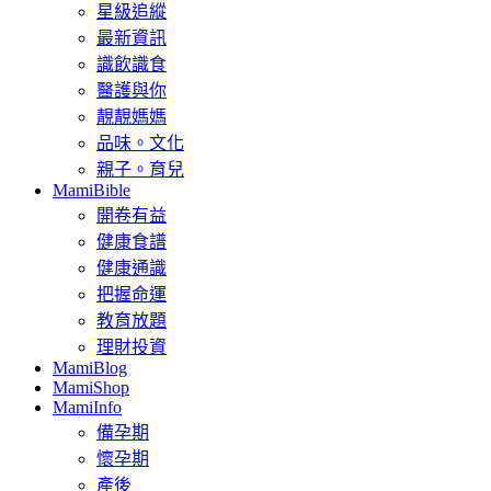
星級追縱
最新資訊
識飲識食
醫護與你
靚靚媽媽
品味。文化
親子。育兒
MamiBible
開卷有益
健康食譜
健康通識
把握命運
教育放題
理財投資
MamiBlog
MamiShop
MamiInfo
備孕期
懷孕期
產後