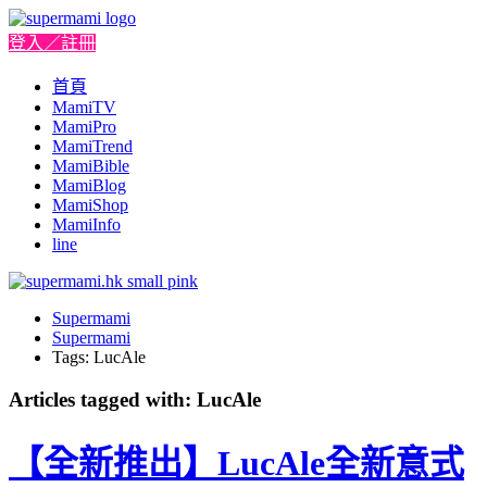
登入／註冊
首頁
MamiTV
MamiPro
MamiTrend
MamiBible
MamiBlog
MamiShop
MamiInfo
line
Supermami
Supermami
Tags: LucAle
Articles tagged with: LucAle
【全新推出】LucAle全新意式