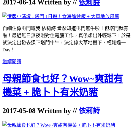
2017-06-14 Written by //
依莉詩
自細住係屯門嘅我 依莉詩 當然知道屯門無牛啦！但塔門就有
啦！最近無日無夜咁對住電腦工作，真係想出外輕鬆下，於是
就決定出發去探下塔門牛牛，決定係大草地攤下，輕鬆過一
Day！
繼續閱讀
母親節食乜好？Wow~爽甜有
機菜 + 脆卜卜有米奶豬
2017-05-08 Written by //
依莉詩