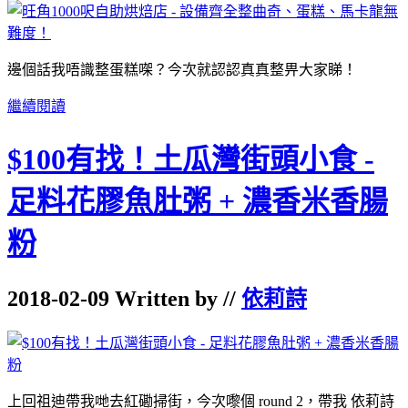
邊個話我唔識整蛋糕㗎？今次就認認真真整畀大家睇！
繼續閱讀
$100有找！土瓜灣街頭小食 -
足料花膠魚肚粥 + 濃香米香腸
粉
2018-02-09 Written by //
依莉詩
上回祖迪帶我哋去紅磡掃街，今次嚟個 round 2，帶我 依莉詩