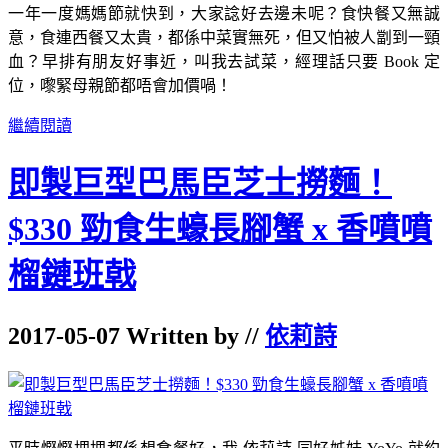
一年一度媽媽節就快到，大家諗好去邊未呢？食快餐又無誠
意，食連西餐又太貴，都係中菜實無死，但又怕被人劏到一頸
血？早排有朋友好事近，叫我去試菜，經理話只要 Book 定
位，嚟緊母親節都唔會加價喎！
繼續閱讀
即製巨型巴馬臣芝士撈麵！
$330 勁食生蠔長腳蟹 x 香噴噴
榴鏈班戟
2017-05-07 Written by //
依莉詩