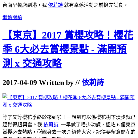
台南早餐店到港，我
依莉詩
就有幸係活動之前搶先試食。
繼續閱讀
【東京】2017 賞櫻攻略！櫻花
季 6大必去賞櫻景點 - 滿開預
測 x 交通攻略
2017-04-09 Written by //
依莉詩
等了又等櫻花季終於來到啦！一想到可以係櫻花樹下漫步就已
經覺得超興奮。我
依莉詩
一早做了唔少功課，搵咗 6 個東京
賞櫻必去熱點，親身去一次介紹俾大家。記得要留意開花的