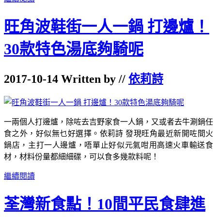
旺角波鞋街一人一鍋 打邊爐！
30款特色湯底夠騎呢
2017-10-14 Written by //
依莉詩
一兩個人打邊爐，除咗去吉野家食一人鍋，又或者去牛涮鍋任
食之外，好似無乜好選擇。依莉詩 發現旺角最近新開咗間火
鍋店，主打一人邊爐，唔單止好似元氣咁用高速火車輸送食
材，材料份量都細細碟，可以食多幾款料呢！
繼續閱讀
荃灣新食點！10間平民食肆進