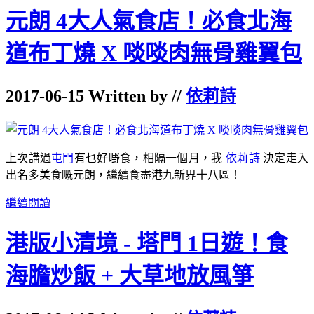
元朗 4大人氣食店！必食北海
道布丁燒 X 啖啖肉無骨雞翼包
2017-06-15 Written by //
依莉詩
上次講過
屯門
有乜好嘢食，相隔一個月，我
依莉詩
決定走入
出名多美食嘅元朗，繼續食盡港九新界十八區！
繼續閱讀
港版小清境 - 塔門 1日遊！食
海膽炒飯 + 大草地放風箏