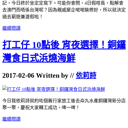
記，今日終於坐定定寫下。可能你會問，4日假咁長，點解會
去澳門而唔係台灣呢？因為親戚屋企啱啱裝修好，所以就決定
過去窮遊兼渡假啦！
繼續閱讀
打工仔 10點後 宵夜選擇！銅鑼
灣食日式浜燒海鮮
2017-02-06 Written by //
依莉詩
今日我依莉詩就約咗個舊行家放工後去焱丸水產銅鑼灣新分店
聚一聚，慶祝大家轉工成功，啤一啤！
繼續閱讀