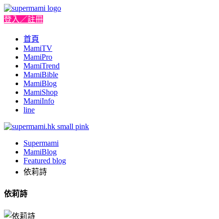
登入／註冊
首頁
MamiTV
MamiPro
MamiTrend
MamiBible
MamiBlog
MamiShop
MamiInfo
line
Supermami
MamiBlog
Featured blog
依莉詩
依莉詩