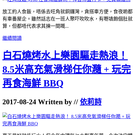
放工約人食飯，唔係去旺角就銅鑼灣，貪搭車方便，食夜啲都
有車番屋企。雖然話志在一班人聚吓吹吹水，有嘢填飽個肚就
算，但都唔代表求其揀一間嘅...
繼續閱讀
白石燒烤水上樂園驅走熱浪！
8.5米高充氣滑梯任你瀡 + 玩完
再食海鮮 BBQ
2017-08-24 Written by //
依莉詩