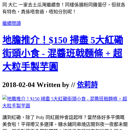
同 大仁 一家去土瓜灣繼續食！同樣係腸粉同雞蛋仔，但就各
有特色，真係唔食過，唔知分別呢！
繼續閱讀
地膽推介！$150 掃盡 5大紅磡
街頭小食 - 混醬班戟麵條 + 超
大粒手製芋圓
2018-02-04 Written by //
依莉詩
講到紅磡，除了 Poly 同紅館仲會諗起咩？當然係好多平價嘅
美食啦！平得嚟又多選擇，糖水鋪同串燒店開到夜一夜都未關