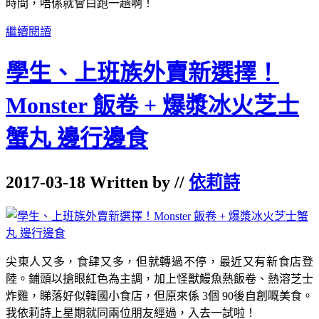
時間，唔係就會白跑一趟啊！
繼續閱讀
學生、上班族外賣新選擇！
Monster 飯卷 + 爆漿冰火芝士
蟹丸 邊行邊食
2017-03-18 Written by //
依莉詩
尖東人又多，食肆又多，但就轉過不停，最近又有新食店登
陸。鋪頭以搶眼紅色為主調，加上怪獸鰻魚熱飯卷、熱溶芝士
炸雞，睇落好似韓國小食店，但原來係 3個 90後自創嘅美食。
我依莉詩上星期就同兩位朋友經過，入去一試啦！