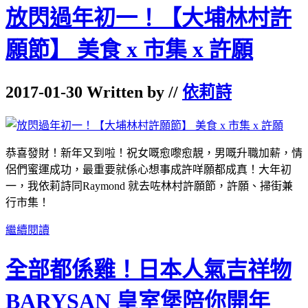
放閃過年初一！【大埔林村許
願節】 美食 x 市集 x 許願
2017-01-30 Written by //
依莉詩
恭喜發財！新年又到啦！祝女嘅愈嚟愈靚，男嘅升職加薪，情
侶們蜜運成功，最重要就係心想事成許咩願都成真！大年初
一，我依莉詩同Raymond 就去咗林村許願節，許願、掃街兼
行市集！
繼續閱讀
全部都係雞！日本人氣吉祥物
BARYSAN 皇室堡陪你開年