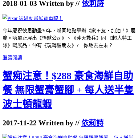
2018-01-03 Written by //
依莉詩
今年慶祝彼思動畫30年，喺同地點舉辦《家＋友‧加油！》展
覽。唔單止展出《怪獸公司》、《沖天救兵》同 《超人特工
隊》嘅展品，仲有《玩轉腦朋友》?！你地去左未？
繼續閱讀
蟹痴注意！$288 豪食海鮮自助
餐 無限蟹膏蟹腳 + 每人送半隻
波士頓龍蝦
2017-11-22 Written by //
依莉詩