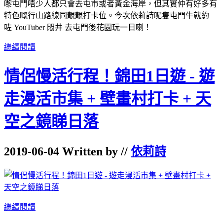
嚟屯門唔少人都只會去屯市或者黃金海岸，但其實仲有好多有
特色嘅行山路線同靚靚打卡位。今次依莉詩呢隻屯門牛就約
咗 YouTuber 悶井 去屯門後花園玩一日喇！
繼續閱讀
情侶慢活行程！錦田1日遊 - 遊
走漫活市集 + 壁畫村打卡 + 天
空之鏡睇日落
2019-06-04 Written by //
依莉詩
繼續閱讀