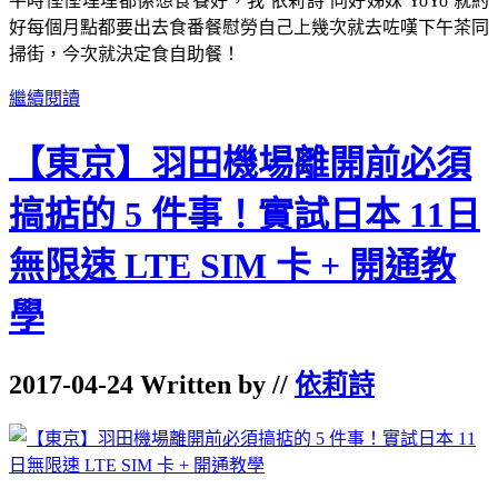
平時慳慳埋埋都係想食餐好，我 依莉詩 同好姊妹 YoYo 就約
好每個月點都要出去食番餐慰勞自己上幾次就去咗嘆下午茶同
掃街，今次就決定食自助餐！
繼續閱讀
【東京】羽田機場離開前必須
搞掂的 5 件事！實試日本 11日
無限速 LTE SIM 卡 + 開通教
學
2017-04-24 Written by //
依莉詩