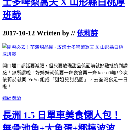
士多啤梨窩夫 X 山形縣白桃厚
班戟
2017-10-12 Written by //
依莉詩
開口埋口都話要減肥，但只要放碟甜品係面前就好難抵抗到誘
惑！無所謂啦！好姊妹就係要一齊喪食再一齊 keep fit嘛!今次
依莉詩就同 YoYo 組成「甜姐兒甜品團」，去荃灣食足一日
啦！
繼續閱讀
長洲 1.5 日單車美食懶人包！
無骨池魚+大魚蛋+椰搞波波