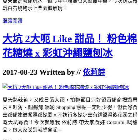
夏天最好就係玩水！但今年中環無乜大型嘉年華，今次決定轉
戰白石燒烤水上樂園繼續玩！
繼續閱讀
大坑 2大呃 Like 甜品！ 粉色棉
花糖燒 x 彩虹沖繩鹽刨冰
2017-08-23 Written by //
依莉詩
夏天熱辣辣，又成日落大雨，拍拖節目只好留番係商場過周
未。旺角、銅鑼灣 呢啲 Shopping 熱點一定唔少得，但食嚟食
去都係連鎖餐廳都幾悶。不妨行多幾步去有銅鑼灣後花園之稱
嘅大坑尋食！今次就等我 依莉詩 帶大家食好 Colourful 嘅甜
品，包大家睇到就想食呢！