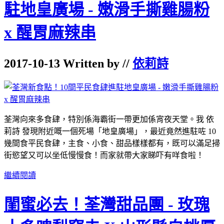
駐地皇廣場 - 嫩滑手撕雞腸粉
x 醒胃麻辣串
2017-10-13 Written by //
依莉詩
荃灣向來多食肆，特別係海霸街一帶更加係宵夜天堂。我 依
莉詩 發現附近嘅一個死場「地皇廣場」，最近竟然進駐咗 10
幾間食平民食肆，主食、小食、甜品樣樣都有，既可以滿足掃
街慾望又可以坐低慢慢食！而家就帶大家睇吓有咩食啦！
繼續閱讀
閨蜜必去！荃灣甜品團 - 玫瑰