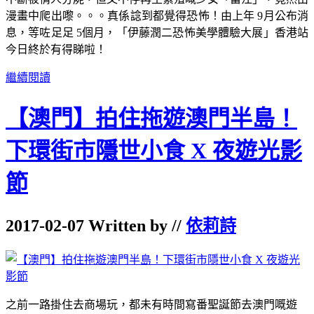
漫畫中爬出嚟。。。真係諗到都覺得恐怖！由上年 9月公布消
息，等咗足足 5個月，「伊藤潤二恐怖美學體驗大展」香港站
今日終於有得睇啦！
繼續閱讀
【澳門】拍住拖遊澳門半島！
下環街市隱世小食 X 夜遊光影
節
2017-02-07 Written by //
依莉詩
之前一路掛住去商場玩，都未有時間寫番聖誕節去澳門嘅遊