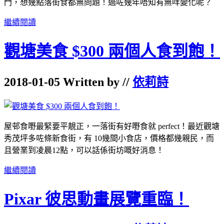
門，想幾點落街食都無問題！過咗幾年唔知有無咩變化呢？
繼續閱讀
觀塘美食 $300 兩個人食到飽！
2018-01-05 Written by //
依莉詩
屋邨食嘢最緊要平靚正，一落街有好嘢食就 perfect！最近觀塘
秀茂坪多咗條新食街，有 10幾間小食店，價格都幾親民，而
且營業到凌晨12點，可以話係街坊嘅好消息！
繼續閱讀
Pixar 彼思動畫展覽重臨！