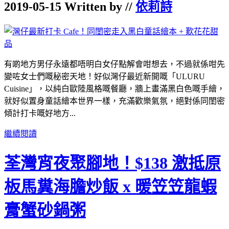
2019-05-15 Written by //
依莉詩
有啲地方男仔永遠都唔明白女仔點解會咁想去，不過就係咁先
變咗女士們嘅秘密天地！好似灣仔最近新開嘅「ULURU
Cuisine」，以純白歐陸風格嘅餐廳，牆上畫滿黑白色嘅手繪，
就好似置身童話繪本世界一樣，充滿歡樂氣氛，絕對係同閨密
傾計打卡嘅好地方...
繼續閱讀
荃灣宵夜聚腳地！$138 激抵原
板馬糞海膽炒飯 x 暖笠笠龍蝦
膏蟹砂鍋粥