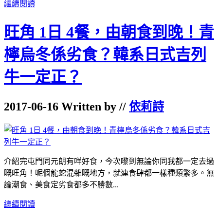
繼續閱讀
旺角 1日 4餐，由朝食到晚！青
檸烏冬係劣食？韓系日式吉列
牛一定正？
2017-06-16 Written by //
依莉詩
介紹完屯門同元朗有咩好食，今次嚟到無論你同我都一定去過
嘅旺角！呢個龍蛇混雜嘅地方，就連食肆都一樣種類繁多。無
論潮食、美食定劣食都多不勝數...
繼續閱讀