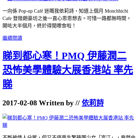
一向係 Pop-up Café 迷嘅我依莉詩，知道上個月 Monchhichi
Cafe 登陸朗豪坊之後一直心思思想去。可惜一路都無時間。
開咗大半個月，終於得閒嚟食啦！
繼續閱讀
睇到都心寒！PMQ 伊藤潤二
恐怖美學體驗大展香港站 率先
睇
2017-02-08 Written by //
依莉詩
不斷被情人分屍，
但又不停再生繁殖嘅少女「富江」，竟然由