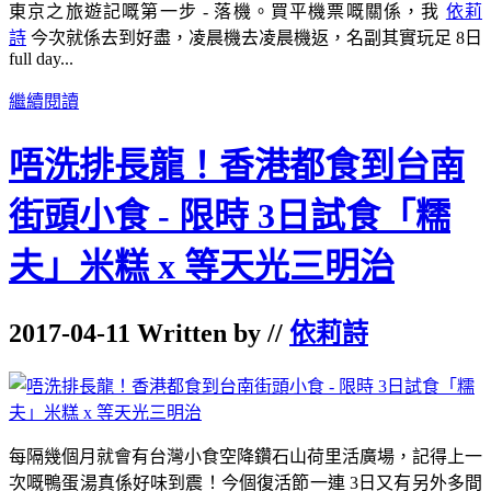
東京之旅遊記嘅第一步 - 落機。買平機票嘅關係，我
依莉
詩
今次就係去到好盡，凌晨機去凌晨機返，名副其實玩足 8日
full day...
繼續閱讀
唔洗排長龍！香港都食到台南
街頭小食 - 限時 3日試食「糯
夫」米糕 x 等天光三明治
2017-04-11 Written by //
依莉詩
每隔幾個月就會有台灣小食空降鑽石山荷里活廣場，記得上一
次嘅鴨蛋湯真係好味到震！今個復活節一連 3日又有另外多間