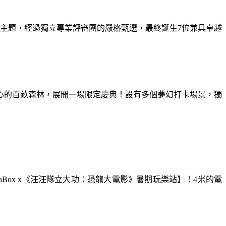
為主題，經過獨立專業評審團的嚴格甄選，最終誕生7位兼具卓越
童心的百畝森林，展開一場限定慶典！設有多個夢幻打卡場景，獨
aBox x《汪汪隊立大功：恐龍大電影》暑期玩樂站】！4米的電