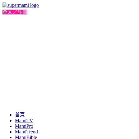
登入／註冊
首頁
MamiTV
MamiPro
MamiTrend
MamiBible