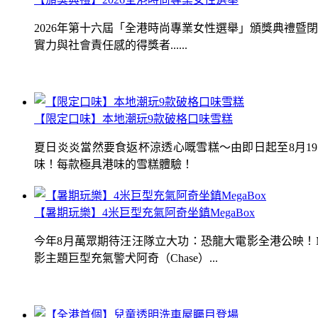
2026年第十六屆「全港時尚專業女性選舉」頒獎典禮
實力與社會責任感的得獎者......
【限定口味】本地潮玩9款破格口味雪糕
夏日炎炎當然要食返杯涼透心嘅雪糕～由即日起至8月1
味！每款極具港味的雪糕體驗！
【暑期玩樂】4米巨型充氣阿奇坐鎮MegaBox
今年8月萬眾期待汪汪隊立大功：恐龍大電影全港公映！Me
影主題巨型充氣警犬阿奇（Chase）...