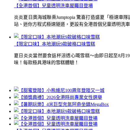
【全港首個】兒童透明洗車屋矚目登場
炎炎夏日奧海城聯乘Jumptopia 驚喜打造盛夏「極
站、迷你方程式極速隧道，更設有全港首個兒童透明洗車屋.
【限定口味】本地潮玩9款破格口味雪糕
夏日炎炎當然要食返杯涼透心嘅雪糕～由即日起至8月1
味！每款極具港味的雪糕體驗！