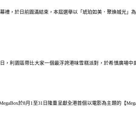
暨閉幕禮，於日前圓滿結束，本屆選舉以「琥珀如美．聚煥城光」
9日，利園區帶比大家一個最浮誇港味雪糕派對，於希慎廣場中
gaBox於8月1至31日隆重呈獻全港首個以電影為主題的【Meg