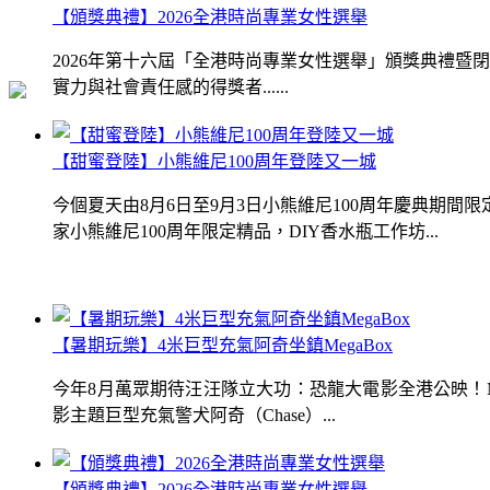
【頒獎典禮】2026全港時尚專業女性選舉
2026年第十六屆「全港時尚專業女性選舉」頒獎典禮
實力與社會責任感的得獎者......
【甜蜜登陸】小熊維尼100周年登陸又一城
今個夏天由8月6日至9月3日小熊維尼100周年慶典期
家小熊維尼100周年限定精品，DIY香水瓶工作坊...
【暑期玩樂】4米巨型充氣阿奇坐鎮MegaBox
今年8月萬眾期待汪汪隊立大功：恐龍大電影全港公映！Me
影主題巨型充氣警犬阿奇（Chase）...
【頒獎典禮】2026全港時尚專業女性選舉