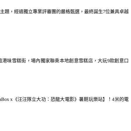
為主題，經過獨立專業評審團的嚴格甄選，最終誕生7位兼具卓越
庭港味雪糕街，場內獨家聯乘本地創意雪糕店，大玩9款創意口
aBox x《汪汪隊立大功：恐龍大電影》暑期玩樂站】！4米的電