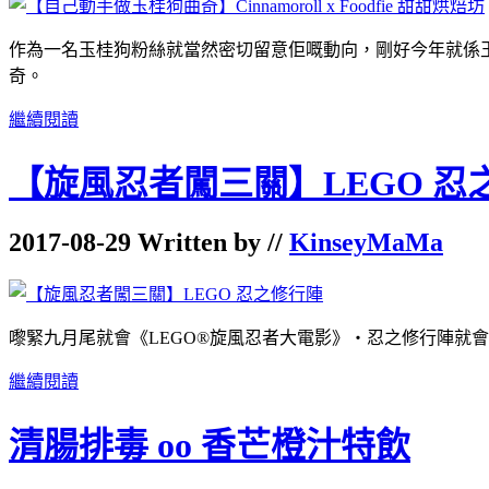
作為一名玉桂狗粉絲就當然密切留意佢嘅動向，剛好今年就係玉桂狗
奇。
繼續閱讀
【旋風忍者闖三關】LEGO 忍
2017-08-29 Written by //
KinseyMaMa
嚟緊九月尾就會《LEGO®旋風忍者大電影》‧忍之修行陣就會
繼續閱讀
清腸排毒 oo 香芒橙汁特飲