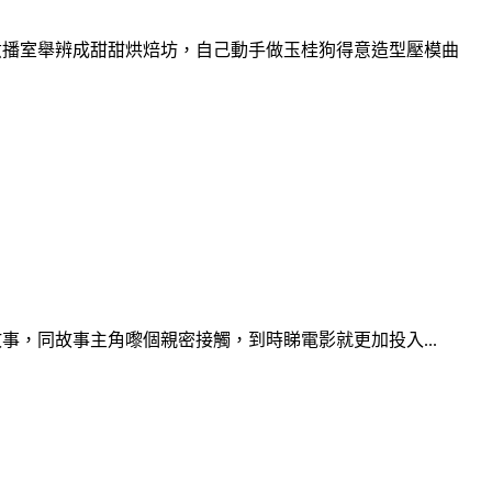
ie煮播室舉辨成甜甜烘焙坊，自己動手做玉桂狗得意造型壓模曲
事，同故事主角嚟個親密接觸，到時睇電影就更加投入...