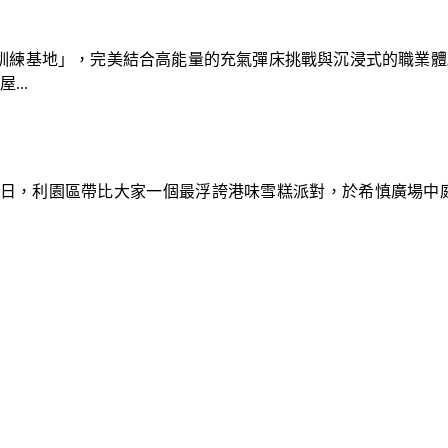
速車隊訓練基地」，完美結合高能量的充氣彈床挑戰與沉浸式的職業
..
9日，利園區帶比大家一個最浮誇港味雪糕派對，於希慎廣場中