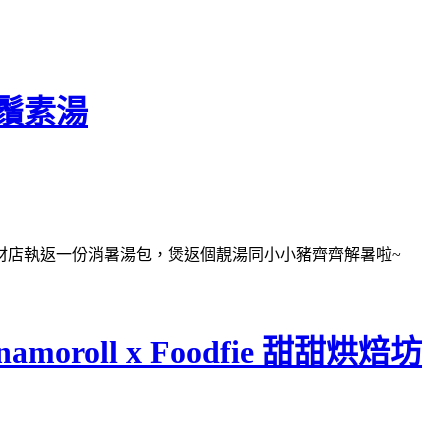
米鬚素湯
材店執返一份消暑湯包，煲返個靚湯同小小豬齊齊解暑啦~
roll x Foodfie 甜甜烘焙坊