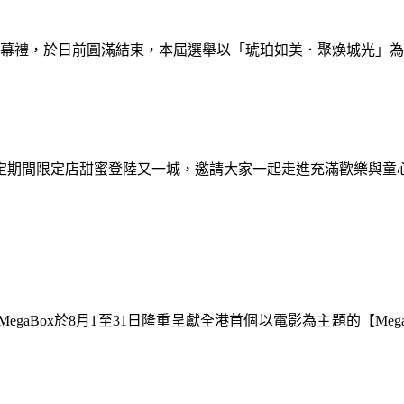
暨閉幕禮，於日前圓滿結束，本屆選舉以「琥珀如美．聚煥城光」
間限定期間限定店甜蜜登陸又一城，邀請大家一起走進充滿歡樂與
gaBox於8月1至31日隆重呈獻全港首個以電影為主題的【Meg