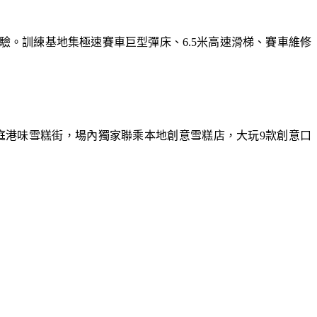
體驗。訓練基地集極速賽車巨型彈床、6.5米高速滑梯、賽車維修
庭港味雪糕街，場內獨家聯乘本地創意雪糕店，大玩9款創意口