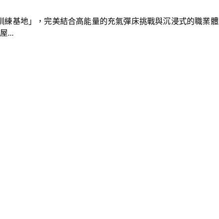
速車隊訓練基地」，完美結合高能量的充氣彈床挑戰與沉浸式的職業
..