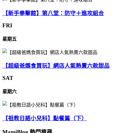
【新手拳擊館】第八堂：防守＋進攻組合
FRI
星期五
【超級爸媽食買玩】網店人氣熱賣六款甜品
SAT
星期六
【祖教日語小兒科】點餐篇（下）
MamiBlog 熱門搜尋