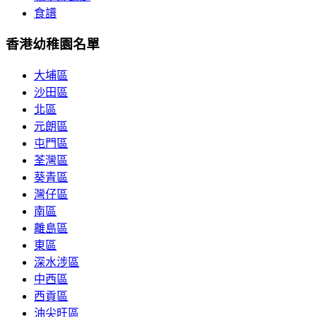
食譜
香港幼稚園名單
大埔區
沙田區
北區
元朗區
屯門區
荃灣區
葵青區
灣仔區
南區
離島區
東區
深水涉區
中西區
西貢區
油尖旺區