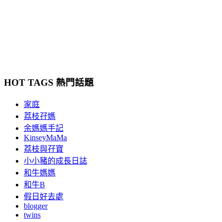
HOT TAGS 熱門話題
家庭
荔枝孖媽
余媽媽手記
KinseyMaMa
荔枝與孖寶
小小豬的成長日誌
和牛媽媽
和牛B
假日好去處
blogger
twins