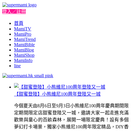
登入／註冊
首頁
MamiTV
MamiPro
MamiTrend
MamiBible
MamiBlog
MamiShop
MamiInfo
line
【甜蜜登陸】小熊維尼100周年登陸又一城
今個夏天由8月6日至9月3日小熊維尼100周年慶典期間限
定期間限定店甜蜜登陸又一城，邀請大家一起走進充滿
歡樂與童心的百畝森林，展開一場限定慶典！設有多個
夢幻打卡場景，獨家小熊維尼100周年限定精品，DIY香