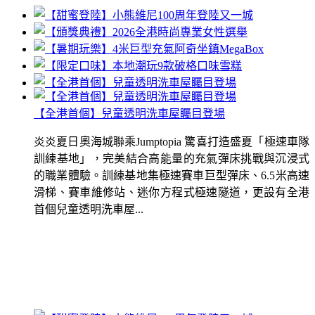
【全港首個】兒童透明洗車屋矚目登場
炎炎夏日奧海城聯乘Jumptopia 驚喜打造盛夏「極速車隊
訓練基地」，完美結合高能量的充氣彈床挑戰與沉浸式
的職業體驗。訓練基地集極速賽車巨型彈床、6.5米高速
滑梯、賽車維修站、迷你方程式極速隧道，更設有全港
首個兒童透明洗車屋...