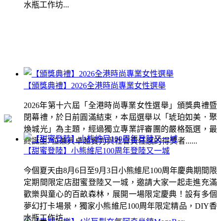
水瓶工作坊...
【頒獎典禮】2026全港時尚專業女性選舉
2026年第十六屆「全港時尚專業女性選舉」頒獎典禮暨
閉幕禮，於日前圓滿結束，本屆選舉以「琥珀如美．聚
煥城光」為主題，經過獨立專業評審團的嚴格甄選，最
終誕生7位兼具卓越實力與社會責任感的得獎者......
【甜蜜登陸】小熊維尼100周年登陸又一城
今個夏天由8月6日至9月3日小熊維尼100周年慶典期間限
定期間限定店甜蜜登陸又一城，邀請大家一起走進充滿
歡樂與童心的百畝森林，展開一場限定慶典！設有多個
夢幻打卡場景，獨家小熊維尼100周年限定精品，DIY香
水瓶工作坊...