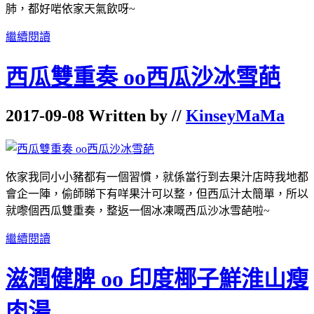
肺，都好啱依家天氣飲呀~
繼續閱讀
西瓜雙重奏 oo西瓜沙冰雪葩
2017-09-08 Written by //
KinseyMaMa
依家我同小小豬都有一個習慣，就係當行到去果汁店時我地都
會企一陣，偷師睇下有咩果汁可以整，但西瓜汁太簡單，所以
就嚟個西瓜雙重奏，整返一個冰凍嘅西瓜沙冰雪葩啦~
繼續閱讀
滋潤健脾 oo 印度椰子鮮淮山瘦
肉湯