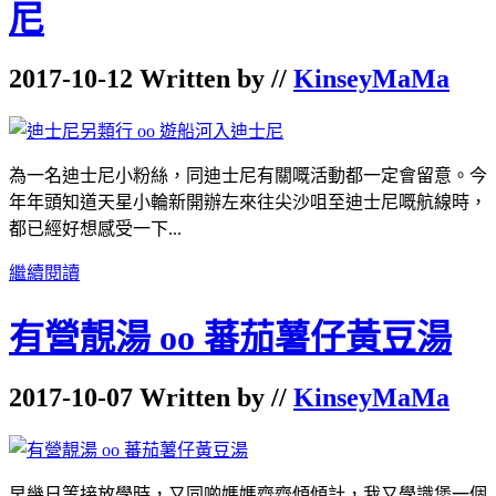
尼
2017-10-12 Written by //
KinseyMaMa
為一名迪士尼小粉絲，同迪士尼有關嘅活動都一定會留意。今
年年頭知道天星小輪新開辦左來往尖沙咀至迪士尼嘅航線時，
都已經好想感受一下...
繼續閱讀
有營靚湯 oo 蕃茄薯仔黃豆湯
2017-10-07 Written by //
KinseyMaMa
早幾日等接放學時，又同啲媽媽齊齊傾傾計，我又學識煲一個