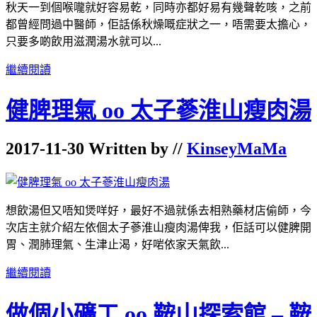
秋天一到個喉嚨就好容易乾，同時亦都好易有幾聲乾咳，之前
都曾經問過中醫師，佢話係秋燥嘅症狀之一，唔需要太擔心，
只要多啲飲用滋潤湯水就可以...
繼續閱讀
健脾理氣 oo 太子蔘淮山瘦肉湯
2017-11-30 Written by //
KinseyMaMa
想飲湯但又唔知煲咩好，最好不過就係去相熟藥材店偷師，今
次店主就介紹左依個太子蔘淮山瘦肉湯俾我，佢話可以健脾開
胃、潤肺理氣、生津止渴，好啱依家天氣飲...
繼續閱讀
做個小礦工 oo 鞍山探索館 – 鞍