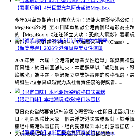
【暑期玩樂】4米巨型充氣阿奇坐鎮MegaBox
今年8月萬眾期待汪汪隊立大功：恐龍大電影全港公映！
MegaBox於8月1至31日隆重呈獻全港首個以電影為主題
的【MegaBox x《汪汪隊立大功：恐龍大電影》暑期玩
樂站】！4米的電影主題巨型充氣警犬阿奇（Chase）...
【頒獎典禮】2026全港時尚專業女性選舉
2026年第十六屆「全港時尚專業女性選舉」頒獎典禮暨
閉幕禮，於日前圓滿結束，本屆選舉以「琥珀如美．聚
煥城光」為主題，經過獨立專業評審團的嚴格甄選，最
終誕生7位兼具卓越實力與社會責任感的得獎者......
【限定口味】本地潮玩9款破格口味雪糕
夏日炎炎當然要食返杯涼透心嘅雪糕～由即日起至8月19
日，利園區帶比大家一個最浮誇港味雪糕派對，於希慎
廣場中庭港味雪糕街，場內獨家聯乘本地創意雪糕店，
大玩9款創意口味！每款極具港味的雪糕體驗！