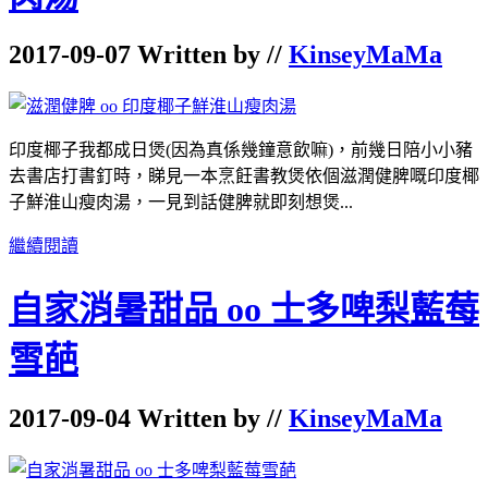
2017-09-07 Written by //
KinseyMaMa
印度椰子我都成日煲(因為真係幾鐘意飲嘛)，前幾日陪小小豬
去書店打書釘時，睇見一本烹飪書教煲依個滋潤健脾嘅印度椰
子鮮淮山瘦肉湯，一見到話健脾就即刻想煲...
繼續閱讀
自家消暑甜品 oo 士多啤梨藍莓
雪葩
2017-09-04 Written by //
KinseyMaMa