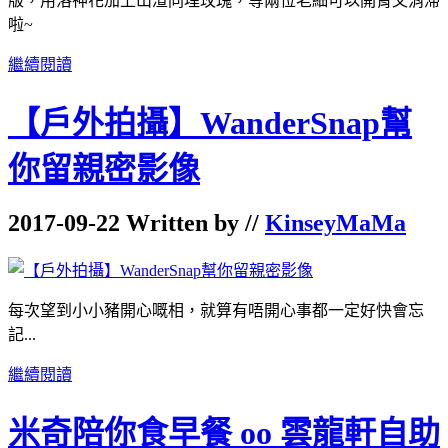
版，用洛神花加上山渣同埋玫瑰，等兩位老細可以開胃又消滯
啦~
繼續閱讀
【戶外拍攝】WanderSnap幫
你留親密影像
2017-09-22 Written by //
KinseyMaMa
每次望到小小豬開心嘅相，就算有唔開心事都一定好快會忘
記...
繼續閱讀
米奇陪你食早餐 oo 雲龍軒自助