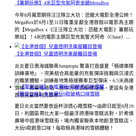
【暑期玩樂】4米巨型充氣阿奇坐鎮MegaBox
今年8月萬眾期待汪汪隊立大功：恐龍大電影全港公映！
MegaBox於8月1至31日隆重呈獻全港首個以電影為主題
的【MegaBox x《汪汪隊立大功：恐龍大電影》暑期玩
樂站】！4米的電影主題巨型充氣警犬阿奇（Chase）...
【全港首個】兒童透明洗車屋矚目登場
炎炎夏日奧海城聯乘Jumptopia 驚喜打造盛夏「極速車隊
訓練基地」，完美結合高能量的充氣彈床挑戰與沉浸式
的職業體驗。訓練基地集極速賽車巨型彈床、6.5米高速
滑梯、賽車維修站、迷你方程式極速隧道，更設有全港
【限定口味】本地潮玩9款破格口味雪糕
首個兒童透明洗車屋...
夏日炎炎當然要食返杯涼透心嘅雪糕～由即日起至8月19
日，利園區帶比大家一個最浮誇港味雪糕派對，於希慎
廣場中庭港味雪糕街，場內獨家聯乘本地創意雪糕店，
大玩9款創意口味！每款極具港味的雪糕體驗！