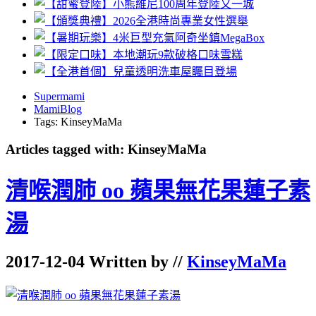
Supermami
MamiBlog
Tags: KinseyMaMa
Articles tagged with: KinseyMaMa
清喉潤肺 oo 蘋果無花果蓮子素
湯
2017-12-04 Written by //
KinseyMaMa