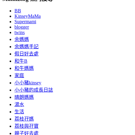
BB
KinseyMaMa
Supermami
blogger
twins
余媽媽
余媽媽手記
假日好去處
和牛B
和牛媽媽
家庭
小小豬kinsey
小小豬的成長日誌
晴朗媽媽
湯水
生活
荔枝孖媽
荔枝與孖寶
親子好去處