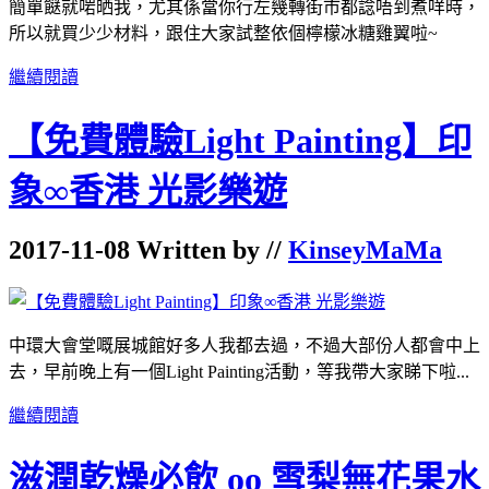
簡單餸就啱晒我，尤其係當你行左幾轉街市都諗唔到煮咩時，
所以就買少少材料，跟住大家試整依個檸檬冰糖雞翼啦~
繼續閱讀
【免費體驗Light Painting】印
象∞香港 光影樂遊
2017-11-08 Written by //
KinseyMaMa
中環大會堂嘅展城館好多人我都去過，不過大部份人都會中上
去，早前晚上有一個Light Painting活動，等我帶大家睇下啦...
繼續閱讀
滋潤乾燥必飲 oo 雪梨無花果水