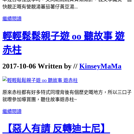
快靚正嘅有營靚湯蕃茄薯仔黃豆湯...
繼續閱讀
輕輕鬆鬆親子遊 oo 聽故事 遊
赤柱
2017-10-06 Written by //
KinseyMaMa
原來赤柱都有好多特式同埋背後有個歷史嘅地方，所以三口子
就嚟參加導賞團，聽住故事遊赤柱~
繼續閱讀
【惡人有請 反轉迪士尼】