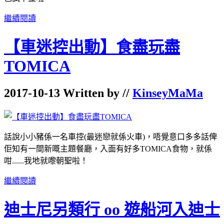
繼續閱讀
【車迷控出動】食盡玩盡
TOMICA
2017-10-13 Written by //
KinseyMaMa
話說小小豬係一名車控(最迷戀就係火車)，唔覺意口多多話俾
佢知有一間新嘅主題餐廳，入面有好多TOMICA食物，就係
咁......我地就嚟朝聖啦！
繼續閱讀
迪士尼另類行 oo 遊船河入迪士