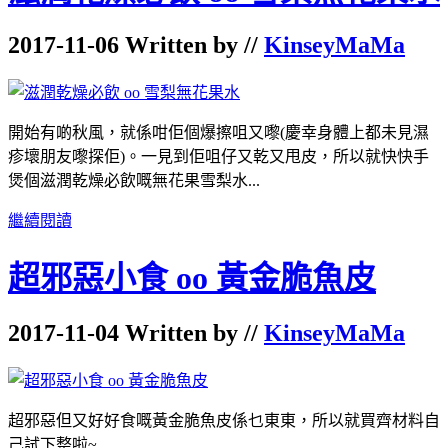
2017-11-06 Written by //
KinseyMaMa
開始有啲秋風，就係咁佢個爆擦咀又嚟(慶幸身體上都未見濕
疹壞朋友嚟探佢)。一見到佢咀仔又乾又甩皮，所以就快快手
煲個滋潤乾燥必飲嘅無花果雪梨水...
繼續閱讀
超邪惡小食 oo 黃金脆魚皮
2017-11-04 Written by //
KinseyMaMa
超邪惡但又好好食嘅黃金脆魚皮係乜東東，所以就買齊材料自
己試下整啦~