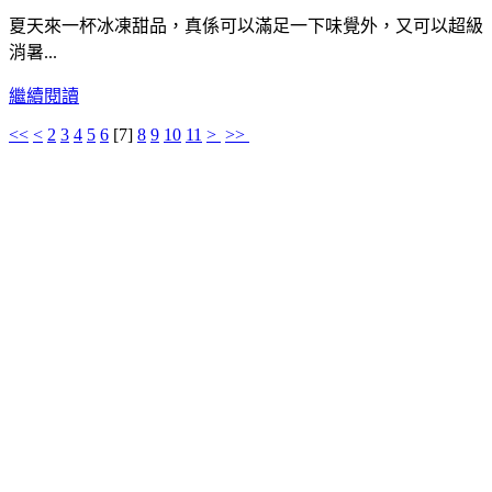
夏天來一杯冰凍甜品，真係可以滿足一下味覺外，又可以超級
消暑...
繼續閱讀
<<
<
2
3
4
5
6
[
7
]
8
9
10
11
>
>>