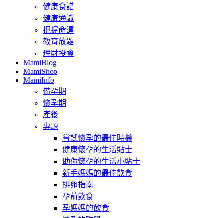
健康食譜
健康通識
把握命運
教育放題
理財投資
MamiBlog
MamiShop
MamiInfo
備孕期
懷孕期
產後
專題
嘗試懷孕的最佳時機
健康懷孕的生活貼士
助你懷孕的生活小貼士
新手媽媽的最佳飲食
排卵指南
孕前飲食
孕媽媽的飲食