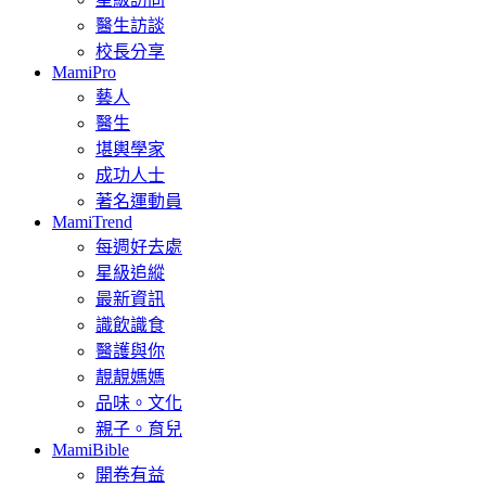
醫生訪談
校長分享
MamiPro
藝人
醫生
堪輿學家
成功人士
著名運動員
MamiTrend
每週好去處
星級追縱
最新資訊
識飲識食
醫護與你
靚靚媽媽
品味。文化
親子。育兒
MamiBible
開卷有益