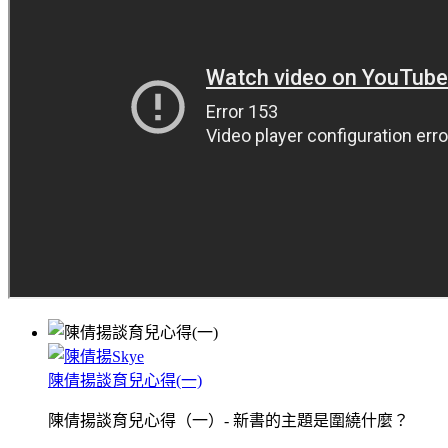
陳倩揚談育兒心得(一)
陳倩揚談育兒心得（一）- 新書的主題是圍繞什麼？