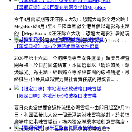
【暑期玩樂】4米巨型充氣阿奇坐鎮MegaBox
今年8月萬眾期待汪汪隊立大功：恐龍大電影全港公映！
MegaBox於8月1至31日隆重呈獻全港首個以電影為主題
的【MegaBox x《汪汪隊立大功：恐龍大電影》暑期玩
樂站】！4米的電影主題巨型充氣警犬阿奇（Chase）...
【頒獎典禮】2026全港時尚專業女性選舉
2026年第十六屆「全港時尚專業女性選舉」頒獎典禮暨
閉幕禮，於日前圓滿結束，本屆選舉以「琥珀如美．聚
煥城光」為主題，經過獨立專業評審團的嚴格甄選，最
終誕生7位兼具卓越實力與社會責任感的得獎者......
【限定口味】本地潮玩9款破格口味雪糕
夏日炎炎當然要食返杯涼透心嘅雪糕～由即日起至8月19
日，利園區帶比大家一個最浮誇港味雪糕派對，於希慎
廣場中庭港味雪糕街，場內獨家聯乘本地創意雪糕店，
大玩9款創意口味！每款極具港味的雪糕體驗！