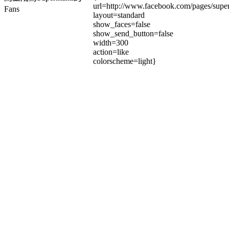
url=http://www.facebook.com/pages/su
Fans
layout=standard
show_faces=false
show_send_button=false
width=300
action=like
colorscheme=light}