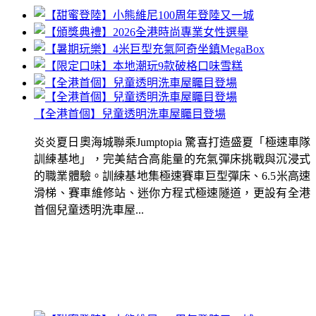
【全港首個】兒童透明洗車屋矚目登場
炎炎夏日奧海城聯乘Jumptopia 驚喜打造盛夏「極速車隊
訓練基地」，完美結合高能量的充氣彈床挑戰與沉浸式
的職業體驗。訓練基地集極速賽車巨型彈床、6.5米高速
滑梯、賽車維修站、迷你方程式極速隧道，更設有全港
首個兒童透明洗車屋...