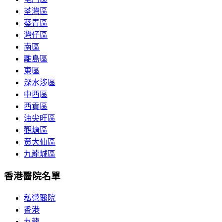
荃灣區
葵青區
灣仔區
南區
離島區
東區
深水涉區
中西區
西貢區
油尖旺區
觀塘區
黃大仙區
九龍城區
香港醫院名單
私營醫院
香港
九龍