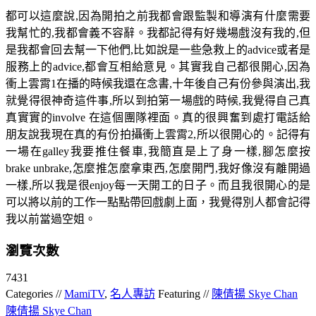
都可以這麼說,因為開拍之前我都會跟監製和導演有什麼需要
我幫忙的,我都會義不容辭。我都記得有好幾場戲沒有我的,但
是我都會回去幫一下他們,比如說是一些急救上的advice或者是
服務上的advice,都會互相給意見。其實我自己都很開心,因為
衝上雲霄1在播的時候我還在念書,十年後自己有份參與演出,我
就覺得很神奇這件事,所以到拍第一場戲的時候,我覺得自己真
真實實的involve 在這個團隊裡面。真的很興奮到處打電話給
朋友說我現在真的有份拍攝衝上雲霄2,所以很開心的。記得有
一場在galley我要推住餐車,我簡直是上了身一樣,腳怎麼按
brake unbrake,怎麼推怎麼拿東西,怎麼開門,我好像沒有離開過
一樣,所以我是很enjoy每一天開工的日子。而且我很開心的是
可以將以前的工作一點點帶回戲劇上面，我覺得別人都會記得
我以前當過空姐。
瀏覽次數
7431
Categories //
MamiTV
,
名人專訪
Featuring //
陳倩揚 Skye Chan
陳倩揚 Skye Chan