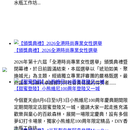
水瓶工作坊...
【頒獎典禮】2026全港時尚專業女性選舉
2026年第十六屆「全港時尚專業女性選舉」頒獎典禮暨
閉幕禮，於日前圓滿結束，本屆選舉以「琥珀如美．聚
煥城光」為主題，經過獨立專業評審團的嚴格甄選，最
終誕生7位兼具卓越實力與社會責任感的得獎者......
【甜蜜登陸】小熊維尼100周年登陸又一城
今個夏天由8月6日至9月3日小熊維尼100周年慶典期間限
定期間限定店甜蜜登陸又一城，邀請大家一起走進充滿
歡樂與童心的百畝森林，展開一場限定慶典！設有多個
夢幻打卡場景，獨家小熊維尼100周年限定精品，DIY香
水瓶工作坊...