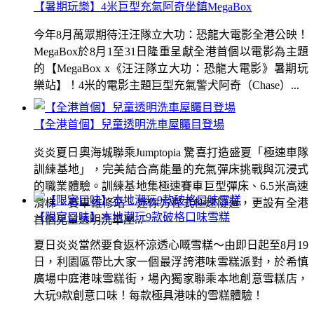
【暑期玩樂】4米巨型充氣阿奇坐鎮MegaBox
今年8月萬眾期待汪汪隊立大功：恐龍大電影全港公映！
MegaBox於8月1至31日隆重呈獻全港首個以電影為主題
的【MegaBox x《汪汪隊立大功：恐龍大電影》暑期玩
樂站】！4米的電影主題巨型充氣警犬阿奇（Chase）...
【全港首個】兒童透明洗車屋矚目登場
炎炎夏日奧海城聯乘Jumptopia 驚喜打造盛夏「極速車隊
訓練基地」，完美結合高能量的充氣彈床挑戰與沉浸式
的職業體驗。訓練基地集極速賽車巨型彈床、6.5米高速
滑梯、賽車維修站、迷你方程式極速隧道，更設有全港
【限定口味】本地潮玩9款破格口味雪糕
首個兒童透明洗車屋...
夏日炎炎當然要食返杯涼透心嘅雪糕～由即日起至8月19
日，利園區帶比大家一個最浮誇港味雪糕派對，於希慎
廣場中庭港味雪糕街，場內獨家聯乘本地創意雪糕店，
大玩9款創意口味！每款極具港味的雪糕體驗！