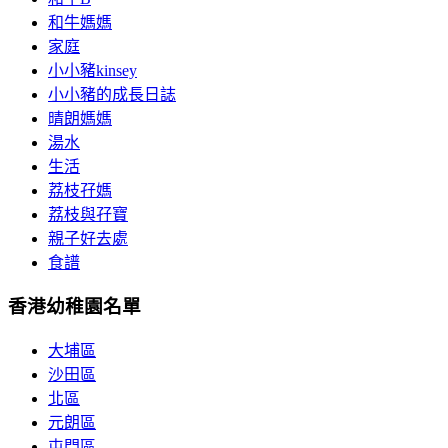
和牛媽媽
家庭
小小豬kinsey
小小豬的成長日誌
晴朗媽媽
湯水
生活
荔枝孖媽
荔枝與孖寶
親子好去處
食譜
香港幼稚園名單
大埔區
沙田區
北區
元朗區
屯門區