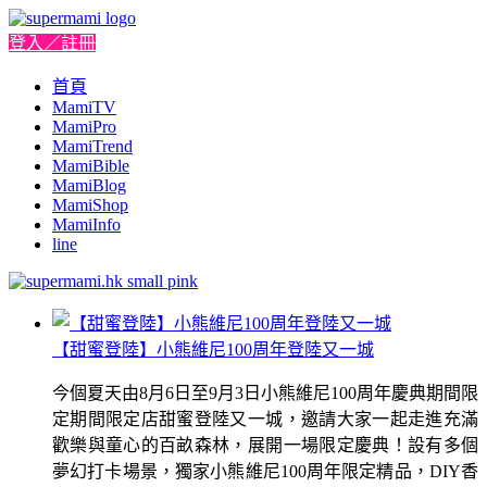
登入／註冊
首頁
MamiTV
MamiPro
MamiTrend
MamiBible
MamiBlog
MamiShop
MamiInfo
line
【甜蜜登陸】小熊維尼100周年登陸又一城
今個夏天由8月6日至9月3日小熊維尼100周年慶典期間限
定期間限定店甜蜜登陸又一城，邀請大家一起走進充滿
歡樂與童心的百畝森林，展開一場限定慶典！設有多個
夢幻打卡場景，獨家小熊維尼100周年限定精品，DIY香