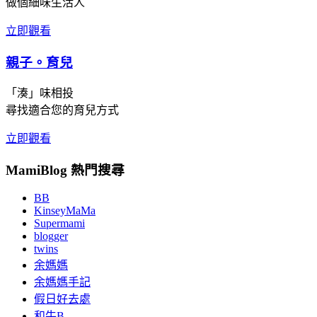
做個細味生活人
立即觀看
親子。育兒
「湊」味相投
尋找適合您的育兒方式
立即觀看
MamiBlog 熱門搜尋
BB
KinseyMaMa
Supermami
blogger
twins
余媽媽
余媽媽手記
假日好去處
和牛B