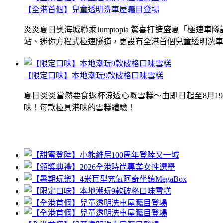
【全港首個】兒童透明洗車屋矚目登場
炎炎夏日奧海城聯乘Jumptopia 驚喜打造盛夏「極
站、迷你方程式極速隧道，更設有全港首個兒童透明洗車屋.
【限定口味】本地潮玩9款破格口味雪糕
夏日炎炎當然要食返杯涼透心嘅雪糕～由即日起至8月1
味！每款極具港味的雪糕體驗！