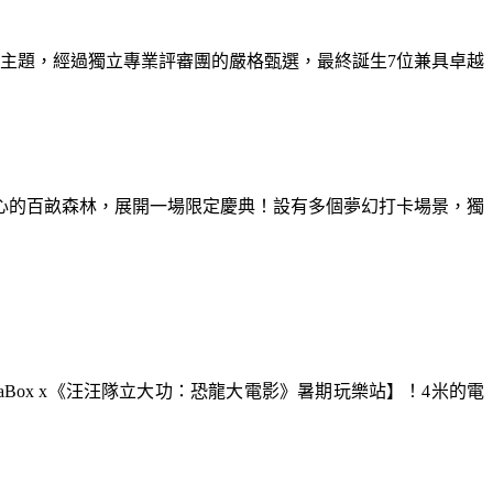
為主題，經過獨立專業評審團的嚴格甄選，最終誕生7位兼具卓越
童心的百畝森林，展開一場限定慶典！設有多個夢幻打卡場景，獨
aBox x《汪汪隊立大功：恐龍大電影》暑期玩樂站】！4米的電