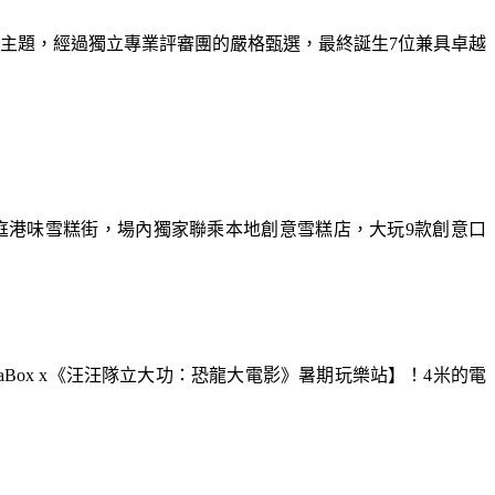
為主題，經過獨立專業評審團的嚴格甄選，最終誕生7位兼具卓越
庭港味雪糕街，場內獨家聯乘本地創意雪糕店，大玩9款創意口
aBox x《汪汪隊立大功：恐龍大電影》暑期玩樂站】！4米的電