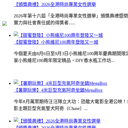
【頒獎典禮】2026全港時尚專業女性選舉
2026年第十六屆「全港時尚專業女性選舉」頒獎典禮
實力與社會責任感的得獎者......
【甜蜜登陸】小熊維尼100周年登陸又一城
今個夏天由8月6日至9月3日小熊維尼100周年慶典期
家小熊維尼100周年限定精品，DIY香水瓶工作坊...
【暑期玩樂】4米巨型充氣阿奇坐鎮MegaBox
今年8月萬眾期待汪汪隊立大功：恐龍大電影全港公映！Me
影主題巨型充氣警犬阿奇（Chase）...
【頒獎典禮】2026全港時尚專業女性選舉