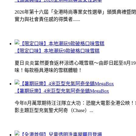
2026年第十六屆「全港時尚專業女性選舉」頒獎典禮
實力與社會責任感的得獎者......
【限定口味】本地潮玩9款破格口味雪糕
夏日炎炎當然要食返杯涼透心嘅雪糕～由即日起至8月1
味！每款極具港味的雪糕體驗！
【暑期玩樂】4米巨型充氣阿奇坐鎮MegaBox
今年8月萬眾期待汪汪隊立大功：恐龍大電影全港公映！Me
影主題巨型充氣警犬阿奇（Chase）...