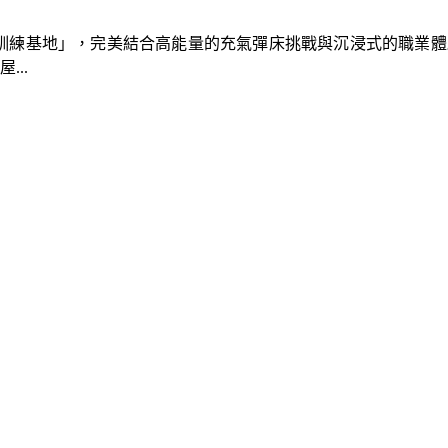
速車隊訓練基地」，完美結合高能量的充氣彈床挑戰與沉浸式的職業
..