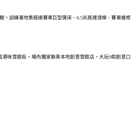
體驗。訓練基地集極速賽車巨型彈床、6.5米高速滑梯、賽車維修
庭港味雪糕街，場內獨家聯乘本地創意雪糕店，大玩9款創意口