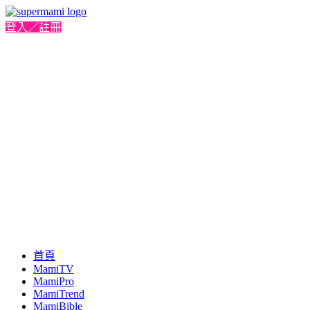
登入／註冊
首頁
MamiTV
MamiPro
MamiTrend
MamiBible