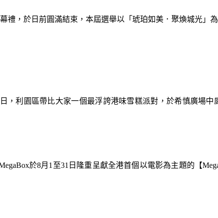
暨閉幕禮，於日前圓滿結束，本屆選舉以「琥珀如美．聚煥城光」
9日，利園區帶比大家一個最浮誇港味雪糕派對，於希慎廣場中
gaBox於8月1至31日隆重呈獻全港首個以電影為主題的【Meg