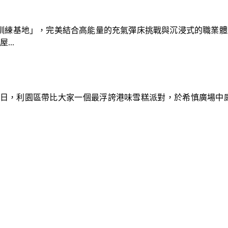
速車隊訓練基地」，完美結合高能量的充氣彈床挑戰與沉浸式的職業
..
9日，利園區帶比大家一個最浮誇港味雪糕派對，於希慎廣場中