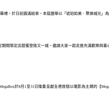
暨閉幕禮，於日前圓滿結束，本屆選舉以「琥珀如美．聚煥城光」
間限定期間限定店甜蜜登陸又一城，邀請大家一起走進充滿歡樂與
gaBox於8月1至31日隆重呈獻全港首個以電影為主題的【Meg