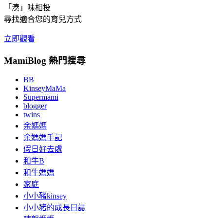
「湊」味相投
尋找適合您的育兒方式
立即觀看
MamiBlog 熱門搜尋
BB
KinseyMaMa
Supermami
blogger
twins
余媽媽
余媽媽手記
假日好去處
和牛B
和牛媽媽
家庭
小小豬kinsey
小小豬的成長日誌