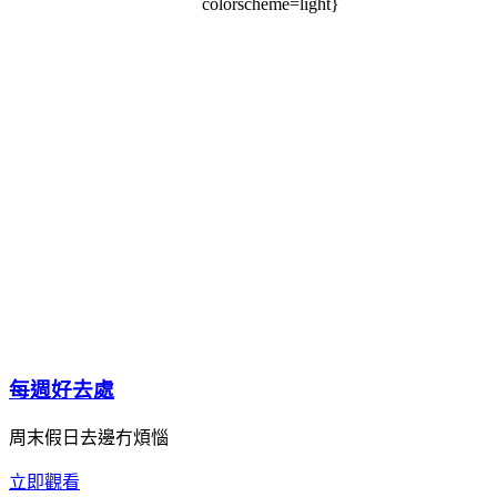
colorscheme=light}
每週好去處
周末假日去邊冇煩惱
立即觀看