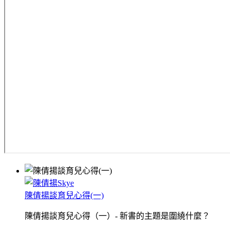
陳倩揚談育兒心得(一)
陳倩揚談育兒心得（一）- 新書的主題是圍繞什麼？