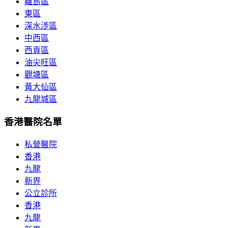
離島區
東區
深水涉區
中西區
西貢區
油尖旺區
觀塘區
黃大仙區
九龍城區
香港醫院名單
私營醫院
香港
九龍
新界
公立診所
香港
九龍