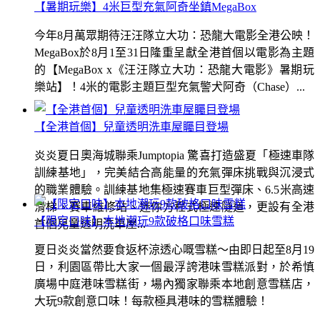
【暑期玩樂】4米巨型充氣阿奇坐鎮MegaBox
今年8月萬眾期待汪汪隊立大功：恐龍大電影全港公映！
MegaBox於8月1至31日隆重呈獻全港首個以電影為主題
的【MegaBox x《汪汪隊立大功：恐龍大電影》暑期玩
樂站】！4米的電影主題巨型充氣警犬阿奇（Chase）...
【全港首個】兒童透明洗車屋矚目登場
炎炎夏日奧海城聯乘Jumptopia 驚喜打造盛夏「極速車隊
訓練基地」，完美結合高能量的充氣彈床挑戰與沉浸式
的職業體驗。訓練基地集極速賽車巨型彈床、6.5米高速
滑梯、賽車維修站、迷你方程式極速隧道，更設有全港
【限定口味】本地潮玩9款破格口味雪糕
首個兒童透明洗車屋...
夏日炎炎當然要食返杯涼透心嘅雪糕～由即日起至8月19
日，利園區帶比大家一個最浮誇港味雪糕派對，於希慎
廣場中庭港味雪糕街，場內獨家聯乘本地創意雪糕店，
大玩9款創意口味！每款極具港味的雪糕體驗！