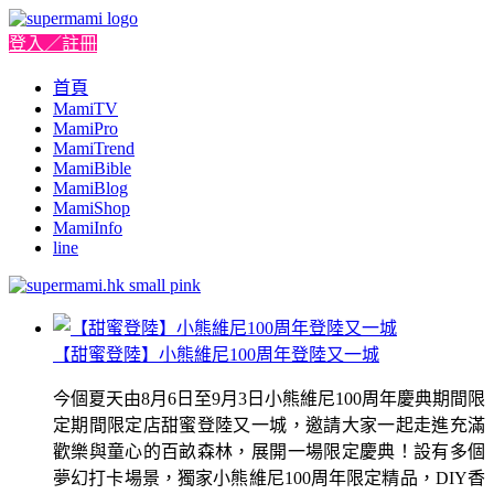
登入／註冊
首頁
MamiTV
MamiPro
MamiTrend
MamiBible
MamiBlog
MamiShop
MamiInfo
line
【甜蜜登陸】小熊維尼100周年登陸又一城
今個夏天由8月6日至9月3日小熊維尼100周年慶典期間限
定期間限定店甜蜜登陸又一城，邀請大家一起走進充滿
歡樂與童心的百畝森林，展開一場限定慶典！設有多個
夢幻打卡場景，獨家小熊維尼100周年限定精品，DIY香