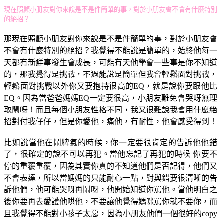
現在照顧小朋友對你來說是不是件簡單的事，對於小朋友會不會有什麼特別
的絕招？
那現在照顧小朋友對你來說是不是件簡單的事，對於小朋友會
不會有什麼特別的絕招？我覺得不能說是簡單的，始終他每一
天都有新鮮事發生會成長，可能有天他學會一些事是你不知道
的，那我覺得是挑戰，不過能說是簡單但我會輕鬆面對挑戰，
輕鬆面對挑戰以外你又要抱持很高的EQ，就是說你要跟他比
EQ。因為當爸爸媽媽EQ一定要很高，小朋友難免會哭呀無理
取鬧呀！而且每個小朋友性格不同，我又很難說我會用什麼絶
招對付我仔仔，但是你愛他，痛他，有耐性，他會感受得到！
比如說當他在鬧脾氣的時候，你一定要很肯定的告訴他他錯
了，很確定的說不可以再犯。當他忘記了再犯的時候 你要不
停的重覆重覆，因為其實你真的不知道他們是否記得，他們又
不會表達，所以當媽媽的只能耐心一點，對與錯要很清晰的告
訴他們，他可能哭呀再鬧呀，他開始知道你罵他。當他明白之
後你要再去愛護他哄他，不要讓他覺得媽咪罵你就不要你，而
且我覺得不能對小孩子太惡，因為小朋友他們一個很好的copy