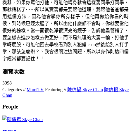
機器，如果你罵他打他，可能他轉身就會這樣罵同學打同學，
那就糟糕了⋯⋯所以其實罵都是要跟他道理，我跟他爸爸都是
用這個方法，因為他會學你所有樣子，但他再做給你看的時
候，到時候已經太遲了，所以由他什麼都不會時，你就要當他
很好的榜樣。當一面很乾淨很漂亮的鏡子，吿訴他盡管錯了，
要怎樣去進步怎樣去做更好，而不是無理的大罵一輪，打他手
掌呀屁股，可能他回去學校看到別人犯錯，no然後給別人打手
掌，那該怎麼辦？？我會很關注這問題，所以以身作則這四個
字經常都要記住！！
瀏覽次數
3998
Categories //
MamiTV
Featuring //
陳倩揚 Skye Chan
陳倩揚 Skye
Chan
People