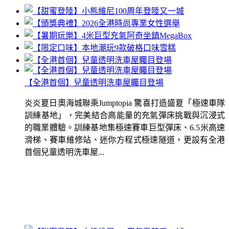
【全港首個】兒童透明洗車屋矚目登場
炎炎夏日奧海城聯乘Jumptopia 驚喜打造盛夏「極速車隊
訓練基地」，完美結合高能量的充氣彈床挑戰與沉浸式
的職業體驗。訓練基地集極速賽車巨型彈床、6.5米高速
滑梯、賽車維修站、迷你方程式極速隧道，更設有全港
首個兒童透明洗車屋...