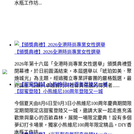
水瓶工作坊...
【頒獎典禮】2026全港時尚專業女性選舉
2026年第十六屆「全港時尚專業女性選舉」頒獎典禮暨
閉幕禮，於日前圓滿結束，本屆選舉以「琥珀如美．聚
煥城光」為主題，經過獨立專業評審團的嚴格甄選，最
終誕生7位兼具卓越實力與社會責任感的得獎者......
【甜蜜登陸】小熊維尼100周年登陸又一城
今個夏天由8月6日至9月3日小熊維尼100周年慶典期間限
定期間限定店甜蜜登陸又一城，邀請大家一起走進充滿
歡樂與童心的百畝森林，展開一場限定慶典！設有多個
夢幻打卡場景，獨家小熊維尼100周年限定精品，DIY香
水瓶工作坊...