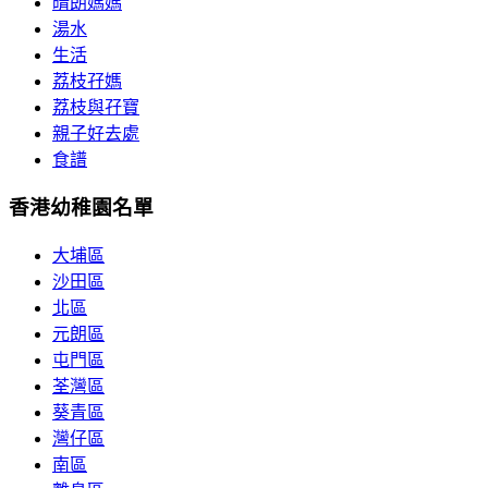
晴朗媽媽
湯水
生活
荔枝孖媽
荔枝與孖寶
親子好去處
食譜
香港幼稚園名單
大埔區
沙田區
北區
元朗區
屯門區
荃灣區
葵青區
灣仔區
南區