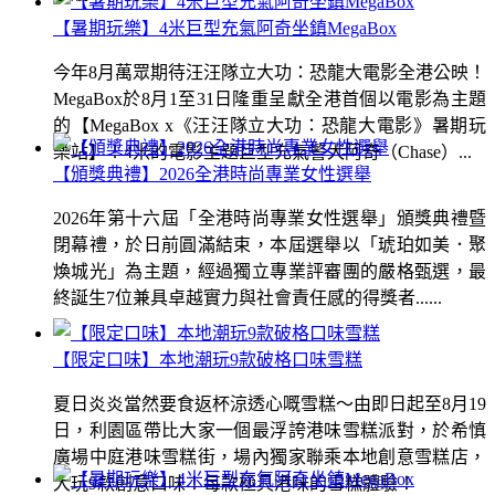
【暑期玩樂】4米巨型充氣阿奇坐鎮MegaBox
今年8月萬眾期待汪汪隊立大功：恐龍大電影全港公映！
MegaBox於8月1至31日隆重呈獻全港首個以電影為主題
的【MegaBox x《汪汪隊立大功：恐龍大電影》暑期玩
樂站】！4米的電影主題巨型充氣警犬阿奇（Chase）...
【頒獎典禮】2026全港時尚專業女性選舉
2026年第十六屆「全港時尚專業女性選舉」頒獎典禮暨
閉幕禮，於日前圓滿結束，本屆選舉以「琥珀如美．聚
煥城光」為主題，經過獨立專業評審團的嚴格甄選，最
終誕生7位兼具卓越實力與社會責任感的得獎者......
【限定口味】本地潮玩9款破格口味雪糕
夏日炎炎當然要食返杯涼透心嘅雪糕～由即日起至8月19
日，利園區帶比大家一個最浮誇港味雪糕派對，於希慎
廣場中庭港味雪糕街，場內獨家聯乘本地創意雪糕店，
大玩9款創意口味！每款極具港味的雪糕體驗！