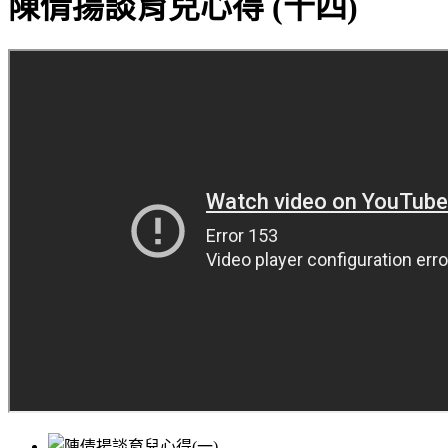
陳倩揚談育兒心得 (十四)