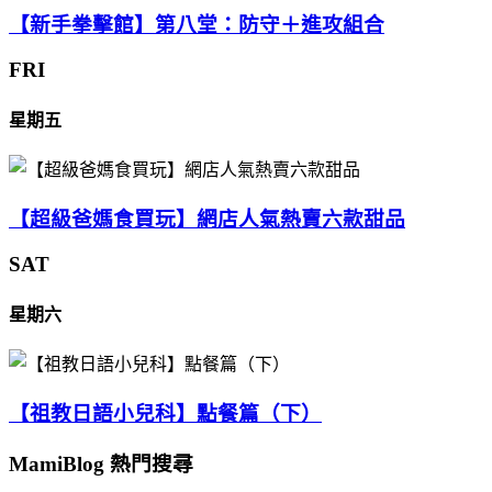
【新手拳擊館】第八堂：防守＋進攻組合
FRI
星期五
【超級爸媽食買玩】網店人氣熱賣六款甜品
SAT
星期六
【祖教日語小兒科】點餐篇（下）
MamiBlog 熱門搜尋