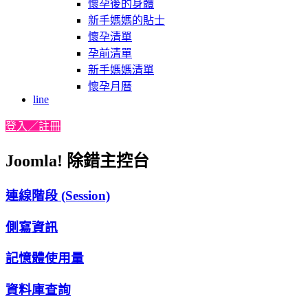
懷孕後的身體
新手媽媽的貼士
懷孕清單
孕前清單
新手媽媽清單
懷孕月曆
line
登入／註冊
Joomla! 除錯主控台
連線階段 (Session)
側寫資訊
記憶體使用量
資料庫查詢