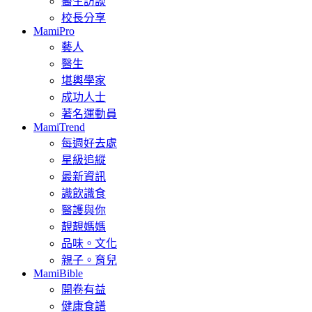
醫生訪談
校長分享
MamiPro
藝人
醫生
堪輿學家
成功人士
著名運動員
MamiTrend
每週好去處
星級追縱
最新資訊
識飲識食
醫護與你
靚靚媽媽
品味。文化
親子。育兒
MamiBible
開卷有益
健康食譜