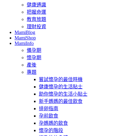
健康通識
把握命運
教育放題
理財投資
MamiBlog
MamiShop
MamiInfo
備孕期
懷孕期
產後
專題
嘗試懷孕的最佳時機
健康懷孕的生活貼士
助你懷孕的生活小貼士
新手媽媽的最佳飲食
排卵指南
孕前飲食
孕媽媽的飲食
懷孕的階段