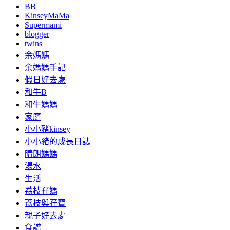
BB
KinseyMaMa
Supermami
blogger
twins
余媽媽
余媽媽手記
假日好去處
和牛B
和牛媽媽
家庭
小小豬kinsey
小小豬的成長日誌
晴朗媽媽
湯水
生活
荔枝孖媽
荔枝與孖寶
親子好去處
食譜