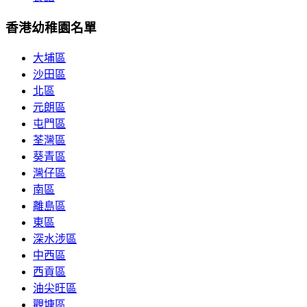
香港幼稚園名單
大埔區
沙田區
北區
元朗區
屯門區
荃灣區
葵青區
灣仔區
南區
離島區
東區
深水涉區
中西區
西貢區
油尖旺區
觀塘區