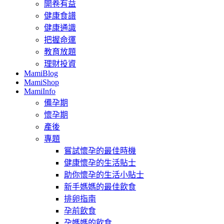
開卷有益
健康食譜
健康通識
把握命運
教育放題
理財投資
MamiBlog
MamiShop
MamiInfo
備孕期
懷孕期
產後
專題
嘗試懷孕的最佳時機
健康懷孕的生活貼士
助你懷孕的生活小貼士
新手媽媽的最佳飲食
排卵指南
孕前飲食
孕媽媽的飲食