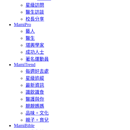
星級訪問
醫生訪談
校長分享
MamiPro
藝人
醫生
堪輿學家
成功人士
著名運動員
MamiTrend
每週好去處
星級追縱
最新資訊
識飲識食
醫護與你
靚靚媽媽
品味。文化
親子。育兒
MamiBible