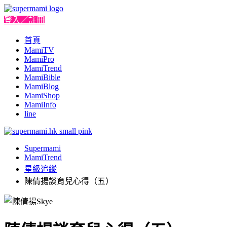
登入／註冊
首頁
MamiTV
MamiPro
MamiTrend
MamiBible
MamiBlog
MamiShop
MamiInfo
line
Supermami
MamiTrend
星級追縱
陳倩揚談育兒心得（五）