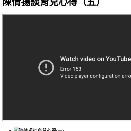
陳倩揚談育兒心得（五）