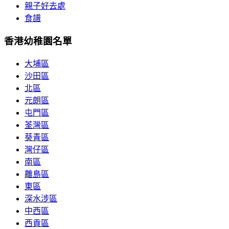
親子好去處
食譜
香港幼稚園名單
大埔區
沙田區
北區
元朗區
屯門區
荃灣區
葵青區
灣仔區
南區
離島區
東區
深水涉區
中西區
西貢區