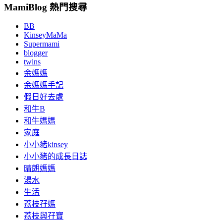
MamiBlog 熱門搜尋
BB
KinseyMaMa
Supermami
blogger
twins
余媽媽
余媽媽手記
假日好去處
和牛B
和牛媽媽
家庭
小小豬kinsey
小小豬的成長日誌
晴朗媽媽
湯水
生活
荔枝孖媽
荔枝與孖寶