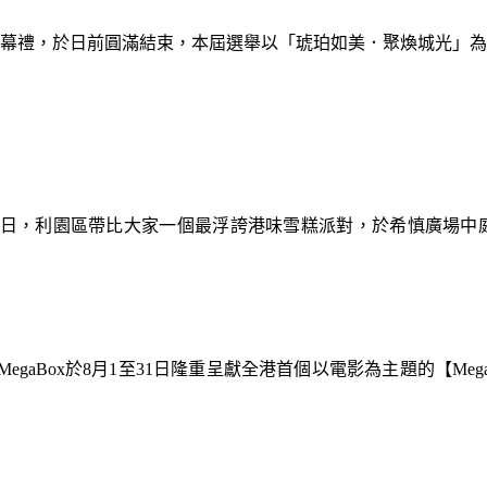
暨閉幕禮，於日前圓滿結束，本屆選舉以「琥珀如美．聚煥城光」
9日，利園區帶比大家一個最浮誇港味雪糕派對，於希慎廣場中
gaBox於8月1至31日隆重呈獻全港首個以電影為主題的【Meg