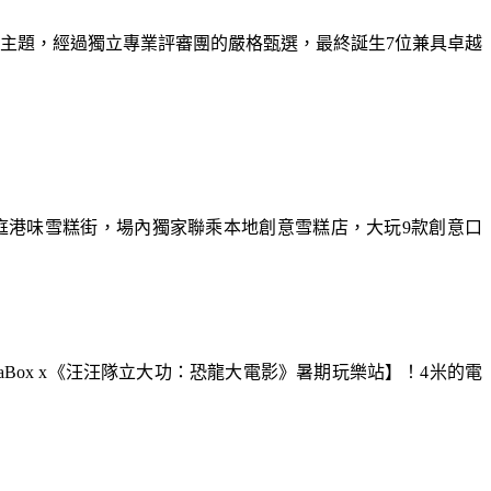
為主題，經過獨立專業評審團的嚴格甄選，最終誕生7位兼具卓越
庭港味雪糕街，場內獨家聯乘本地創意雪糕店，大玩9款創意口
aBox x《汪汪隊立大功：恐龍大電影》暑期玩樂站】！4米的電