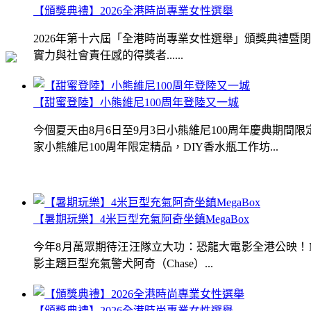
【頒獎典禮】2026全港時尚專業女性選舉
2026年第十六屆「全港時尚專業女性選舉」頒獎典禮
實力與社會責任感的得獎者......
【甜蜜登陸】小熊維尼100周年登陸又一城
今個夏天由8月6日至9月3日小熊維尼100周年慶典期
家小熊維尼100周年限定精品，DIY香水瓶工作坊...
【暑期玩樂】4米巨型充氣阿奇坐鎮MegaBox
今年8月萬眾期待汪汪隊立大功：恐龍大電影全港公映！Me
影主題巨型充氣警犬阿奇（Chase）...
【頒獎典禮】2026全港時尚專業女性選舉