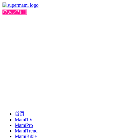
登入／註冊
首頁
MamiTV
MamiPro
MamiTrend
MamiBible