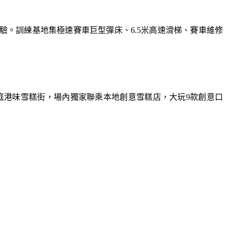
體驗。訓練基地集極速賽車巨型彈床、6.5米高速滑梯、賽車維修
庭港味雪糕街，場內獨家聯乘本地創意雪糕店，大玩9款創意口