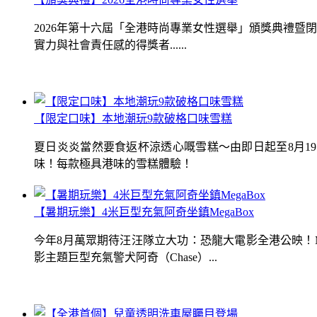
2026年第十六屆「全港時尚專業女性選舉」頒獎典禮
實力與社會責任感的得獎者......
【限定口味】本地潮玩9款破格口味雪糕
夏日炎炎當然要食返杯涼透心嘅雪糕～由即日起至8月1
味！每款極具港味的雪糕體驗！
【暑期玩樂】4米巨型充氣阿奇坐鎮MegaBox
今年8月萬眾期待汪汪隊立大功：恐龍大電影全港公映！Me
影主題巨型充氣警犬阿奇（Chase）...