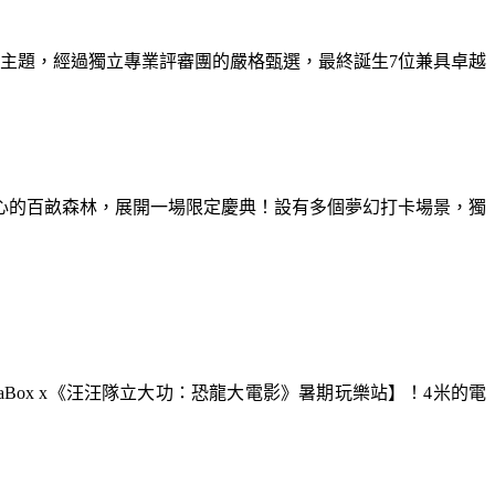
為主題，經過獨立專業評審團的嚴格甄選，最終誕生7位兼具卓越
童心的百畝森林，展開一場限定慶典！設有多個夢幻打卡場景，獨
aBox x《汪汪隊立大功：恐龍大電影》暑期玩樂站】！4米的電