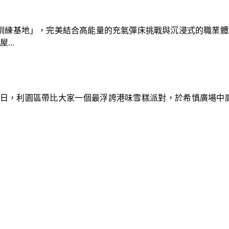
速車隊訓練基地」，完美結合高能量的充氣彈床挑戰與沉浸式的職業
..
9日，利園區帶比大家一個最浮誇港味雪糕派對，於希慎廣場中