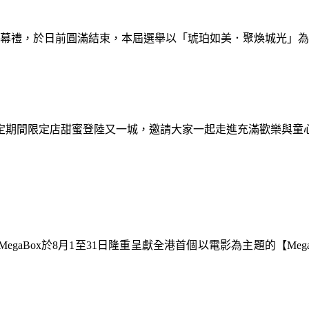
暨閉幕禮，於日前圓滿結束，本屆選舉以「琥珀如美．聚煥城光」
間限定期間限定店甜蜜登陸又一城，邀請大家一起走進充滿歡樂與
gaBox於8月1至31日隆重呈獻全港首個以電影為主題的【Meg