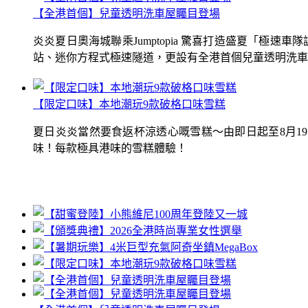
【全港首個】兒童透明洗車屋矚目登場
炎炎夏日奧海城聯乘Jumptopia 驚喜打造盛夏「極
站、迷你方程式極速隧道，更設有全港首個兒童透明洗車屋.
【限定口味】本地潮玩9款破格口味雪糕
夏日炎炎當然要食返杯涼透心嘅雪糕～由即日起至8月1
味！每款極具港味的雪糕體驗！