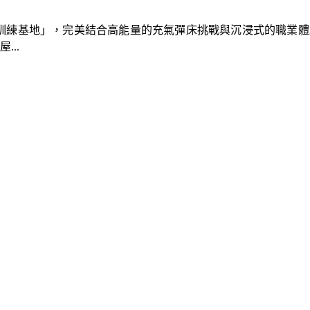
速車隊訓練基地」，完美結合高能量的充氣彈床挑戰與沉浸式的職業
..