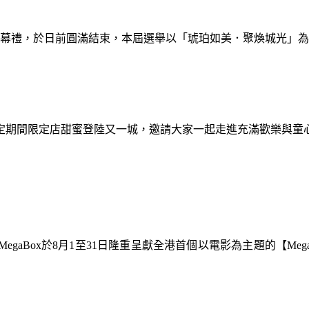
暨閉幕禮，於日前圓滿結束，本屆選舉以「琥珀如美．聚煥城光」
間限定期間限定店甜蜜登陸又一城，邀請大家一起走進充滿歡樂與
gaBox於8月1至31日隆重呈獻全港首個以電影為主題的【Meg