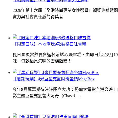
2026年第十六屆「全港時尚專業女性選舉」頒獎典禮
實力與社會責任感的得獎者......
【限定口味】本地潮玩9款破格口味雪糕
夏日炎炎當然要食返杯涼透心嘅雪糕～由即日起至8月1
味！每款極具港味的雪糕體驗！
【暑期玩樂】4米巨型充氣阿奇坐鎮MegaBox
今年8月萬眾期待汪汪隊立大功：恐龍大電影全港公映！Me
影主題巨型充氣警犬阿奇（Chase）...