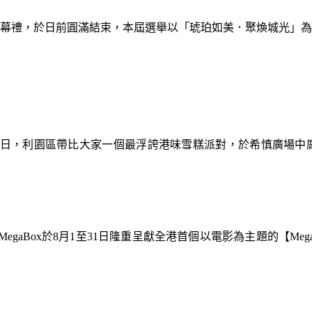
暨閉幕禮，於日前圓滿結束，本屆選舉以「琥珀如美．聚煥城光」
9日，利園區帶比大家一個最浮誇港味雪糕派對，於希慎廣場中
gaBox於8月1至31日隆重呈獻全港首個以電影為主題的【Meg