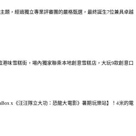
為主題，經過獨立專業評審團的嚴格甄選，最終誕生7位兼具卓越
庭港味雪糕街，場內獨家聯乘本地創意雪糕店，大玩9款創意口
aBox x《汪汪隊立大功：恐龍大電影》暑期玩樂站】！4米的電