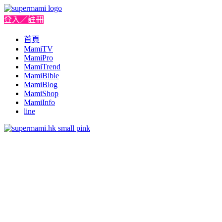
登入／註冊
首頁
MamiTV
MamiPro
MamiTrend
MamiBible
MamiBlog
MamiShop
MamiInfo
line