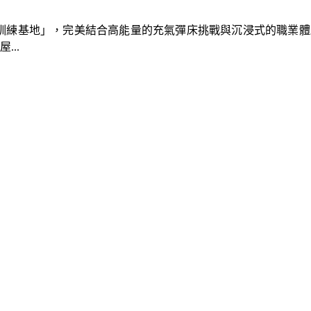
速車隊訓練基地」，完美結合高能量的充氣彈床挑戰與沉浸式的職業
..