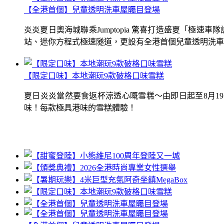
【全港首個】兒童透明洗車屋矚目登場
炎炎夏日奧海城聯乘Jumptopia 驚喜打造盛夏「極
站、迷你方程式極速隧道，更設有全港首個兒童透明洗車屋.
【限定口味】本地潮玩9款破格口味雪糕
夏日炎炎當然要食返杯涼透心嘅雪糕～由即日起至8月1
味！每款極具港味的雪糕體驗！