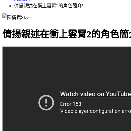
倩揚親述在衝上雲霄2的角色簡介!
倩揚親述在衝上雲霄2的角色簡