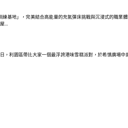
速車隊訓練基地」，完美結合高能量的充氣彈床挑戰與沉浸式的職業
..
9日，利園區帶比大家一個最浮誇港味雪糕派對，於希慎廣場中