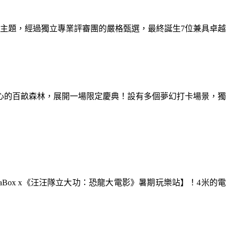
為主題，經過獨立專業評審團的嚴格甄選，最終誕生7位兼具卓越
童心的百畝森林，展開一場限定慶典！設有多個夢幻打卡場景，獨
aBox x《汪汪隊立大功：恐龍大電影》暑期玩樂站】！4米的電