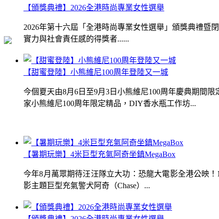
【頒獎典禮】2026全港時尚專業女性選舉
2026年第十六屆「全港時尚專業女性選舉」頒獎典禮
實力與社會責任感的得獎者......
【甜蜜登陸】小熊維尼100周年登陸又一城
今個夏天由8月6日至9月3日小熊維尼100周年慶典期
家小熊維尼100周年限定精品，DIY香水瓶工作坊...
【暑期玩樂】4米巨型充氣阿奇坐鎮MegaBox
今年8月萬眾期待汪汪隊立大功：恐龍大電影全港公映！Me
影主題巨型充氣警犬阿奇（Chase）...
【頒獎典禮】2026全港時尚專業女性選舉