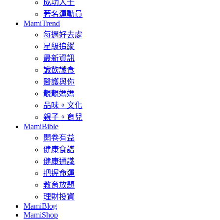
成功人士
著名運動員
MamiTrend
每週好去處
星級追縱
最新資訊
識飲識食
醫護與你
靚靚媽媽
品味。文化
親子。育兒
MamiBible
開卷有益
健康食譜
健康通識
把握命運
教育放題
理財投資
MamiBlog
MamiShop