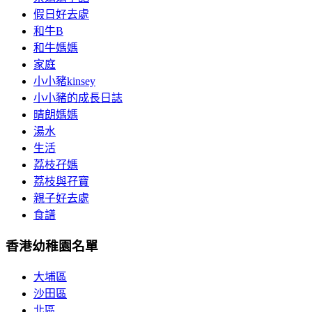
假日好去處
和牛B
和牛媽媽
家庭
小小豬kinsey
小小豬的成長日誌
晴朗媽媽
湯水
生活
荔枝孖媽
荔枝與孖寶
親子好去處
食譜
香港幼稚園名單
大埔區
沙田區
北區