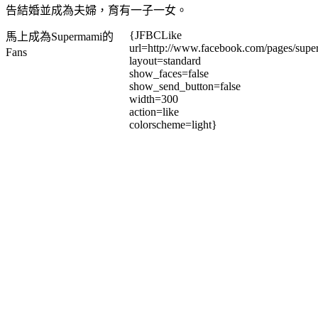
告結婚並成為夫婦，育有一子一女。
{JFBCLike
馬上成為Supermami的
url=http://www.facebook.com/pages/su
Fans
layout=standard
show_faces=false
show_send_button=false
width=300
action=like
colorscheme=light}