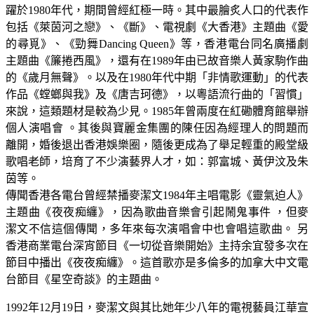
躍於1980年代，期間曾經紅極一時。其中最膾炙人口的代表作
包括《萊茵河之戀》、《斷》、電視劇《大香港》主題曲《愛
的尋覓》、《勁舞Dancing Queen》等，香港電台同名廣播劇
主題曲《簾捲西風》，還有在1989年由已故音樂人黃家駒作曲
的《歲月無聲》。以及在1980年代中期「非情歌運動」的代表
作品《螳螂與我》及《唐吉珂德》，以粵語流行曲的「習慣」
來說，這類題材是較為少見。1985年曾兩度在紅磡體育館舉辦
個人演唱會 。其後與寶麗金集團的陳任因為經理人的問題而
離開，婚後退出香港娛樂圈，隨後更成為了舉足輕重的殿堂級
歌唱老師，培育了不少演藝界人才，如：郭富城、黃伊汶及朱
茵等。
傳聞香港各電台曾經禁播麥潔文1984年主唱電影《靈氣迫人》
主題曲《夜夜痴纏》，因為歌曲音樂會引起鬧鬼事件 ，但麥
潔文不信這個傳聞，多年來每次演唱會中也會唱這歌曲。 另
香港商業電台深宵節目《一切從音樂開始》主持余宜發多次在
節目中播出《夜夜痴纏》。這首歌亦是多倫多的加拿大中文電
台節目《星空奇談》的主題曲。
1992年12月19日，麥潔文與其比她年少八年的電視藝員江華宣