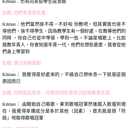
Kitman：
也有向某些學生提及過
如楓
: 他們有甚麼反應
Kitman：
他們當然捨不得，不好啦 你教吧。但其實我也捨不
得他們，捨不得學生，因為教學生有一個好處，在教導他們的
同時 ，你自己也從中學習，學到一些。不論是唱歌上，比如
我教年青人，你會知道年青一代，他們在想些甚麼，我會從他
們身上學習到
如楓
: 像沒有脫節般
Kitman：
我覺得是好處來的，不過自己想休息一下就是這個
原因而已
如楓
: 回想起這些年，你會如何形容自己這個事業生涯
Kitman：
由開始自己唱歌，拿到歌唱冠軍然後踏入歌壇到現
在，我覺得幸運成分是多於其他（因素），首先我是很「符
碌」地取得歌唱冠軍