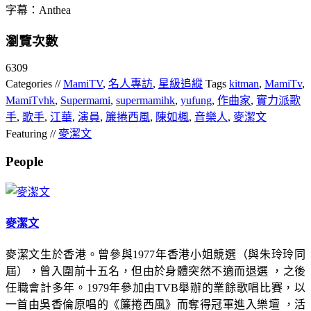
字幕：Anthea
瀏覽次數
6309
Categories //
MamiTV
,
名人專訪
,
星級追縱
Tags
kitman
,
MamiTv
,
MamiTvhk
,
Supermami
,
supermamihk
,
yufung
,
作曲家
,
實力派歌
手
,
歌手
,
江華
,
演員
,
簾捲西風
,
陳如楓
,
音樂人
,
麥潔文
Featuring //
麥潔文
People
麥潔文
麥潔文生於香港。曾參與1977年香港小姐競選（與朱玲玲同
屆），曾入圍前十五名，但由於身體突然不適而退選 ，之後
任職會計多年。1979年參加由TVB舉辦的業餘歌唱比賽，以
一首由吳香倫原唱的《簾捲西風》而奪得冠軍進入樂壇 ，活