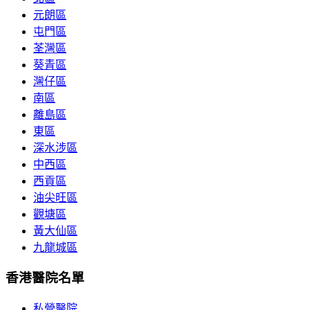
元朗區
屯門區
荃灣區
葵青區
灣仔區
南區
離島區
東區
深水涉區
中西區
西貢區
油尖旺區
觀塘區
黃大仙區
九龍城區
香港醫院名單
私營醫院