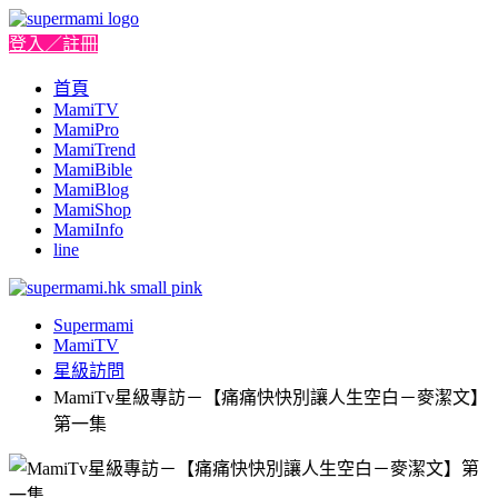
登入／註冊
首頁
MamiTV
MamiPro
MamiTrend
MamiBible
MamiBlog
MamiShop
MamiInfo
line
Supermami
MamiTV
星級訪問
MamiTv星級專訪－【痛痛快快別讓人生空白－麥潔文】
第一集