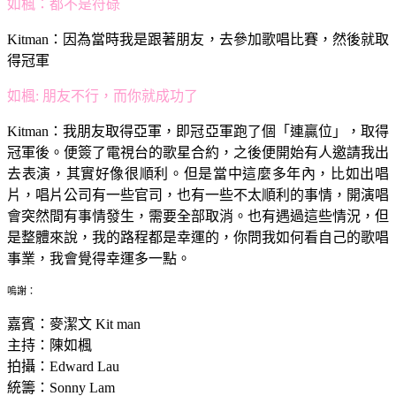
如楓
：都不是符碌
Kitman：
因為當時我是跟著朋友，去參加歌唱比賽，然後就取
得冠軍
如楓
: 朋友不行，而你就成功了
Kitman：
我朋友取得亞軍，即冠亞軍跑了個「連贏位」，取得
冠軍後。便簽了電視台的歌星合約，之後便開始有人邀請我出
去表演，其實好像很順利。但是當中這麼多年內，比如出唱
片，唱片公司有一些官司，也有一些不太順利的事情，開演唱
會突然間有事情發生，需要全部取消。也有遇過這些情況，但
是整體來說，我的路程都是幸運的，你問我如何看自己的歌唱
事業，我會覺得幸運多一點。
嗚謝：
嘉賓：麥潔文 Kit man
主持：陳如楓
拍攝：Edward Lau
統籌：Sonny Lam