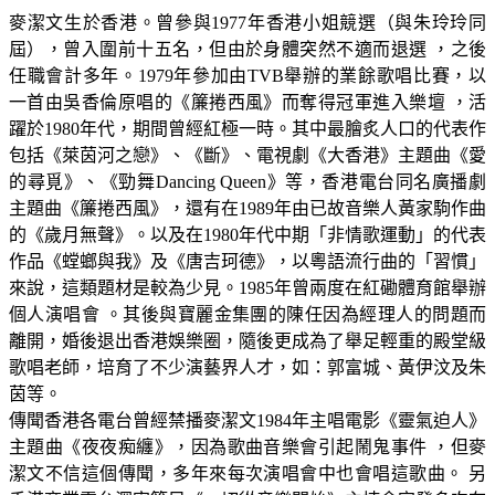
麥潔文生於香港。曾參與1977年香港小姐競選（與朱玲玲同
屆），曾入圍前十五名，但由於身體突然不適而退選 ，之後
任職會計多年。1979年參加由TVB舉辦的業餘歌唱比賽，以
一首由吳香倫原唱的《簾捲西風》而奪得冠軍進入樂壇 ，活
躍於1980年代，期間曾經紅極一時。其中最膾炙人口的代表作
包括《萊茵河之戀》、《斷》、電視劇《大香港》主題曲《愛
的尋覓》、《勁舞Dancing Queen》等，香港電台同名廣播劇
主題曲《簾捲西風》，還有在1989年由已故音樂人黃家駒作曲
的《歲月無聲》。以及在1980年代中期「非情歌運動」的代表
作品《螳螂與我》及《唐吉珂德》，以粵語流行曲的「習慣」
來說，這類題材是較為少見。1985年曾兩度在紅磡體育館舉辦
個人演唱會 。其後與寶麗金集團的陳任因為經理人的問題而
離開，婚後退出香港娛樂圈，隨後更成為了舉足輕重的殿堂級
歌唱老師，培育了不少演藝界人才，如：郭富城、黃伊汶及朱
茵等。
傳聞香港各電台曾經禁播麥潔文1984年主唱電影《靈氣迫人》
主題曲《夜夜痴纏》，因為歌曲音樂會引起鬧鬼事件 ，但麥
潔文不信這個傳聞，多年來每次演唱會中也會唱這歌曲。 另