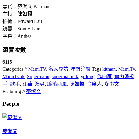
嘉賓：麥潔文 Kit man
主持：陳如楓
拍攝：Edward Lau
統籌：Sonny Lam
字幕：Anthea
瀏覽次數
6115
Categories //
MamiTV
,
名人專訪
,
星級追縱
Tags
kitman
,
MamiTv
,
MamiTvhk
,
Supermami
,
supermamihk
,
yufung
,
作曲家
,
實力派歌
手
,
歌手
,
江華
,
演員
,
簾捲西風
,
陳如楓
,
音樂人
,
麥潔文
Featuring //
麥潔文
People
麥潔文