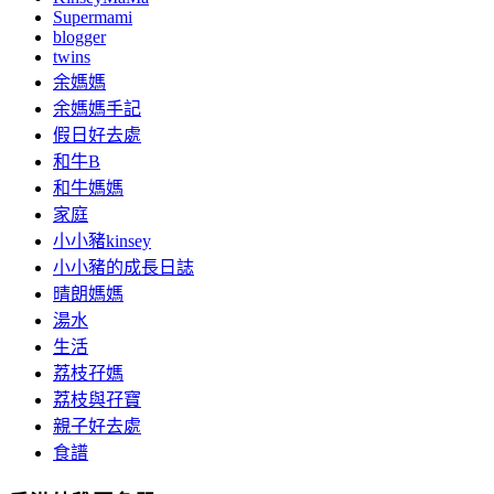
Supermami
blogger
twins
余媽媽
余媽媽手記
假日好去處
和牛B
和牛媽媽
家庭
小小豬kinsey
小小豬的成長日誌
晴朗媽媽
湯水
生活
荔枝孖媽
荔枝與孖寶
親子好去處
食譜