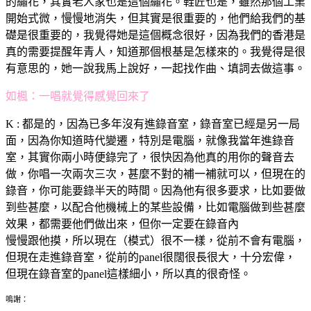
的繡花，其實老人家也是這個繡花。鞋匠也是，雖然那個工業
開始式微，慢慢地消失，但其實是很重要的，他們給我們的基
礎是很重要的，我覺得她是這個概念很好，因為我們的香港是
真的需要提醒年青人，知道那個根基是怎樣來的。我覺得是很
有意思的，她一說我馬上說好，一起找作曲、填詞去做這事。
如楓：
一唱就覺得感覺回來了
K : 都是的，因為已多年沒有進錄音室，錄音室已經是另一局
面，因為你知道時代變遷，特別是電腦，就像我當年進錄音
室，其實你兩小時便錄完了，很快因為他真的用你的聲音去
做，你唱一次兩次三次，甚麼不對的補一補就可以，但現在的
錄音，你可能要錄半天的時間。因為他有很多要求，比如要做
到些甚麼，以配合他機械上的某些設備，比如電腦做到些甚麼
效果，都需要他們做出來，但你一定要在錄音內
慢慢跟他摸，所以現在（模式）很不一樣，從前不會有電腦，
但現在走進錄音室，從前的panel很闊很長很大，十分宏偉，
但現在錄音室的panel這樣細小，所以真的很奇怪。
嗚謝：