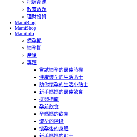
把握命運
教育放題
理財投資
MamiBlog
MamiShop
MamiInfo
備孕期
懷孕期
產後
專題
嘗試懷孕的最佳時機
健康懷孕的生活貼士
助你懷孕的生活小貼士
新手媽媽的最佳飲食
排卵指南
孕前飲食
孕媽媽的飲食
懷孕的階段
懷孕後的身體
新手媽媽的貼士