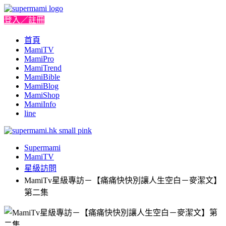
登入／註冊
首頁
MamiTV
MamiPro
MamiTrend
MamiBible
MamiBlog
MamiShop
MamiInfo
line
Supermami
MamiTV
星級訪問
MamiTv星級專訪－【痛痛快快別讓人生空白－麥潔文】
第二集