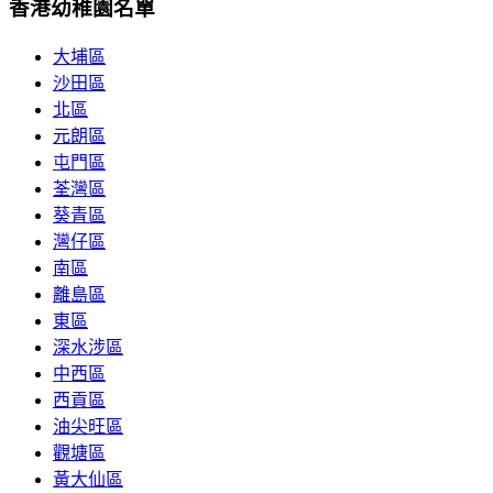
香港幼稚園名單
大埔區
沙田區
北區
元朗區
屯門區
荃灣區
葵青區
灣仔區
南區
離島區
東區
深水涉區
中西區
西貢區
油尖旺區
觀塘區
黃大仙區