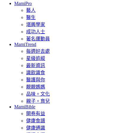
MamiPro
藝人
醫生
堪輿學家
成功人士
著名運動員
MamiTrend
每週好去處
星級追縱
最新資訊
識飲識食
醫護與你
靚靚媽媽
品味。文化
親子。育兒
MamiBible
開卷有益
健康食譜
健康通識