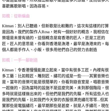
不是這麼容易，所以推出新歌不是這麼多人想做，反而很多人
喜歡舊歌新唱，因為容易。
如楓：
從新編曲
Kitman：
別人已聽過，但新歌是比較難的，這次有這樣的打算
是因為，我們的製作人Rosa，她有一個好好的概念，我相信在
樂壇是未曾有過的，這個概念是寫香港的匠人，匠是工匠的
匠，匠人的意思是，你看到香港是漁港，最早是漁港來的。每
個人都是手作人、小販，很多用他們自己的勞力去創造
如楓：
一手一腳創造
Kitman：
令香港慢慢能建立起來，當中有很多工匠，內裡有很
多工藝：比如鞋匠、雕刻匠、繡花的或是一些⋯⋯其實音樂也
是。當年的音樂可能是很簡單的，你看到錄音室是，唱歌音樂
一起做的，因為當時的設施不是這麼完美，未到那個階段，很
多時就是這樣做出來的。但他們是我們的先驅，所有這些人也
是我們的先驅，比如我們今天穿的衣服很漂亮繡花等等...但其
實那些是電腦繡花，最早期那些是甚麼，就是人手繡花，現在