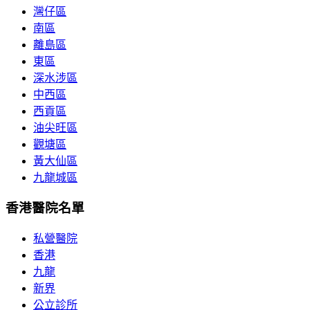
灣仔區
南區
離島區
東區
深水涉區
中西區
西貢區
油尖旺區
觀塘區
黃大仙區
九龍城區
香港醫院名單
私營醫院
香港
九龍
新界
公立診所