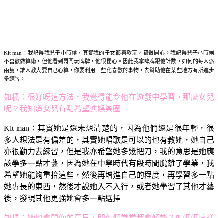
Kit man：
我記得我兒子小時候，其實我的子女都喜歡玩，都很開心。我記得兒子小時候
不喜歡做算術，但他看到哥哥玩啤牌，他很開心。因此我拿啤牌跟他計數，如何的每人派
兩隻，誰人教大要自己心算，你要利用一些他喜歡的事物，去幫助他在某些地方有所進步
多練習。
如楓：
很好呀這方法，我覺得能令他在遊戲中學習，那麼女兒
呢？我知道女兒有點希望進娛樂圈
Kit man：
其實她是還未想清楚的，因為他們還是很年輕，很
多人想法是有偏差的，其實她唱歌是可以的也有教她，她自己
亦很勤力去練習，但是我亦希望她多幾把刀，我的意思是她應
該學多一點才藝，因為她在中學時代有段時間脫離了學業，我
希望她能夠重拾這些，然後再增進自己的程度，再學習多一點
她專長的東西，然後才說她入不入行，或者她學習了其他才藝
後，發現其他更強她會多一點選擇
如楓：
她也會問你的意見，即你們常常都會傾談？如媽媽這樣