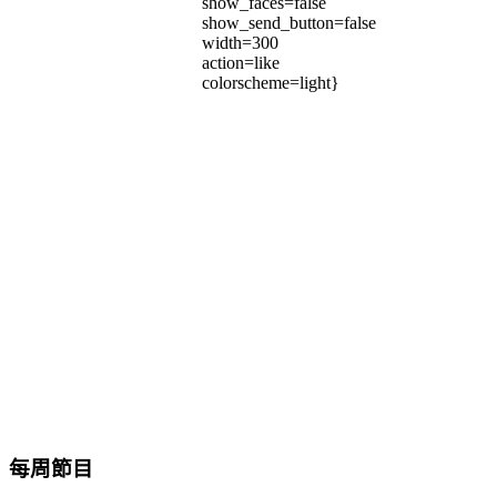
show_faces=false
show_send_button=false
width=300
action=like
colorscheme=light}
每周節目