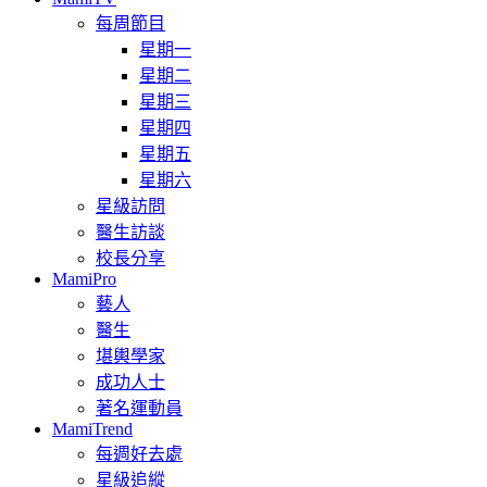
每周節目
星期一
星期二
星期三
星期四
星期五
星期六
星級訪問
醫生訪談
校長分享
MamiPro
藝人
醫生
堪輿學家
成功人士
著名運動員
MamiTrend
每週好去處
星級追縱