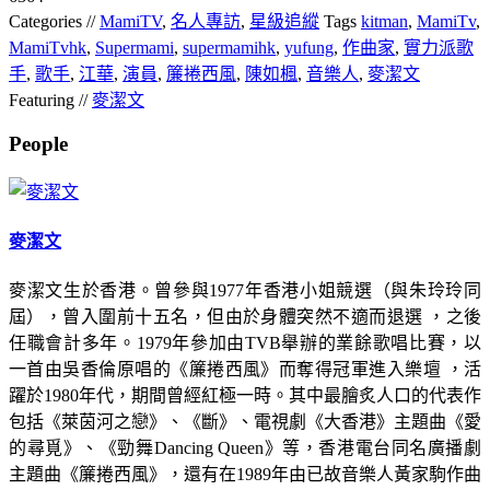
Categories //
MamiTV
,
名人專訪
,
星級追縱
Tags
kitman
,
MamiTv
,
MamiTvhk
,
Supermami
,
supermamihk
,
yufung
,
作曲家
,
實力派歌
手
,
歌手
,
江華
,
演員
,
簾捲西風
,
陳如楓
,
音樂人
,
麥潔文
Featuring //
麥潔文
People
麥潔文
麥潔文生於香港。曾參與1977年香港小姐競選（與朱玲玲同
屆），曾入圍前十五名，但由於身體突然不適而退選 ，之後
任職會計多年。1979年參加由TVB舉辦的業餘歌唱比賽，以
一首由吳香倫原唱的《簾捲西風》而奪得冠軍進入樂壇 ，活
躍於1980年代，期間曾經紅極一時。其中最膾炙人口的代表作
包括《萊茵河之戀》、《斷》、電視劇《大香港》主題曲《愛
的尋覓》、《勁舞Dancing Queen》等，香港電台同名廣播劇
主題曲《簾捲西風》，還有在1989年由已故音樂人黃家駒作曲