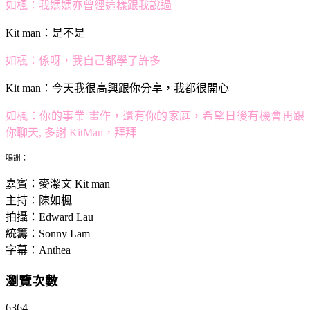
如楓：
我媽媽亦曾經這樣跟我說過
Kit man：
是不是
如楓：
係呀，我自己都學了許多
Kit man：
今天我很高興跟你分享，我都很開心
如楓：
你的事業 畫作，還有你的家庭，希望日後有機會再跟
你聊天, 多謝 KitMan，拜拜
嗚謝：
嘉賓：麥潔文 Kit man
主持：陳如楓
拍攝：Edward Lau
統籌：Sonny Lam
字幕：Anthea
瀏覽次數
6364