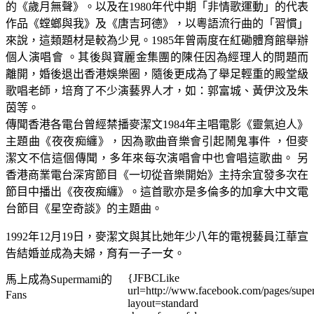
的《歲月無聲》。以及在1980年代中期「非情歌運動」的代表
作品《螳螂與我》及《唐吉珂德》，以粵語流行曲的「習慣」
來說，這類題材是較為少見。1985年曾兩度在紅磡體育館舉辦
個人演唱會 。其後與寶麗金集團的陳任因為經理人的問題而
離開，婚後退出香港娛樂圈，隨後更成為了舉足輕重的殿堂級
歌唱老師，培育了不少演藝界人才，如：郭富城、黃伊汶及朱
茵等。
傳聞香港各電台曾經禁播麥潔文1984年主唱電影《靈氣迫人》
主題曲《夜夜痴纏》，因為歌曲音樂會引起鬧鬼事件 ，但麥
潔文不信這個傳聞，多年來每次演唱會中也會唱這歌曲。 另
香港商業電台深宵節目《一切從音樂開始》主持余宜發多次在
節目中播出《夜夜痴纏》。這首歌亦是多倫多的加拿大中文電
台節目《星空奇談》的主題曲。
1992年12月19日，麥潔文與其比她年少八年的電視藝員江華宣
告結婚並成為夫婦，育有一子一女。
{JFBCLike
馬上成為Supermami的
url=http://www.facebook.com/pages/su
Fans
layout=standard