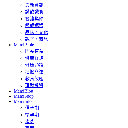
最新資訊
識飲識食
醫護與你
靚靚媽媽
品味。文化
親子。育兒
MamiBible
開卷有益
健康食譜
健康通識
把握命運
教育放題
理財投資
MamiBlog
MamiShop
MamiInfo
備孕期
懷孕期
產後