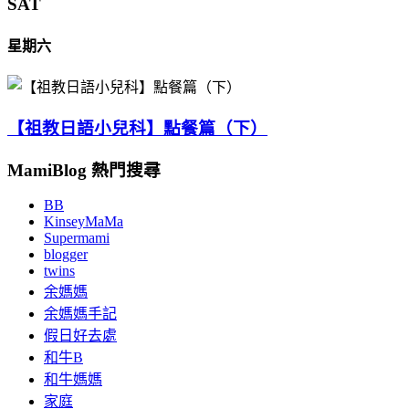
SAT
星期六
【祖教日語小兒科】點餐篇（下）
MamiBlog 熱門搜尋
BB
KinseyMaMa
Supermami
blogger
twins
余媽媽
余媽媽手記
假日好去處
和牛B
和牛媽媽
家庭