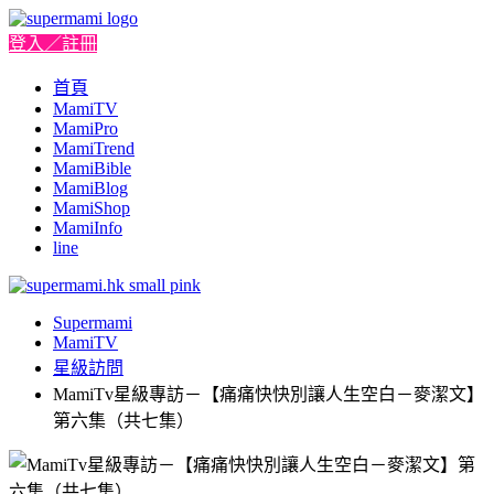
登入／註冊
首頁
MamiTV
MamiPro
MamiTrend
MamiBible
MamiBlog
MamiShop
MamiInfo
line
Supermami
MamiTV
星級訪問
MamiTv星級專訪－【痛痛快快別讓人生空白－麥潔文】
第六集（共七集）