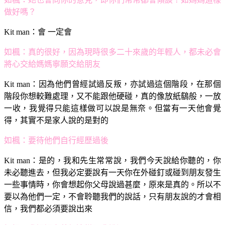
做好嗎？
Kit man：
會 一定會
如楓：
真的很好，因為現時很多二十來歲的年輕人，都未必會
將心交給媽媽寧願交給朋友
Kit man：
因為他們曾經試過反叛，亦試過這個階段，在那個
階段你想較難處理，又不能跟他硬碰，真的像放紙鷂般，一放
一收，我覺得只能這樣做可以說是無奈。但當有一天他會覺
得，其實不是家人說的是對的
如楓：
要待他們自行經歷過後
Kit man：
是的，我和先生常常說，我們今天說給你聽的，你
未必聽進去，但我必定要說有一天你在外碰釘或碰到朋友發生
一些事情時，你會想起你父母說過甚麼，原來是真的。所以不
要以為他們一定，不會聆聽我們的說話，只有朋友說的才會相
信，我們都必須要說出來