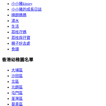
小小豬kinsey
小小豬的成長日誌
晴朗媽媽
湯水
生活
荔枝孖媽
荔枝與孖寶
親子好去處
食譜
香港幼稚園名單
大埔區
沙田區
北區
元朗區
屯門區
荃灣區
葵青區