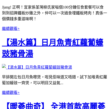
Jjang! 正啊！宜家係荃灣柳氏家嗌個100分鐘任食套餐可以食
到到招牌鐵板炒雞之外，仲可以一次過食埋鐵板烤肉！真係一
個價錢多重滋味啊！
繼續觀看+
【湯水篇】日月魚青紅蘿蔔蠔
豉豬骨湯
早排開左包日月魚嚟煲，咁見佢味道又唔錯，試下加堆青紅蘿
蔔加蠔豉一齊煲，可以明目又益氣...
繼續觀看+
【暖蔘曲奇】 全港首款高麗蔘