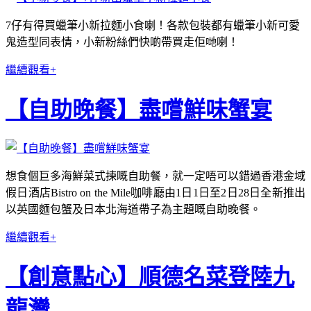
7仔有得買蠟筆小新拉麵小食喇！各款包裝都有蠟筆小新可愛
鬼造型同表情，小新粉絲們快啲帶買走佢哋喇！
繼續觀看+
【自助晚餐】盡嚐鮮味蟹宴
想食個巨多海鮮菜式揀嘅自助餐，就一定唔可以錯過香港金域
假日酒店Bistro on the Mile咖啡廳由1日1日至2日28日全新推出
以英國麵包蟹及日本北海道帶子為主題嘅自助晚餐。
繼續觀看+
【創意點心】順德名菜登陸九
龍灣