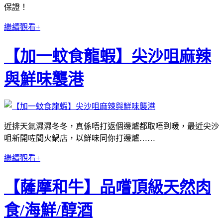
保證！
繼續觀看+
【加一蚊食龍蝦】尖沙咀麻辣
與鮮味襲港
近排天氣濕濕冬冬，真係唔打返個邊爐都取唔到暖，最近尖沙
咀新開咗間火鍋店，以鮮味同你打邊爐……
繼續觀看+
【薩摩和牛】品嚐頂級天然肉
食/海鮮/醇酒