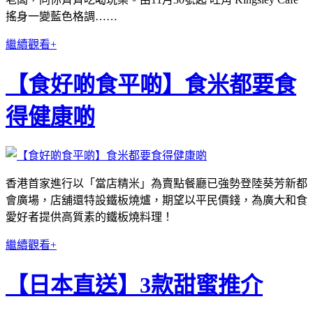
搖身一變藍色格調……
繼續觀看+
【食好啲食平啲】食米都要食
得健康啲
香港首家進行以「當店精米」為賣點餐廳已強勢登陸葵芳新都
會廣場，店舖還特設鐵板燒爐，期望以平民價錢，為廣大和食
愛好者提供高質素的鐵板燒料理！
繼續觀看+
【日本直送】3款甜蜜推介