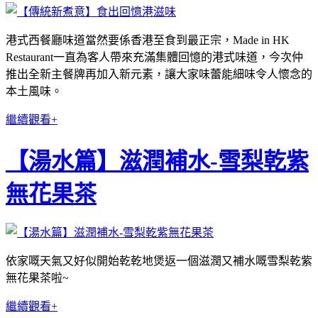
港式西餐廳味道當然要係香港至食到最正宗，Made in HK
Restaurant一直為客人帶來充滿集體回憶的港式味道，今次仲
推出全新主餐牌再加入新元素，讓大家味蕾能細味令人懷念的
本土風味。
繼續觀看+
【湯水篇】滋潤補水-雪梨乾紫
無花果茶
依家嘅天氣又好似開始乾乾地煲返
一個
滋潤又補水嘅雪梨乾紫
無花果茶啦~
繼續觀看+