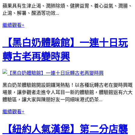
蘋果具有生津止渴、潤肺除煩、健脾益胃、養心益氣、潤腸、
止瀉、解暑、醒酒等功效...
繼續觀看+
【黑白奶體驗館】一連十日玩
轉古老再變時興
黑白奶茶體驗館開設銅鑼灣熱點！以各種玩轉古老在變時興嘅
場景，讓參觀者走進令人耳目一新的體驗館，體驗館返有六大
體驗區，讓大家與陳朋好友一同細味港式奶茶...
繼續觀看+
【紐約人氣漢堡】第二分店襲