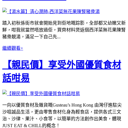
踏入初秋係街市就會開始見到佢地嘅踪影
，全部都又幼嫩又新
鮮
，咁我就當然唔放過佢
，買齊材料煲返個
西洋菜無花果陳腎
豬骨靚湯
，滿足一下自己先...
繼續觀看+
【親民價】享受外國優質食材
話咁易
一向以優質食材及雜貨嘅Gusteau’s Hong Kong 由灣仔進駐尖
沙咀誠品生活，更由零售食材化身為輕食店，提供各式三文
治、沙律、果汁、小食等，以簡單的方法創作出美食，體現
JUST EAT & CHILL的概念！