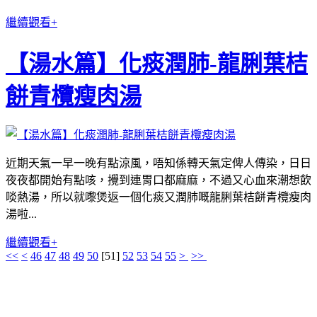
繼續觀看+
【湯水篇】化痰潤肺-龍脷葉桔
餅青欖瘦肉湯
近期天氣一早一晚有點涼風，
唔知係轉天氣定俾人傳染
，
日日
夜夜都開始有點咳
，攪到連胃口都麻麻
，不過又心血來潮想飲
啖熱湯
，所以就嚟煲返一個
化痰又潤肺
嘅
龍脷葉桔餅青欖瘦肉
湯
啦...
繼續觀看+
<<
<
46
47
48
49
50
[
51
]
52
53
54
55
>
>>