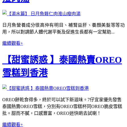
日月魚營養成分很高仲有明目、補腎益肝、養顏美髮等等功
用，所以對調節人體代謝平衡及促進生長都有一定幫助...
繼續觀看+
【甜蜜誘惑 】泰國熱賣OREO
雪糕到香港
OREO餅乾食得多，終於可以試下新滋味。7仔宜家優先發售
泰國熱賣OREO雪糕，分別有OREO雪糕杯同OREO脆皮雪糕
批。甜而不膩，口感豐富，OREO迷快啲去試喇！
繼續觀看+