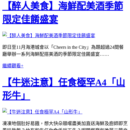
【醉人美食】海鮮配美酒季節
限定佳餚盛宴
即日至11月海港城會以「Cheers in the City」為題超過24間餐
廳舉辦一系列海鮮配搭美酒的季節限定佳餚盛宴……
繼續觀看+
【牛迷注意】任食極罕A4「山
形牛」
凍凍地個肚好易餓，想大快朵頤嚐盡美加直送海鮮及廚師即烹