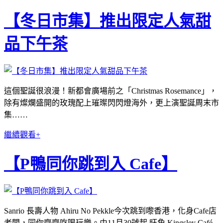
【冬日市集】推出限定人氣甜
品下午茶
這個聖誕很浪漫！新都會廣場前之「Christmas Rosemance」，
除有燦爛盛開的玫瑰配上璀璨閃閃燈海外，更上演聖誕周末市
集……
繼續觀看+
【P鴨同你跳到入 Cafe】
Sanrio 長壽人物 Ahiru No Pekkle今次跳到嚟香港，化身Cafe店
老闆，同你齊齊吃喝玩樂。由11月30號起 旺角 Kingsley Café