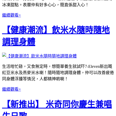
冰凍甜點。表層仲有好多心心，簡直係甜入心！
繼續觀看+
【健康潮流】飲米水隨時隨地
調理身體
生活咁忙碌，又食無定時，想簡單養生就試吓7-Eleven新出嘅
紅豆米水及燕麥米水喇！隨時隨地調理身體，仲可以改善疲倦
同身體浮腫等情況，人都精神啲喇！
繼續觀看+
【新推出】 米奇同你慶生兼唱