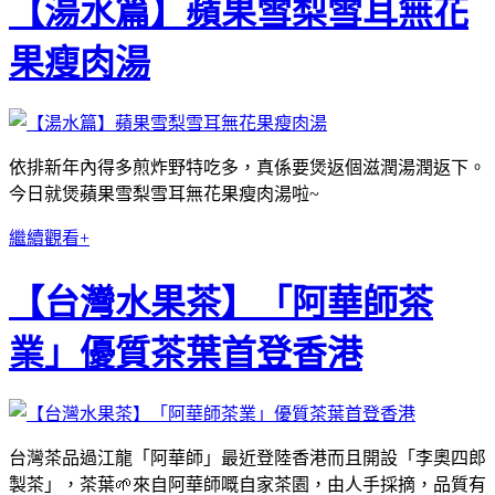
【湯水篇】蘋果雪梨雪耳無花
果瘦肉湯
依排新年內得多煎炸野特吃多，真係要
煲返個
滋潤湯
潤返下
。
今日就
煲
蘋果雪梨雪耳無花果瘦肉湯啦~
繼續觀看+
【台灣水果茶】「阿華師茶
業」優質茶葉首登香港
台灣茶品過江龍「阿華師」最近登陸香港而且開設「李奧四郎
製茶」，茶葉🌱來自阿華師嘅自家茶園，由人手採摘，品質有