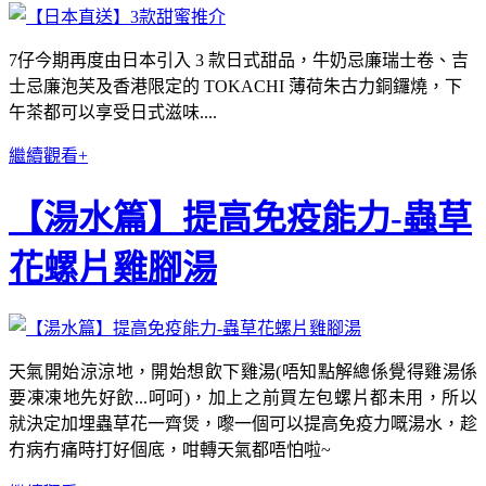
7仔今期再度由日本引入 3 款日式甜品，牛奶忌廉瑞士卷、吉
士忌廉泡芙及香港限定的 TOKACHI 薄荷朱古力銅鑼燒，下
午茶都可以享受日式滋味....
繼續觀看+
【湯水篇】提高免疫能力-蟲草
花螺片雞腳湯
天氣開始涼涼地，開始想飲下雞湯(唔知點解總係覺得雞湯係
要凍凍地先好飲...呵呵)，加上之前買左包螺片都未用，所以
就決定加埋蟲草花一齊煲，嚟一個可以提高免疫力嘅湯水，趁
冇病冇痛時打好個底，咁轉天氣都唔怕啦~