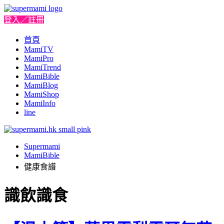
登入／註冊
首頁
MamiTV
MamiPro
MamiTrend
MamiBible
MamiBlog
MamiShop
MamiInfo
line
Supermami
MamiBible
健康食譜
識飲識食