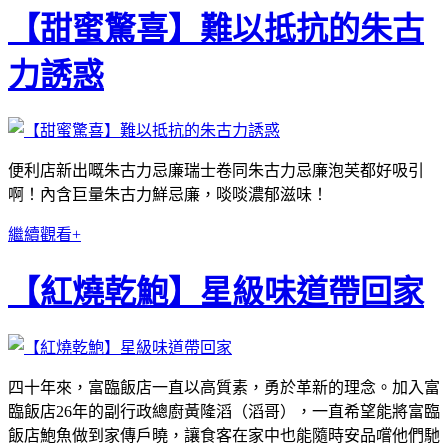
【甜蜜驚喜】難以抵抗的朱古
力誘惑
便利店新出嘅朱古力忌廉瑞士卷同朱古力忌廉泡芙都好吸引
啊！內含巨量朱古力鮮忌廉，啖啖濃郁滋味！
繼續觀看+
【紅燒乾鮑】星級味道帶回家
四十年來，富臨飯店一直以高質素，勇於革新的理念。加入富
臨飯店26年的副行政總廚黃隆滔（滔哥），一直希望能將富臨
飯店鮑魚做到家傳戶曉，讓食客在家中也能隨時安品嚐他們馳