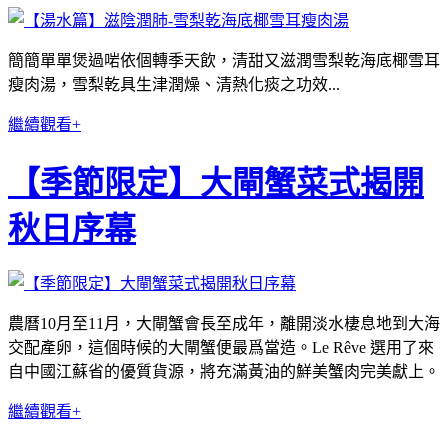
簡簡單單煲過啱依個轉季天
飲
，
清甜又滋潤
雪梨乾海底椰雪耳
瘦肉湯，雪梨乾具生津潤燥、清熱化痰之功效...
繼續觀看+
【季節限定】大閘蟹菜式揭開
秋日序幕
農曆10月至11月，大閘蟹會長至成年，離開淡水棲息地到大海
交配產卵，這個時候的大閘蟹便最爲當造。Le Rêve 選用了來
自中國江蘇省的優質貨源，將充滿黃油的鮮美蟹肉完美獻上。
繼續觀看+