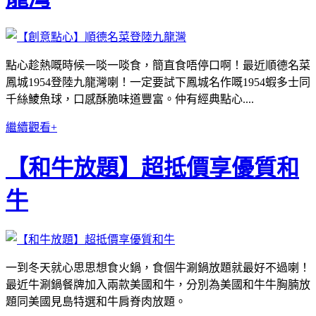
點心趁熱嘅時候一啖一啖食，簡直食唔停口啊！最近順德名菜
鳳城1954登陸九龍灣喇！一定要試下鳳城名作嘅1954蝦多士同
千絲鯪魚球，口感酥脆味道豐富。仲有經典點心....
繼續觀看+
【和牛放題】超抵價享優質和
牛
一到冬天就心思思想食火鍋，食個牛涮鍋放題就最好不過喇！
最近牛涮鍋餐牌加入兩款美國和牛，分別為美國和牛牛胸腩放
題同美國見島特選和牛肩脊肉放題。