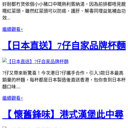
好耐都冇煲依個小小豬口中嘅熱利賓納湯，因為前排都唔見靚
嘅紅菜頭，雖然紅菜頭可以防癌、護肝、解毒同埋益氣補血功
效...
繼續觀看+
【日本直送】7仔自家品牌杯麵
7仔又帶來新驚喜！
今次港日7仔
攜手合作，引入3款
日本最高
銷量的杯麵，每杯
都是日本製造後直送香港，包你食到日本杯
麵口味....
繼續觀看+
【 懷舊鋒味】港式漢堡此中尋