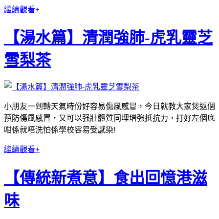
繼續觀看+
【湯水篇】清潤強肺-虎乳靈芝
雪梨茶
小朋友一到轉天氣時份好容易傷風感冒，今日就教大家煲返個
預防傷風感冒，又可以强壯體質同埋增強抵抗力，打好左個底
咁係就唔洗怕係學校容易受感染!
繼續觀看+
【傳統新煮意】食出回憶港滋
味