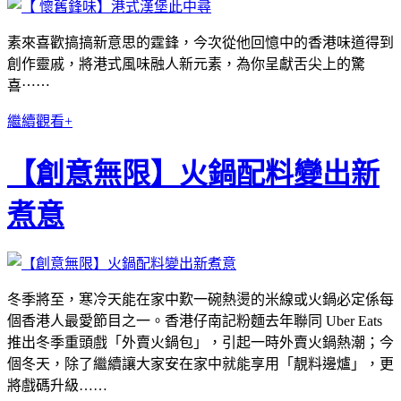
素來喜歡搞搞新意思的霆鋒，今次從他回憶中的香港味道得到
創作靈戚，將港式風味融人新元素，為你呈獻舌尖上的驚
喜⋯⋯
繼續觀看+
【創意無限】火鍋配料變出新
煮意
冬季將至，寒冷天能在家中歎一碗熱燙的米線或火鍋必定係每
個香港人最愛節目之一。香港仔南記粉麵去年聯同 Uber Eats
推出冬季重頭戲「外賣火鍋包」，引起一時外賣火鍋熱潮；今
個冬天，除了繼續讓大家安在家中就能享用「靚料邊爐」，更
將戲碼升級……