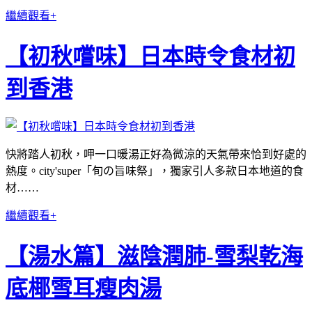
繼續觀看+
【初秋嚐味】日本時令食材初
到香港
快將踏人初秋，呷一口暖湯正好為微涼的天氣帶來恰到好處的
熱度。city'super「旬の旨味祭」，獨家引人多款日本地道的食
材……
繼續觀看+
【湯水篇】滋陰潤肺-雪梨乾海
底椰雪耳瘦肉湯