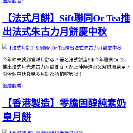
繼續觀看+
【法式月餅】Sift聯同Or Tea推
出法式朱古力月餅慶中秋
今年仲未諗到食咩月餅🥮？著名法式餅店Sift今年聯同Or Tea
推出法式月光朱古力月餅🍫🥮，配上陣陣清香又解膩嘅茶🍵，
咁今個中秋食幾多月餅都唔怕啦🥰😋！
繼續觀看+
【香港製造】零膽固醇純素奶
皇月餅