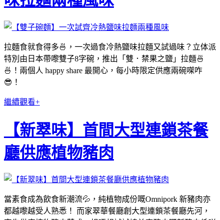
味拉麵兩種風味
拉麵食就食得多🍜，一次過食冷熱鹽味拉麵又試過味？立体派
特別由日本帶嚟雙子8字碗，推出「雙．禁果之鹽」拉麵🍜
🍜！兩個人 happy share 最開心，每小時限定供應兩碗㗎咋
😎！
繼續觀看+
【新翠味】首間大型連鎖茶餐
廳供應植物豬肉
當素食成為飲食新潮流💦，純植物成份嘅Omnipork 新豬肉亦
都越嚟越受人熟悉！ 而家翠華餐廳創大型連鎖茶餐廳先河，