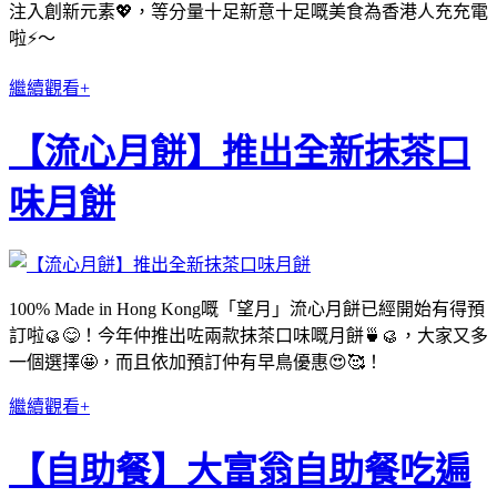
注入創新元素💖，等分量十足新意十足嘅美食為香港人充充電
啦⚡️～
繼續觀看+
【流心月餅】推出全新抹茶口
味月餅
100% Made in Hong Kong嘅「望月」流心月餅已經開始有得預
訂啦🥮😋！今年仲推出咗兩款抹茶口味嘅月餅🍵🥮，大家又多
一個選擇🤩，而且依加預訂仲有早鳥優惠😍🥰！
繼續觀看+
【自助餐】大富翁自助餐吃遍