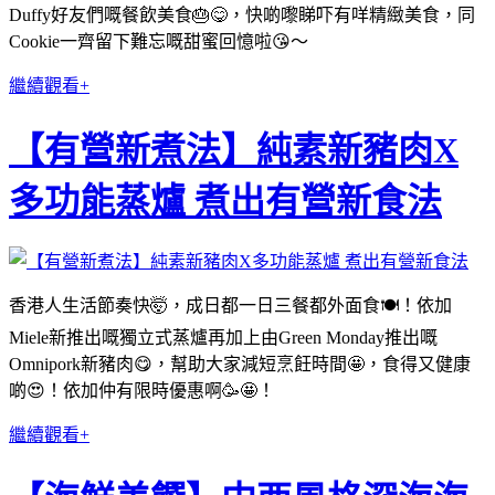
Duffy好友們嘅餐飲美食🎂😋，快啲嚟睇吓有咩精緻美食，同
Cookie一齊留下難忘嘅甜蜜回憶啦😘～
繼續觀看+
【有營新煮法】純素新豬肉X
多功能蒸爐 煮出有營新食法
香港人生活節奏快🤯，成日都一日三餐都外面食🍽！依加
Miele新推出嘅獨立式蒸爐再加上由Green Monday推出嘅
Omnipork新豬肉😋，幫助大家減短烹飪時間🤩，食得又健康
啲😍！依加仲有限時優惠啊🥳🤩！
繼續觀看+