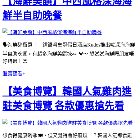
【海鮮美饌】中西風格深海海
鮮半自助晚餐
🗣海鮮迷留意！！銅鑼灣皇冠假日酒店Kudos推出咗深海海鮮
半自助晚餐，有超多海鮮美饌揀🦐 🦀～ 想試試海鮮嘅朋友唔
好錯過！😍
繼續觀看+
【美食博覽】韓國人氣雞肉進
駐美食博覽 各款優惠搶先看
想食得健康啲😀🍽，但又覺得會好麻煩！？韓國人氣即食雞