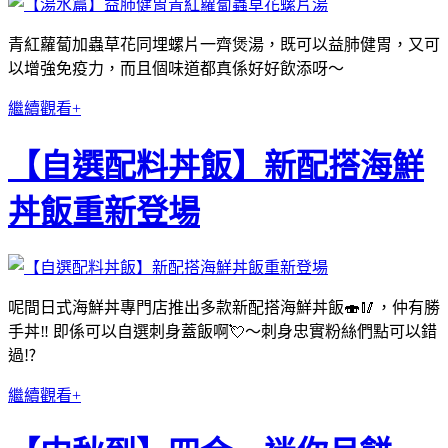
青紅蘿蔔加蟲草花同埋螺片一齊煲湯，既可以益肺健胃，又可
以增強免疫力，而且個味道都真係好好飲添呀～
繼續觀看+
【自選配料丼飯】新配搭海鮮
丼飯重新登場
呢間日式海鮮丼專門店推出多款新配搭海鮮丼飯🍣🥢，仲有勝
手丼‼️ 即係可以自選刺身蓋飯啊💘～刺身忠實粉絲們點可以錯
過⁉️
繼續觀看+