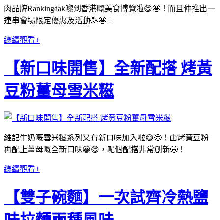
肉品牌Rankingdak嚟到香港嘅美食博覽啦😋🤩！而且仲推出一
連串會場限定優惠及活動🥳🤩！
繼續觀看+
【新口味開售】全新配搭 烤黃
豆粉薑母雪米糍
維記牛奶嘅雪米糍系列又有新口味加入啦😋🤩！由烤黃豆粉
再配上薑母嘅全新口味😀😋，呢個配搭非常創新🤩！
繼續觀看+
【雙子碗麵】一次試齊冷熱鹽