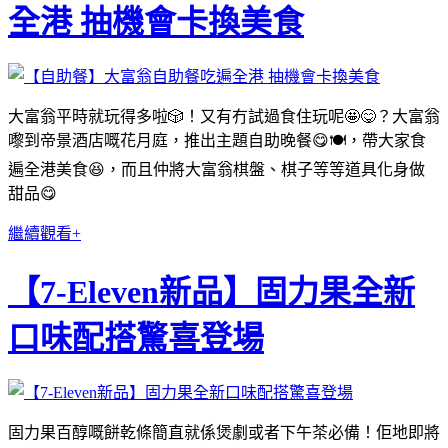
全港 抽機會卡換美食
大富翁平時就玩得多啦🎲！又有冇試過食住玩呢🤩😋？大富翁
嚟到帝景酒店嘅花月庭，推出主題自助晚餐😋🍽，帶大家食
遍全港美食😆，而且仲將大富翁棋盤、棋子等等道具化身做
甜品😋
繼續觀看+
【7-Eleven新品】固力果全新
口味配搭驚喜登場
固力果百醇嘅餅乾條簡直就係煲劇或者下午茶必備！佢地即將