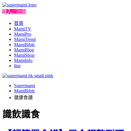
登入／註冊
首頁
MamiTV
MamiPro
MamiTrend
MamiBible
MamiBlog
MamiShop
MamiInfo
line
Supermami
MamiBible
健康食譜
識飲識食