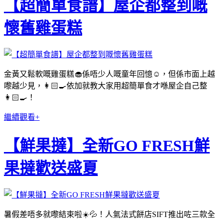
【超簡單食譜】屋企都整到嘅
懷舊雞蛋糕
金黃又鬆軟嘅雞蛋糕🧁係唔少人嘅童年回憶☺️，但係市面上越
嚟越少見，👩🏻‍🍳依加就教大家用超簡單食才喺屋企自己整
👩🏻‍🍳！
繼續觀看+
【鮮果撻】全新GO FRESH鮮
果撻歡送盛夏
暑假差唔多就嚟結束啦☀️💦！人氣法式餅店SIFT推出咗三款全