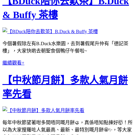
【BDuck陪你去歎茶】B.Duck
& Buffy 茶樓
今個暑假除左有B.Duck水樂園，去到暑假尾升仲有「德記茶
樓」，大家快啲去朝聖食個鴨仔午餐啦~
繼續觀看+
【中秋節月餅】多款人氣月餅
率先看
每年中秋節望著咁多間唔同嘅月餅🥮，真係唔知點揀好🤯！所
以為大家搜羅咗人氣最高、最新、最特別嘅月餅🤩✨，等大家