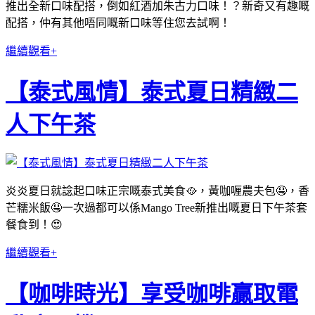
推出全新口味配搭，倒如紅酒加朱古力口味！？新奇又有趣嘅
配搭，仲有其他唔同嘅新口味等住您去試啊！
繼續觀看+
【泰式風情】泰式夏日精緻二
人下午茶
炎炎夏日就諗起口味正宗嘅泰式美食🥘，黃咖喱農夫包🤤，香
芒糯米飯🤤一次過都可以係Mango Tree新推出嘅夏日下午茶套
餐食到！😍
繼續觀看+
【咖啡時光】享受咖啡贏取電