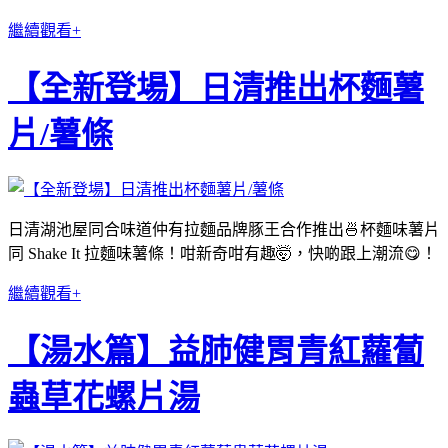
繼續觀看+
【全新登場】日清推出杯麵薯
片/薯條
日清湖池屋同合味道仲有拉麵品牌豚王合作推出🍜杯麵味薯片
同 Shake It 拉麵味薯條！咁新奇咁有趣🤯，快啲跟上潮流😋！
繼續觀看+
【湯水篇】益肺健胃青紅蘿蔔
蟲草花螺片湯