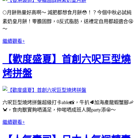
🌕月餅熱量好高啊～ 減肥都想食月餅😳！？今個中秋必試純
素奶皇月餅！零膽固醇，0反式脂肪，送禮定自用都超適合🤤
～
繼續觀看+
【歡度盛夏】首創六呎巨型燒
烤拼盤
六呎巨型燒烤拼盤超級打卡able📸，牛扒🥩加海產龍蝦蟹腳🦐
🦀，食肉獸實夠哂滿足，仲啱哂成班人開party添🤩～
繼續觀看+