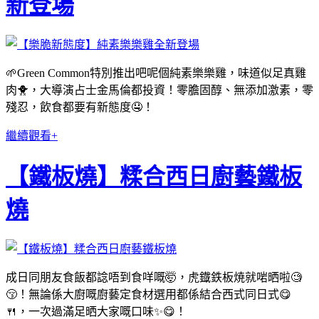
新登場
🌱Green Common特別推出吧呢個純素樂樂雞，味道似足真雞
肉🐥，大導演占士金馬倫都投資！零膽固醇、無添加激素，零
殘忍，飲食都要有新態度🤤！
繼續觀看+
【鐵板燒】糅合西日廚藝鐵板
燒
成日同朋友食飯都諗唔到食咩嘅🤯，虎鐡鉄板焼就啱晒啦🧐
😚！無論係大廚嘅廚藝定食材選用都係結合西式同日式😋
🍴，一次過滿足晒大家嘅口味✨😋！