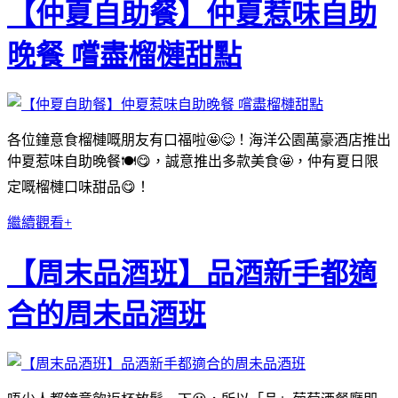
【仲夏自助餐】仲夏惹味自助
晚餐 嚐盡榴槤甜點
各位鐘意食榴槤嘅朋友有口福啦🤩😋！海洋公園萬豪酒店推出
仲夏惹味自助晚餐🍽😋，誠意推出多款美食🤩，仲有夏日限
定嘅榴槤口味甜品😋！
繼續觀看+
【周末品酒班】品酒新手都適
合的周未品酒班