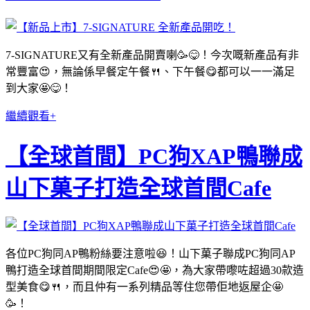
7-SIGNATURE又有全新產品開賣喇🥳😋！今次嘅新產品有非
常豐富😍，無論係早餐定午餐🍴、下午餐😋都可以一一滿足
到大家🤩😋！
繼續觀看+
【全球首間】PC狗XAP鴨聯成
山下菓⼦打造全球首間Cafe
各位PC狗同AP鴨粉絲要注意啦😆！山下菓⼦聯成PC狗同AP
鴨打造全球首間期間限定Cafe😍🤩，為大家帶嚟咗超過30款造
型美食😋🍴，而且仲有一系列精品等住您帶佢地返屋企🤩
🥳！