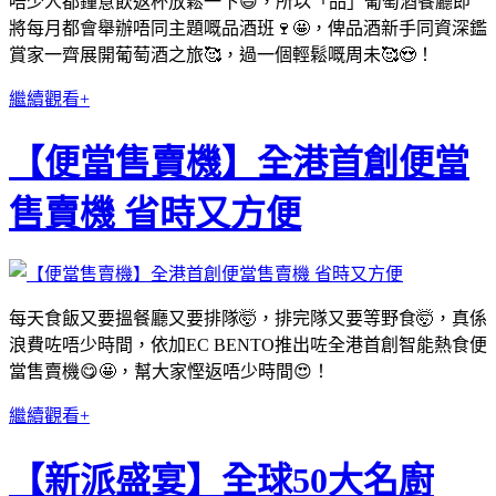
唔少人都鐘意飲返杯放鬆一下😃，所以「品」葡萄酒餐廳即
將每月都會舉辦唔同主題嘅品酒班🍷🤩，俾品酒新手同資深鑑
賞家一齊展開葡萄酒之旅🥰，過一個輕鬆嘅周未🥰😍！
繼續觀看+
【便當售賣機】全港首創便當
售賣機 省時又方便
每天食飯又要搵餐廳又要排隊🤯，排完隊又要等野食🤯，真係
浪費咗唔少時間，依加EC BENTO推出咗全港首創智能熱食便
當售賣機😋🤩，幫大家慳返唔少時間😍！
繼續觀看+
【新派盛宴】全球50大名廚