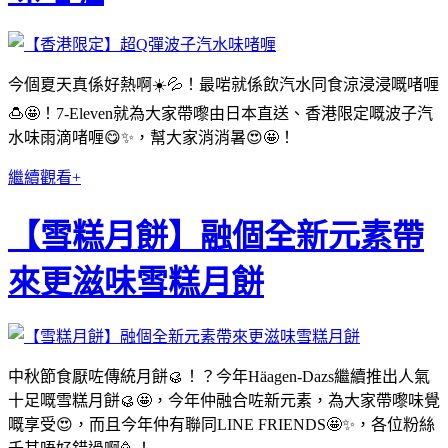
今個夏天真係好熱啊☀️💦！最啱就係飲汽水同食涼浸浸嘅啫喱
🍮🤩！7-Eleven就為大家帶嚟由日本直送、香港限定嘅波子汽
水味雨滴啫喱😋✨，幫大家消消暑😍🤩！
繼續觀看+
【雪糕月餅】融個全新元素帶
來更滋味雪糕月餅
中秋節食厭咗傳統月餅🥮！？今年Häagen-Dazs繼續推出人氣
十足嘅雪糕月餅🥮🤩，今年仲融合咗新元素，為大家帶嚟味覺
嘅享受😍，而且今年仲有聯同LINE FRIENDS🤩✨，各位粉絲