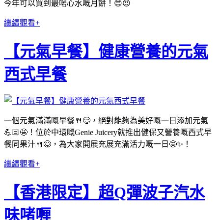
今年可以買到最啱心水嘅月餅！😍😍
繼續觀看+
【元氣早餐】健康營養的元氣
西式早餐
一個元氣滿滿嘅早餐🍴😋，絕對能夠為美好嘅一日添加元氣
💪🏻🤩！位於中環嘅Genie Juicery就推出健保又營養嘅西式早
餐同果汁🍴😋，為大家開展充展充滿活力嘅一日🤩✨！
繼續觀看+
【香港限定】超Q彈波子汽水
味啫喱