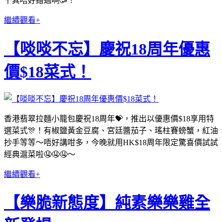
千其唔好錯過啊🥳！
繼續觀看+
【啖啖不忘】慶祝18周年優惠
價$18菜式！
香港翡翠拉麵小籠包慶祝18周年💝，推出以優惠價$18享用特
選菜式🎊！有椒鹽黃金豆腐、宮廷醬茄子、瑤柱賽螃蟹，紅油
抄手等等～唔好講咁多，今晚就用HK$18周年限定驚喜價試試
經典滬菜啦🤤🤤🤤～
繼續觀看+
【樂脆新態度】純素樂樂雞全