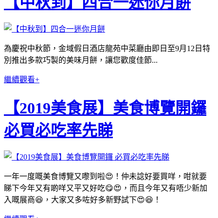
【中秋到】四合一迷你月餅
為慶祝中秋節，金域假日酒店龍苑中菜廳由即日至9月12日特
別推出多款巧製的美味月餅，讓您歡度佳節...
繼續觀看+
【2019美食展】美食博覽開鑼
必買必吃率先睇
一年一度嘅美食博覽又嚟到啦😍！仲未諗好要買咩，咁就要
睇下今年又有啲咩又平又好吃😋😍，而且今年又有唔少新加
入嘅展商😆，大家又多咗好多新野試下😍😆！