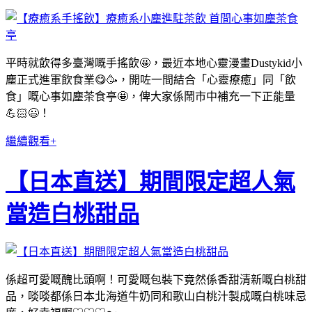
平時就飲得多臺灣嘅手搖飲🤩，最近本地心靈漫畫Dustykid小
塵正式進軍飲食業😋🥳，開咗一間結合「心靈療癒」同「飲
食」嘅心事如塵茶食亭🤩，俾大家係鬧市中補充一下正能量
💪🏻😃！
繼續觀看+
【日本直送】期間限定超人氣
當造白桃甜品
係超可愛嘅醜比頭啊！可愛嘅包裝下竟然係香甜清新嘅白桃甜
品，啖啖都係日本北海道牛奶同和歌山白桃汁製成嘅白桃味忌