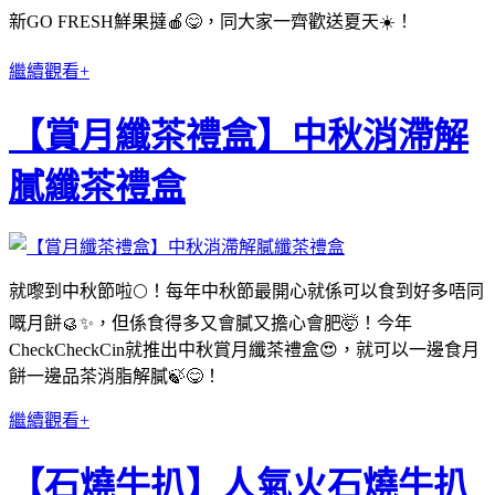
新GO FRESH鮮果撻🍎😋，同大家一齊歡送夏天☀️！
繼續觀看+
【賞月纖茶禮盒】中秋消滯解
膩纖茶禮盒
就嚟到中秋節啦🌕！每年中秋節最開心就係可以食到好多唔同
嘅月餅🥮✨，但係食得多又會膩又擔心會肥🤯！今年
CheckCheckCin就推出中秋賞月纖茶禮盒😍，就可以一邊食月
餅一邊品茶消脂解膩🍃😋！
繼續觀看+
【石燒牛扒】人氣火石燒牛扒