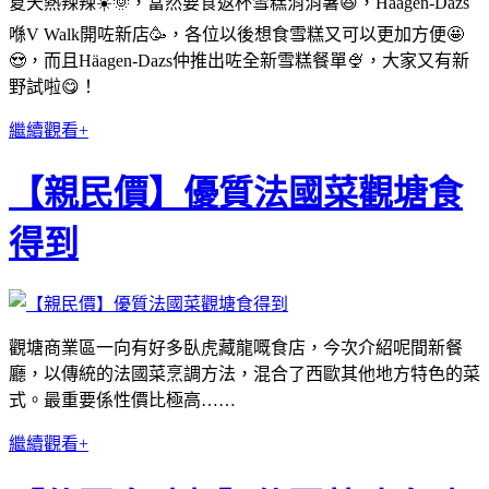
夏天熱辣辣☀️🌞，當然要食返杯雪糕消消暑😆，Häagen-Dazs
喺V Walk開咗新店🥳，各位以後想食雪糕又可以更加方便🤩
😍，而且Häagen-Dazs仲推出咗全新雪糕餐單🍨，大家又有新
野試啦😋！
繼續觀看+
【親民價】優質法國菜觀塘食
得到
觀塘商業區一向有好多臥虎藏龍嘅食店，今次介紹呢間新餐
廳，以傳統的法國菜烹調方法，混合了西歐其他地方特色的菜
式。最重要係性價比極高……
繼續觀看+