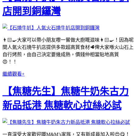
店開到銅鑼灣
👨🏻‍🍳大家可以帶小朋友嚟一嘗做大廚嘅滋味👩🏻‍🍳！因為呢
間人氣火石燒牛扒店提供多款超高質食材🥩俾大家喺火山石上
自行烤煎，由自己決定要幾成熱，價錢仲相當貼地高質
😍！！
繼續觀看+
【焦糖先生】焦糖牛奶朱古力
新品抵港 焦糖軟心拉絲必試
一直深受大家歡迎嘅M&M’s家族，又有新成員加入啦😍😋！