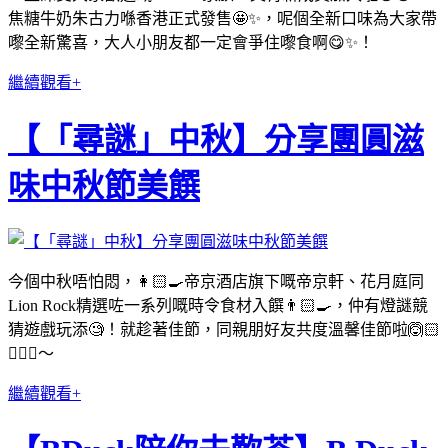
焦糖牛奶朱古力喺香港正式發售🤩✨，呢個全新口味為大家帶
嚟全新驚喜，大人小朋友都一定會爭住嚟食啊😋✨！
繼續觀看+
【「尋謎」中秋】分享團圓滋
味中秋節美饌
今個中秋唔怕悶，👩🏻‍🍳帝京酒店旗下嘅帝京軒、花月庭同
Lion Rock精選咗一系列嘅時令食材入饌👨🏻‍🍳，仲有燈謎競
猜遊戲玩添🧐！就趁著佳節，同親朋好友共度溫馨佳節啦🙆🏻
🙆🏻‍♂️～
繼續觀看+