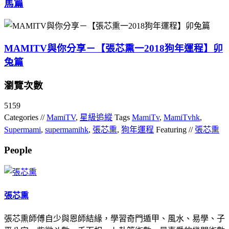
馬篇
MAMITV與你分享－【張芯熏一2018狗年運程】卯
兔篇
瀏覽次數
5159
Categories //
MamiTV
,
星級追縱
Tags
MamiTv
,
MamiTvhk
,
Supermami
,
supermamihk
,
張芯熏
,
狗年運程
Featuring //
張芯熏
People
張芯熏
張芯熏師傅自少與恩師結緣，學習奇門遁甲、風水、易學、子