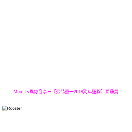
MamiTv與你分享－【張芯熏一2018狗年運程】酉雞篇