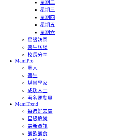
星期二
星期三
星期四
星期五
星期六
星級訪問
醫生訪談
校長分享
MamiPro
藝人
醫生
堪輿學家
成功人士
著名運動員
MamiTrend
每週好去處
星級追縱
最新資訊
識飲識食