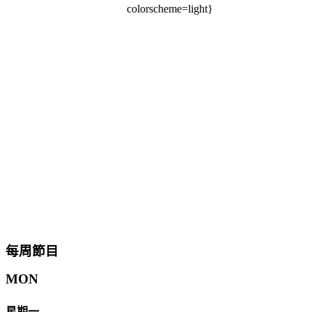
colorscheme=light}
每周節目
MON
星期一