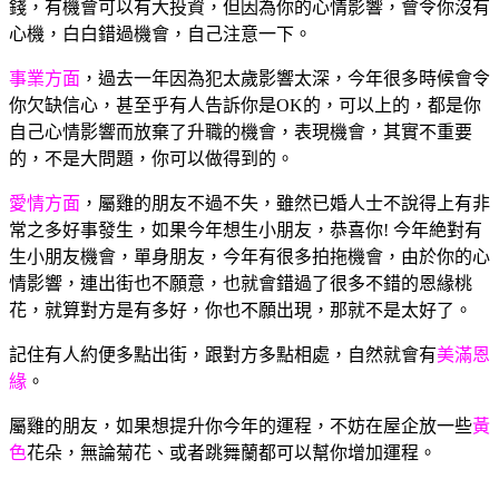
錢，有機會可以有大投資，但因為你的心情影響，會令你沒有
心機，白白錯過機會，自己注意一下。
事業方面
，過去一年因為犯太歲影響太深，今年很多時候會令
你欠缺信心，甚至乎有人告訴你是OK的，可以上的，都是你
自己心情影響而放棄了升職的機會，表現機會，其實不重要
的，不是大問題，你可以做得到的。
愛情方面
，屬雞的朋友不過不失，雖然已婚人士不說得上有非
常之多好事發生，如果今年想生小朋友，恭喜你! 今年絶對有
生小朋友機會，單身朋友，今年有很多拍拖機會，由於你的心
情影響，連出街也不願意，也就會錯過了很多不錯的恩緣桃
花，就算對方是有多好，你也不願出現，那就不是太好了。
記住有人約便多點出街，跟對方多點相處，自然就會有
美滿恩
緣
。
屬雞的朋友，如果想提升你今年的運程，不妨在屋企放一些
黃
色
花朵，無論菊花、或者跳舞蘭都可以幫你增加運程。