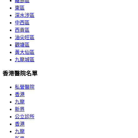
離島區
東區
深水涉區
中西區
西貢區
油尖旺區
觀塘區
黃大仙區
九龍城區
香港醫院名單
私營醫院
香港
九龍
新界
公立診所
香港
九龍