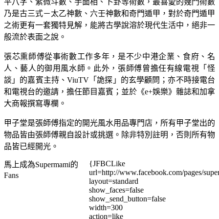
平八字、紫微斗數、手面相、卜卦等術數，最喜愛的幾門術數
乃是古三式－太乙神數、六壬神數和奇門遁甲，對於奇門遁甲
之術更有一套獨特見解，能將古學說溶於現代生活中，絕非一
般流於表面之說。
張芯熏師傅從事術數工作多年，是不少中港企業、食府、名
人、藝人的御用風水師。此外，張師傅曾擔任有線電視「怪
談」的嘉賓主持、ViuTV「詭探」的玄學顧問；亦不時接電台
和電視台的邀請，擔任節目嘉賓；並於《e+娛樂》雜誌和加拿
大商報撰寫專欄。
甲子堂是張師傅指定的開光風水用品專門店，所有甲子堂出的
物品皆由張師傅親自設計或挑選。除非特別註明，否則所有物
品皆已經開光。
{JFBCLike
馬上成為Supermami的
url=http://www.facebook.com/pages/su
Fans
layout=standard
show_faces=false
show_send_button=false
width=300
action=like