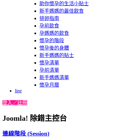
助你懷孕的生活小貼士
新手媽媽的最佳飲食
排卵指南
孕前飲食
孕媽媽的飲食
懷孕的階段
懷孕後的身體
新手媽媽的貼士
懷孕清單
孕前清單
新手媽媽清單
懷孕月曆
line
登入／註冊
Joomla! 除錯主控台
連線階段 (Session)