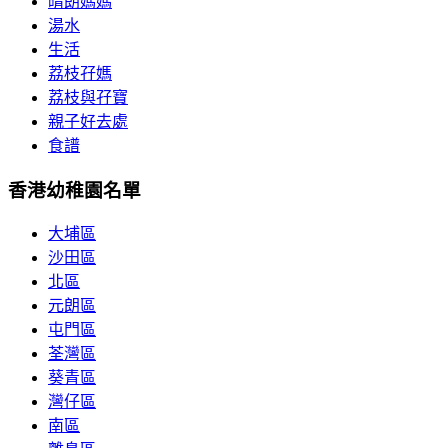
晴朗媽媽
湯水
生活
荔枝孖媽
荔枝與孖寶
親子好去處
食譜
香港幼稚園名單
大埔區
沙田區
北區
元朗區
屯門區
荃灣區
葵青區
灣仔區
南區