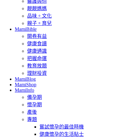
醫護與你
靚靚媽媽
品味。文化
親子。育兒
MamiBible
開卷有益
健康食譜
健康通識
把握命運
教育放題
理財投資
MamiBlog
MamiShop
MamiInfo
備孕期
懷孕期
產後
專題
嘗試懷孕的最佳時機
健康懷孕的生活貼士