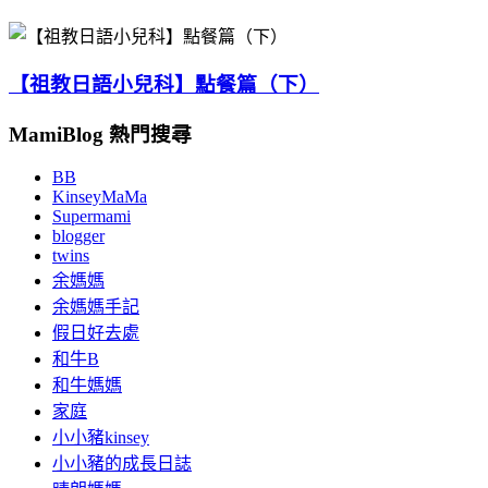
【祖教日語小兒科】點餐篇（下）
MamiBlog 熱門搜尋
BB
KinseyMaMa
Supermami
blogger
twins
余媽媽
余媽媽手記
假日好去處
和牛B
和牛媽媽
家庭
小小豬kinsey
小小豬的成長日誌