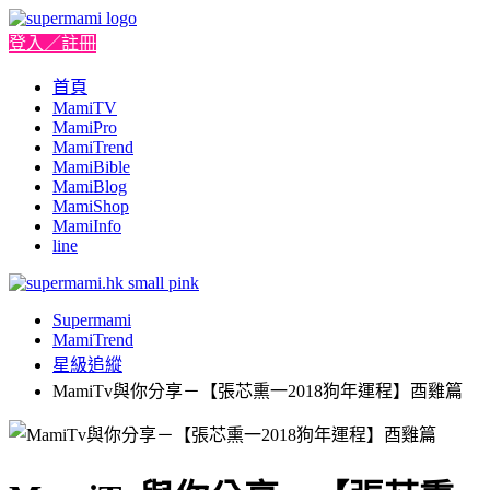
登入／註冊
首頁
MamiTV
MamiPro
MamiTrend
MamiBible
MamiBlog
MamiShop
MamiInfo
line
Supermami
MamiTrend
星級追縱
MamiTv與你分享－【張芯熏一2018狗年運程】酉雞篇