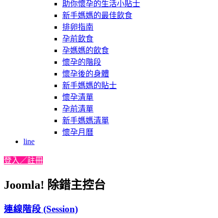
助你懷孕的生活小貼士
新手媽媽的最佳飲食
排卵指南
孕前飲食
孕媽媽的飲食
懷孕的階段
懷孕後的身體
新手媽媽的貼士
懷孕清單
孕前清單
新手媽媽清單
懷孕月曆
line
登入／註冊
Joomla! 除錯主控台
連線階段 (Session)