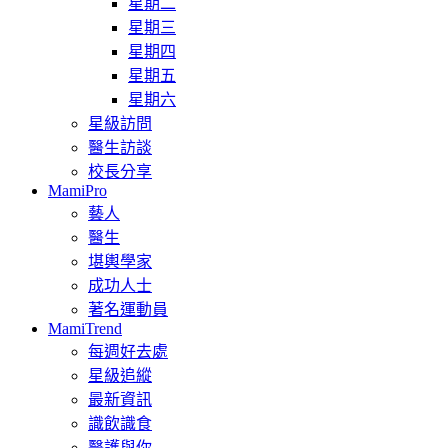
星期二
星期三
星期四
星期五
星期六
星級訪問
醫生訪談
校長分享
MamiPro
藝人
醫生
堪輿學家
成功人士
著名運動員
MamiTrend
每週好去處
星級追縱
最新資訊
識飲識食
醫護與你