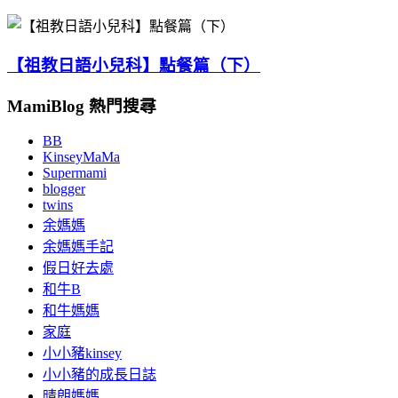
【祖教日語小兒科】點餐篇（下）
MamiBlog 熱門搜尋
BB
KinseyMaMa
Supermami
blogger
twins
余媽媽
余媽媽手記
假日好去處
和牛B
和牛媽媽
家庭
小小豬kinsey
小小豬的成長日誌
晴朗媽媽