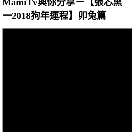
MamiTv與你分享－【張芯熏
一2018狗年運程】卯兔篇