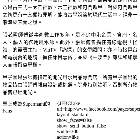
乃是古三式－太乙神數、六壬神數和奇門遁甲，對於奇門遁甲
之術更有一套獨特見解，能將古學說溶於現代生活中，絕非一
般流於表面之說。
張芯熏師傅從事術數工作多年，是不少中港企業、食府、名
人、藝人的御用風水師。此外，張師傅曾擔任有線電視「怪
談」的嘉賓主持、ViuTV「詭探」的玄學顧問；亦不時接電台
和電視台的邀請，擔任節目嘉賓；並於《e+娛樂》雜誌和加拿
大商報撰寫專欄。
甲子堂是張師傅指定的開光風水用品專門店，所有甲子堂出的
物品皆由張師傅親自設計或挑選。除非特別註明，否則所有物
品皆已經開光。
{JFBCLike
馬上成為Supermami的
url=http://www.facebook.com/pages/su
Fans
layout=standard
show_faces=false
show_send_button=false
width=300
action=like