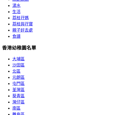
湯水
生活
荔枝孖媽
荔枝與孖寶
親子好去處
食譜
香港幼稚園名單
大埔區
沙田區
北區
元朗區
屯門區
荃灣區
葵青區
灣仔區
南區
離島區