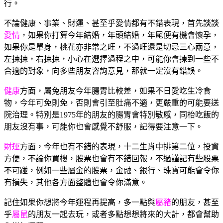
行。
不論健康、事業、財運、甚至乎愛情都有不錯表現，首先談談
愛情
，如果你打算今年結婚，年頭結婚，年尾便有機會懷孕，
如果你是單身，桃花亦非常之旺，不過旺還是切忌三心兩意，
左揀揀，右揀揀，小心在選擇過程之中，可能你會揀到一些不
合適的對象，向多些朋友咨詢意見，那就一定沒有錯誤。
健康
方面，屬兔朋友今年腸胃比較差，如果不日愛吃生冷食
物，今年可免則免，否則會引至肚痛不適，更嚴重的可能要送
院治理。特別是1975年的朋友的腸胃會特別敏感，同枱吃飯的
朋友沒有事，可能你也會感覺不舒服，記得要注意一下。
財運
方面，今年也有不錯的表現，十二生肖中排第二位，投資
方便，不論你買樓，股票也會有不錯回報，不過謹記有些股票
不可踫，例如一些屬金的股票，金融、銀行、珠寶可能會令你
有損失，其他各方面整體也會令你滿意。
記住如果你想將今年運程再提高，多一點與
屬豬
的朋友，甚至
乎
屬鼠
的朋友一起去玩，或者多點想想將來的大計，都會幫助