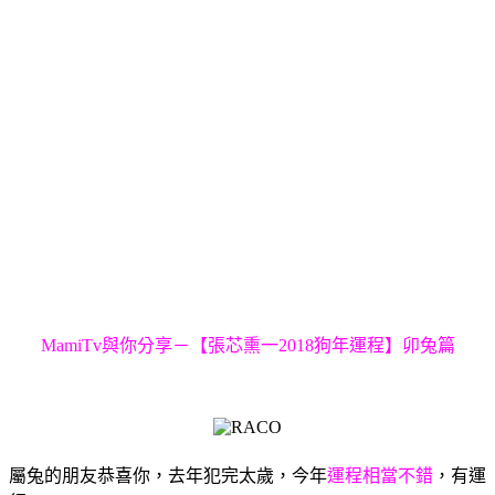
MamiTv與你分享－【張芯熏一2018狗年運程】卯兔篇
屬兔的朋友恭喜你，去年犯完太歲，今年
運程相當不錯
，有運