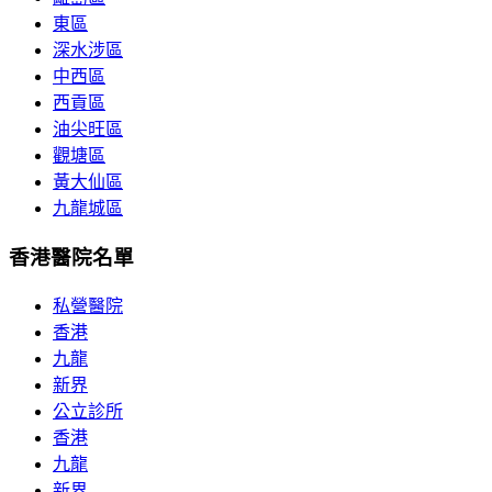
東區
深水涉區
中西區
西貢區
油尖旺區
觀塘區
黃大仙區
九龍城區
香港醫院名單
私營醫院
香港
九龍
新界
公立診所
香港
九龍
新界