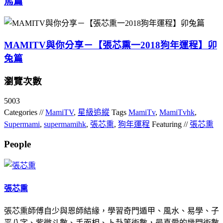
馬篇
MAMITV與你分享－【張芯熏一2018狗年運程】卯
兔篇
瀏覽次數
5003
Categories //
MamiTV
,
星級追縱
Tags
MamiTv
,
MamiTvhk
,
Supermami
,
supermamihk
,
張芯熏
,
狗年運程
Featuring //
張芯熏
People
張芯熏
張芯熏師傅自少與恩師結緣，學習奇門遁甲、風水、易學、子
平八字、紫微斗數、手面相、卜卦等術數，最喜愛的幾門術數