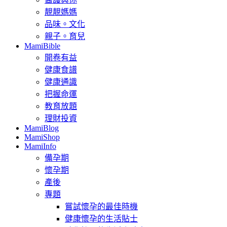
靚靚媽媽
品味。文化
親子。育兒
MamiBible
開卷有益
健康食譜
健康通識
把握命運
教育放題
理財投資
MamiBlog
MamiShop
MamiInfo
備孕期
懷孕期
產後
專題
嘗試懷孕的最佳時機
健康懷孕的生活貼士