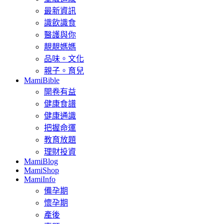
最新資訊
識飲識食
醫護與你
靚靚媽媽
品味。文化
親子。育兒
MamiBible
開卷有益
健康食譜
健康通識
把握命運
教育放題
理財投資
MamiBlog
MamiShop
MamiInfo
備孕期
懷孕期
產後