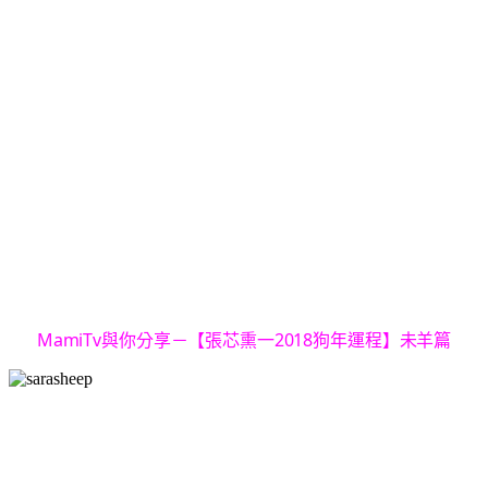
MamiTv與你分享－【張芯熏一2018狗年運程】未羊篇