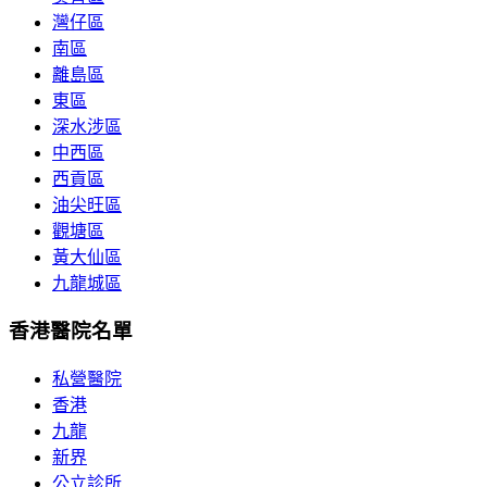
灣仔區
南區
離島區
東區
深水涉區
中西區
西貢區
油尖旺區
觀塘區
黃大仙區
九龍城區
香港醫院名單
私營醫院
香港
九龍
新界
公立診所