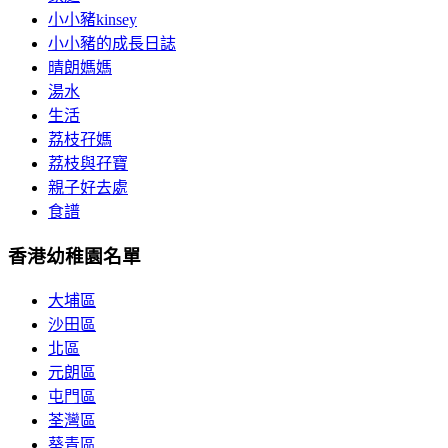
小小豬kinsey
小小豬的成長日誌
晴朗媽媽
湯水
生活
荔枝孖媽
荔枝與孖寶
親子好去處
食譜
香港幼稚園名單
大埔區
沙田區
北區
元朗區
屯門區
荃灣區
葵青區