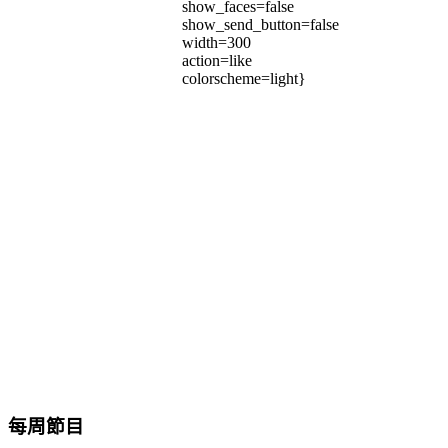
show_faces=false
show_send_button=false
width=300
action=like
colorscheme=light}
每周節目