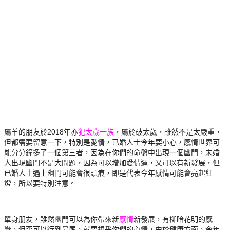
屬羊的朋友於2018年亦
犯太歲一族
，屬於破太歲，
雖然不是太嚴重，
但都需要留意一下，特別是愛情，
已婚人士今年要小心，感情世界可
能分分鐘多了一個第三者，
因為在你們的命盤中出現一個幽門，未婚
人出現幽門不是大問題，
因為可以增加愛情運，又可以有新發展，
但
已婚人士遇上幽門可能會很頭痕，
即是代表今年感情可能會亮起紅
燈，所以要特別注意。
單身朋友，
雖然幽門可以為你帶來新
感情
新發展，有柳暗花明的感
覺，
但否可以行到最尾，就要視乎你們的心情，由於健康方面，
今年