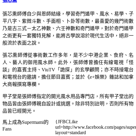
張芯熏
張芯熏師傅自少與恩師結緣，學習奇門遁甲、風水、易學、子
平八字、紫微斗數、手面相、卜卦等術數，最喜愛的幾門術數
乃是古三式－太乙神數、六壬神數和奇門遁甲，對於奇門遁甲
之術更有一套獨特見解，能將古學說溶於現代生活中，絕非一
般流於表面之說。
張芯熏師傅從事術數工作多年，是不少中港企業、食府、名
人、藝人的御用風水師。此外，張師傅曾擔任有線電視「怪
談」的嘉賓主持、ViuTV「詭探」的玄學顧問；亦不時接電台
和電視台的邀請，擔任節目嘉賓；並於《e+娛樂》雜誌和加拿
大商報撰寫專欄。
甲子堂是張師傅指定的開光風水用品專門店，所有甲子堂出的
物品皆由張師傅親自設計或挑選。除非特別註明，否則所有物
品皆已經開光。
{JFBCLike
馬上成為Supermami的
url=http://www.facebook.com/pages/su
Fans
layout=standard