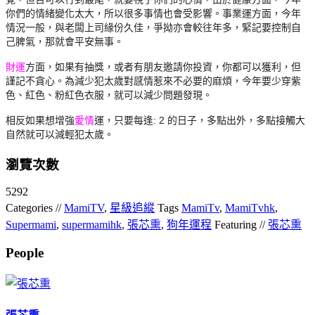
你們的情緒變化太大，所以很多事情也會受影響。事業運方面，
今年
情況一般，與老闆上司緣份久佳，爭拗亦會較往年多，
緊記要控制自
己脾氣，那就會平安無事。
財運
方面，如果有抽獎，
或者有朋友邀請你投資，你都可以獲利，但
謹記不貪心。
為減少犯太歲對感情惹來不必要的麻煩，今年要少穿紫
色、紅色、
粉紅色衣服，就可以減少問題發現。
相反如果想增強
愛情
運，
只要每逢: 2 的日子，多點出外，多點接觸大
自然就可以減輕犯太歲。
瀏覽次數
5292
Categories //
MamiTV
,
星級追縱
Tags
MamiTv
,
MamiTvhk
,
Supermami
,
supermamihk
,
張芯熏
,
狗年運程
Featuring //
張芯熏
People