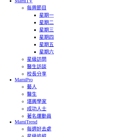
MamiTV
每周節目
星期一
星期二
星期三
星期四
星期五
星期六
星級訪問
醫生訪談
校長分享
MamiPro
藝人
醫生
堪輿學家
成功人士
著名運動員
MamiTrend
每週好去處
星級追縱