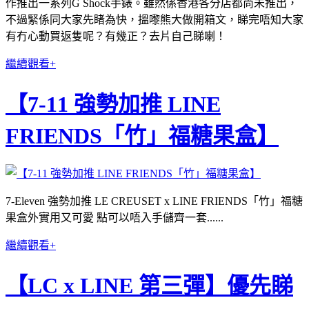
作推出一系列G Shock手錶。雖然係香港各分店都尚未推出，
不過緊係同大家先睹為快，搵嚟熊大做開箱文，睇完唔知大家
有冇心動買返隻呢？有幾正？去片自己睇喇！
繼續觀看+
【7-11 強勢加推 LINE
FRIENDS「竹」福糖果盒】
7-Eleven 強勢加推 LE CREUSET x LINE FRIENDS「竹」福糖
果盒外實用又可愛 點可以唔入手儲齊一套......
繼續觀看+
【LC x LINE 第三彈】優先睇