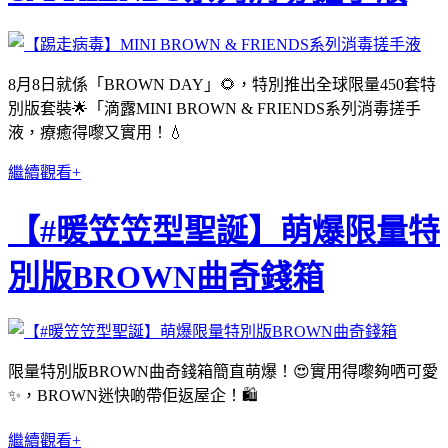
8月8日就係「BROWN DAY」🌻，特別推出全球限量450套特
別版套裝🌟「滴露MINI BROWN & FRIENDS系列消毒搓手
液，療癒得嚟又實用！💧
繼續觀看+
【#暖笠笠型聖誕】萌爆限量特
別版BROWN曲奇錢箱
限量特別版BROWN曲奇錢箱簡直萌爆！😍實用得嚟夠哂可愛
✨，BROWN迷快啲帶佢返屋企！🛍
繼續觀看+