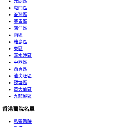
元朗區
屯門區
荃灣區
葵青區
灣仔區
南區
離島區
東區
深水涉區
中西區
西貢區
油尖旺區
觀塘區
黃大仙區
九龍城區
香港醫院名單
私營醫院