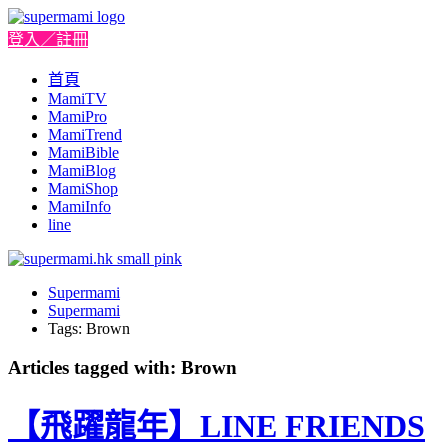
登入／註冊
首頁
MamiTV
MamiPro
MamiTrend
MamiBible
MamiBlog
MamiShop
MamiInfo
line
Supermami
Supermami
Tags: Brown
Articles tagged with: Brown
【飛躍龍年】LINE FRIENDS