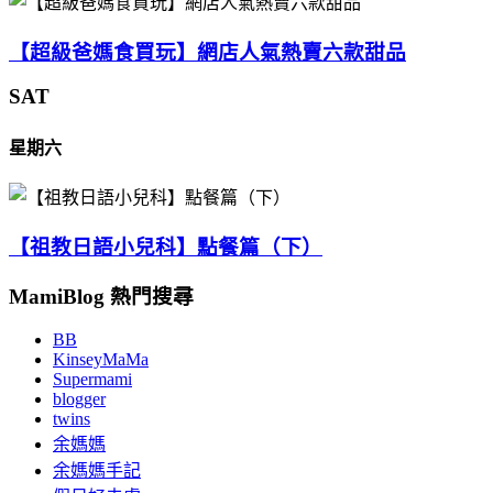
【超級爸媽食買玩】網店人氣熱賣六款甜品
SAT
星期六
【祖教日語小兒科】點餐篇（下）
MamiBlog 熱門搜尋
BB
KinseyMaMa
Supermami
blogger
twins
余媽媽
余媽媽手記