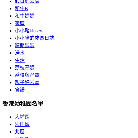
假日好去處
和牛B
和牛媽媽
家庭
小小豬kinsey
小小豬的成長日誌
晴朗媽媽
湯水
生活
荔枝孖媽
荔枝與孖寶
親子好去處
食譜
香港幼稚園名單
大埔區
沙田區
北區