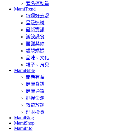
著名運動員
MamiTrend
每週好去處
星級追縱
最新資訊
識飲識食
醫護與你
靚靚媽媽
品味。文化
親子。育兒
MamiBible
開卷有益
健康食譜
健康通識
把握命運
教育放題
理財投資
MamiBlog
MamiShop
MamiInfo