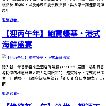
糕點及禮物籃，以及傳統節慶餐飲體驗，與大家一起迎接鴻運
馬年。
繼續觀看+
【迎丙午年】鮑寶蠔華‧港式
海鮮盛宴
踏入新一年香港喜來登酒店咖啡廳 (The Café) 展開一場別具香
港情懷的地道鮮味之旅！期間限定的「鮑寶蠔華‧港式海鮮盛
宴」自助餐，自助晚餐時段舉行「即切即食日本鰤魚」 環
節.....
繼續觀看+