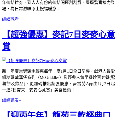
年御結禮券，到人人有份的御結開運刮刮賞，層層驚喜接力登
場，為日常滋味添上祝福暖意。
繼續觀看+
【超強優惠】麥記7日麥麥心意
賞
新一年麥當勞頭炮優惠每年一度1月1日全日早餐，獻港人最愛
楓糖班戟漢堡系列（McGriddles）及經典人氣早餐珍寶套餐(配
薯餅及飲品)，更加碼推出超強優惠，麥當勞App由1月2日起
一連7日帶來「麥麥心意賞」美食優惠！
繼續觀看+
【迎丙午年】龍苑三款經典口