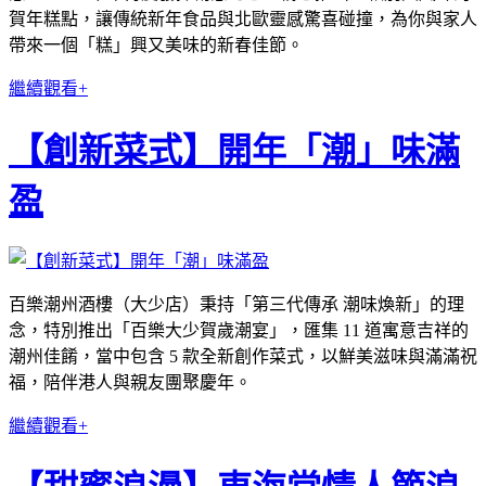
賀年糕點，讓傳統新年食品與北歐靈感驚喜碰撞，為你與家人
帶來一個「糕」興又美味的新春佳節。
繼續觀看+
【創新菜式】開年「潮」味滿
盈
百樂潮州酒樓（大少店）秉持「第三代傳承 潮味煥新」的理
念，特別推出「百樂大少賀歲潮宴」，匯集 11 道寓意吉祥的
潮州佳餚，當中包含 5 款全新創作菜式，以鮮美滋味與滿滿祝
福，陪伴港人與親友團聚慶年。
繼續觀看+