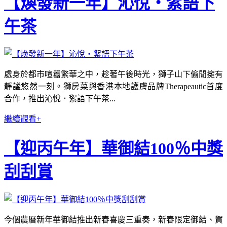
【煥發新一年】沁悅‧絮語下
午茶
處身於都市喧囂繁華之中，趁著午後時光，獅子山下偷閒擁有
靜謐悠然一刻。獅房菜與香港本地護膚品牌Therapeautic首度
合作，推出沁悅．絮語下午茶...
繼續觀看+
【迎丙午年】華御結100％中獎
刮刮賞
今個農曆新年華御結推出新春喜慶三重奏，新春限定御結、賀