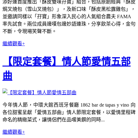
添好運首度推出「酥皮雙味孖寶」組合，包括原創經典「酥皮
焗叉燒包（雪山叉燒包）」，及新口味「酥皮黑松露雞包」，
並邀請同樣以「孖寶」形象深入民心的人氣組合農夫 FAMA
率先試食。兩位成員邊嘆包邊妙語連珠，分享飲茶心得，金句
不斷，令現場笑聲不斷。
繼續觀看+
【限定套餐】情人節愛情五部
曲
今年情人節，中環大館西班牙餐廳 1862 bar de tapas y vino 向
各位甜蜜呈獻「愛情五部曲」情人節限定套餐，以愛情里程碑
命名的精緻菜式，讓情侶們在品嚐美饌的同時...
繼續觀看+