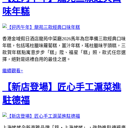
味年糕
香港金域假日酒店龍苑中菜廳2026馬年為您準備三款經典口味
年糕，包括瑤柱臘味蘿蔔糕，薑汁年糕，瑤柱臘味芋頭糕，三
款賀年糕點寓意步步「糕」陞、福星「糕」照，款式任您選
擇，絕對是送禮自用的最佳之選。
繼續觀看+
【新店登場】匠心手工滬菜進
駐德福
上海姥姥全新高雅品牌「筵‧上海姥姥」，強勢進駐德福廣