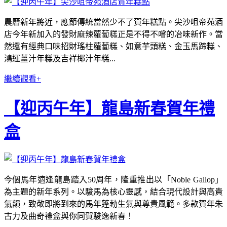
農曆新年將近，應節傳統當然少不了賀年糕點。尖沙咀帝苑酒
店今年新加入的發財麻辣蘿蔔糕正是不得不嚐的冶味新作。當
然還有經典口味招財瑤柱蘿蔔糕、如意芋頭糕、金玉馬蹄糕、
鴻運薑汁年糕及吉祥椰汁年糕...
繼續觀看+
【迎丙午年】龍島新春賀年禮
盒
今個馬年適逢龍島踏入50周年，隆重推出以「Noble Gallop」
為主題的新年系列。以駿馬為核心靈感，結合現代設計與高貴
氣韻，致敬即將到來的馬年蓬勃生氣與尊貴風範。多款賀年朱
古力及曲奇禮盒與你同賀駿逸新春！