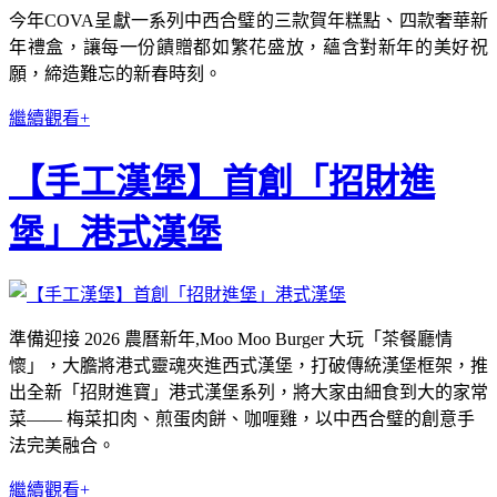
今年COVA呈獻一系列中西合璧的三款賀年糕點、四款奢華新
年禮盒，讓每一份饋贈都如繁花盛放，蘊含對新年的美好祝
願，締造難忘的新春時刻。
繼續觀看+
【手工漢堡】首創「招財進
堡」港式漢堡
準備迎接 2026 農曆新年,Moo Moo Burger 大玩「茶餐廳情
懷」，大膽將港式靈魂夾進西式漢堡，打破傳統漢堡框架，推
出全新「招財進寶」港式漢堡系列，將大家由細食到大的家常
菜—— 梅菜扣肉、煎蛋肉餅、咖喱雞，以中西合璧的創意手
法完美融合。
繼續觀看+