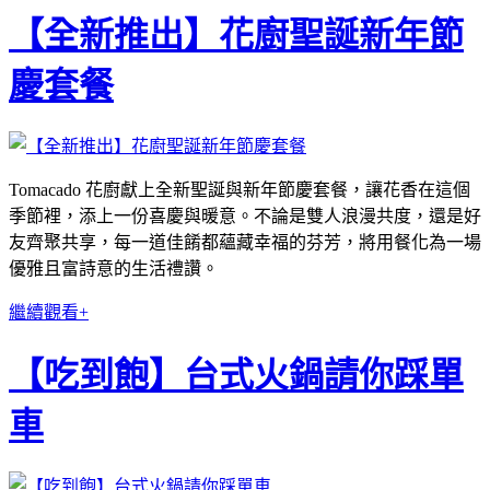
【全新推出】花廚聖誕新年節
慶套餐
Tomacado 花廚獻上全新聖誕與新年節慶套餐，讓花香在這個
季節裡，添上一份喜慶與暖意。不論是雙人浪漫共度，還是好
友齊聚共享，每一道佳餚都蘊藏幸福的芬芳，將用餐化為一場
優雅且富詩意的生活禮讚。
繼續觀看+
【吃到飽】台式火鍋請你踩單
車