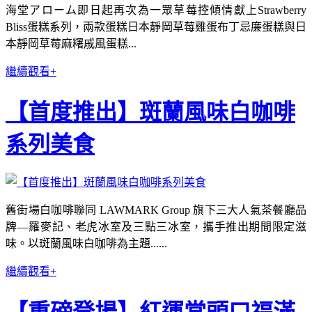
海堂アローム即日起再次為一眾草莓控傾情獻上Strawberry
Bliss蛋糕系列，兩款蛋糕日本靜岡草莓雞蛋布丁忌廉蛋糕與日
本靜岡草莓麻糬戚風蛋糕...
繼續觀看+
【首度推出】斑蘭風味白咖啡
系列美食
舊街場白咖啡聯同 LAWMARK Group 旗下三大人氣茶餐廳品
牌—羅麥記、老虎冰室及三點三冰室，攜手推出期間限定滋
味。以斑蘭風味白咖啡為主題......
繼續觀看+
【重磅登場】紅運當頭口福滿