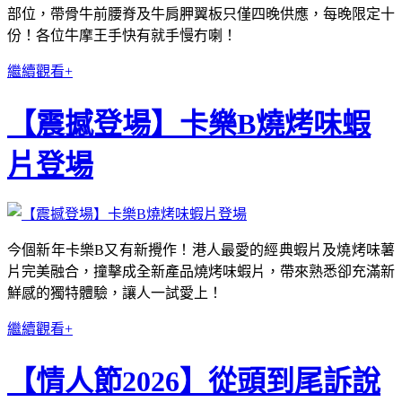
部位，帶骨牛前腰脊及牛肩胛翼板只僅四晚供應，每晚限定十
份！各位牛摩王手快有就手慢冇喇！
繼續觀看+
【震撼登場】卡樂B燒烤味蝦
片登場
今個新年卡樂B又有新攪作！港人最愛的經典蝦片及燒烤味薯
片完美融合，撞擊成全新產品燒烤味蝦片，帶來熟悉卻充滿新
鮮感的獨特體驗，讓人一試愛上！
繼續觀看+
【情人節2026】從頭到尾訴說