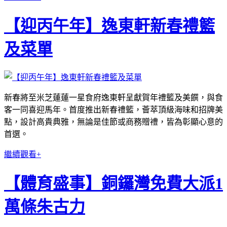
【迎丙午年】逸東軒新春禮籃
及菜單
新春將至米芝蓮蓮一星食府逸東軒呈獻賀年禮籃及美饌，與食
客一同喜迎馬年。首度推出新春禮籃，薈萃頂級海味和招牌美
點，設計高貴典雅，無論是佳節或商務贈禮，皆為彰顯心意的
首選。
繼續觀看+
【體育盛事】銅鑼灣免費大派1
萬條朱古力