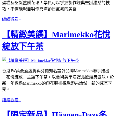
蛋糕及聖誕薑餅花環！學員可以掌握製作經典聖誕甜點的技
巧，不僅能親自製作充滿節日氣氛的美食......
繼續觀看+
【精緻美饌】Marimekko花悅
綻放下午茶
香港JW萬豪酒店將與芬蘭知名設計品牌Marimekko聯手推出
「花悅綻放」主題下午茶，以藝術美學演譯北歐經典滋味，於
新一年透過Marimekko的印花藝術視覺帶來煥然一新的感官享
受。
繼續觀看+
【限定新品】Häagen-Dazs冬