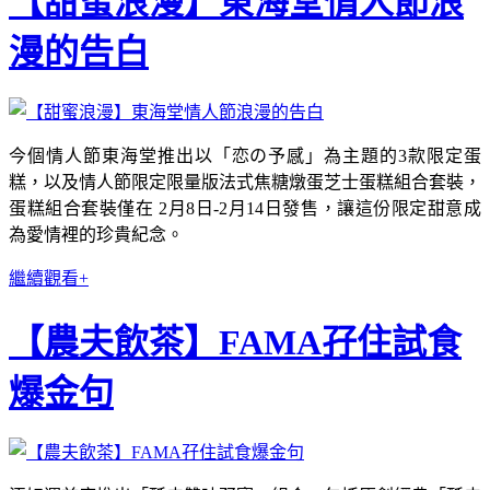
【甜蜜浪漫】東海堂情人節浪
漫的告白
今個情人節東海堂推出以「恋の予感」為主題的3款限定蛋
糕，以及情人節限定限量版法式焦糖燉蛋芝士蛋糕組合套裝，
蛋糕組合套裝僅在 2月8日-2月14日發售，讓這份限定甜意成
為愛情裡的珍貴紀念。
繼續觀看+
【農夫飲茶】FAMA孖住試食
爆金句