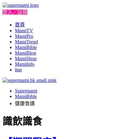
登入／註冊
首頁
MamiTV
MamiPro
MamiTrend
MamiBible
MamiBlog
MamiShop
MamiInfo
line
Supermami
MamiBible
健康食譜
識飲識食