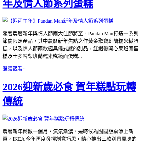
年及情人節系列蛋糕
隨著農曆新年與情人節兩大佳節將至，Pandan Man打造一系列
節慶限定產品，其中農曆新年焦點之作黃金聚寶班蘭糯米糍蛋
糕，以及情人節兩款極具儀式感的甜品，紅緞帶開心果班蘭蛋
糕及士多啤梨班蘭糯米糍鏡面蛋糕...
繼續觀看+
2026迎新歲必食 賀年糕點玩轉
傳統
農曆新年倒數一個月，氣氛漸濃，是時候為團圓飯桌添上新
意，IKEA 今年再度發揮創意巧思，精心推出三款別具風味的