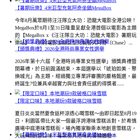
【暑期玩樂】4米巨型充氣阿奇坐鎮MegaBox
今年8月萬眾期待汪汪隊立大功：恐龍大電影全港公映！
MegaBox於8月1至31日隆重呈獻全港首個以電影為主題
的【MegaBox x《汪汪隊立大功：恐龍大電影》暑期玩
樂站】！4米的電影主題巨型充氣警犬阿奇（Chase）...
【頒獎典禮】2026全港時尚專業女性選舉
2026年第十六屆「全港時尚專業女性選舉」頒獎典禮暨
閉幕禮，於日前圓滿結束，本屆選舉以「琥珀如美．聚
煥城光」為主題，經過獨立專業評審團的嚴格甄選，最
終誕生7位兼具卓越實力與社會責任感的得獎者......
【限定口味】本地潮玩9款破格口味雪糕
夏日炎炎當然要食返杯涼透心嘅雪糕～由即日起至8月19
日，利園區帶比大家一個最浮誇港味雪糕派對，於希慎
廣場中庭港味雪糕街，場內獨家聯乘本地創意雪糕店，
大玩9款創意口味！每款極具港味的雪糕體驗！