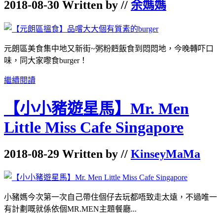
2018-08-30 Written by //
余媽媽
元朗區
美食集中地
又新街
~
粥粉麪飯食到悶悶地，
今晚轉吓口
味，
同大家嚟食
burger！
繼續閱讀
【小小豬遊星馬】Mr. Men
Little Miss Cafe Singapore
2018-08-29 Written by //
KinseyMaMa
小豬媽今次第一次自己帶住個仔去玩都唔致走太遠，不過唯一
有計劃嘅就係依個MR.MEN主題餐廳...