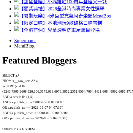
Supermami
MamiBlog
Featured Bloggers
SELECT a.*
FROM #__zoo_item AS a
WHERE (a.id IN
(5243,7965,3669,526,606,3575,669,6978,5852,2351,8504,7604,4411,6684,8802,6685,471
AND a.access IN (1,5)
AND (a.publish_up = '0000-00-00 00:00:00'
OR a.publish_up <= '2026-08-07 04:07:36')
AND (a.publish_down = '0000-00-00 00:00:00'
OR a.publish_down >= '2026-08-07 04:07:36')
ORDER BY a.hits DESC