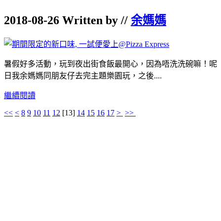
2018-08-26 Written by //
余媽媽
暑假好多活動，玩到夜出街食飯最開心，因為唔洗洗碗嘛！呢
日我余媽媽同朋友仔去完主題樂園玩，之後....
繼續閱讀
<<
<
8
9
10
11
12
[
13
]
14
15
16
17
>
>>