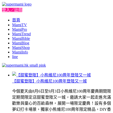
登入／註冊
首頁
MamiTV
MamiPro
MamiTrend
MamiBible
MamiBlog
MamiShop
MamiInfo
line
【甜蜜登陸】小熊維尼100周年登陸又一城
今個夏天由8月6日至9月3日小熊維尼100周年慶典期間限
定期間限定店甜蜜登陸又一城，邀請大家一起走進充滿
歡樂與童心的百畝森林，展開一場限定慶典！設有多個
夢幻打卡場景，獨家小熊維尼100周年限定精品，DIY香