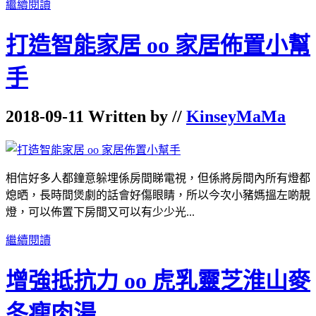
繼續閱讀
打造智能家居 oo 家居佈置小幫
手
2018-09-11 Written by //
KinseyMaMa
相信好多人都鐘意躲埋係房間睇電視，但係將房間內所有燈都
熄晒，長時間煲劇的話會好傷眼睛，所以今次小豬媽搵左啲靚
燈，可以佈置下房間又可以有少少光...
繼續閱讀
增強抵抗力 oo 虎乳靈芝淮山麥
冬瘦肉湯