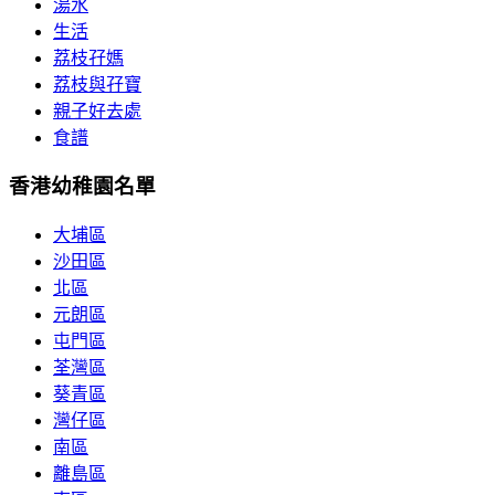
湯水
生活
荔枝孖媽
荔枝與孖寶
親子好去處
食譜
香港幼稚園名單
大埔區
沙田區
北區
元朗區
屯門區
荃灣區
葵青區
灣仔區
南區
離島區