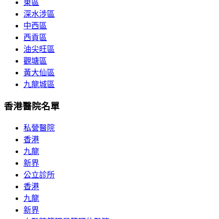
東區
深水涉區
中西區
西貢區
油尖旺區
觀塘區
黃大仙區
九龍城區
香港醫院名單
私營醫院
香港
九龍
新界
公立診所
香港
九龍
新界