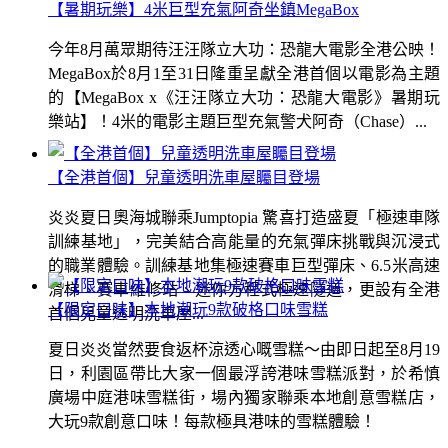
【暑期玩樂】4米巨型充氣阿奇坐鎮MegaBox
今年8月萬眾期待汪汪隊立大功：恐龍大電影全港公映！
MegaBox於8月1至31日隆重呈獻全港首個以電影為主題
的【MegaBox x《汪汪隊立大功：恐龍大電影》暑期玩
樂站】！4米的電影主題巨型充氣警犬阿奇（Chase）...
【全港首個】兒童透明洗車屋矚目登場
炎炎夏日奧海城聯乘Jumptopia 驚喜打造盛夏「極速車隊
訓練基地」，完美結合高能量的充氣彈床挑戰與沉浸式
的職業體驗。訓練基地集極速賽車巨型彈床、6.5米高速
滑梯、賽車維修站、迷你方程式極速隧道，更設有全港
【限定口味】本地潮玩9款破格口味雪糕
首個兒童透明洗車屋...
夏日炎炎當然要食返杯涼透心嘅雪糕～由即日起至8月19
日，利園區帶比大家一個最浮誇港味雪糕派對，於希慎
廣場中庭港味雪糕街，場內獨家聯乘本地創意雪糕店，
大玩9款創意口味！每款極具港味的雪糕體驗！