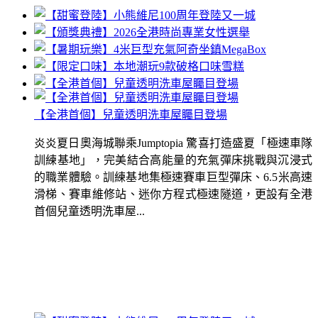
【全港首個】兒童透明洗車屋矚目登場
炎炎夏日奧海城聯乘Jumptopia 驚喜打造盛夏「極速車隊
訓練基地」，完美結合高能量的充氣彈床挑戰與沉浸式
的職業體驗。訓練基地集極速賽車巨型彈床、6.5米高速
滑梯、賽車維修站、迷你方程式極速隧道，更設有全港
首個兒童透明洗車屋...