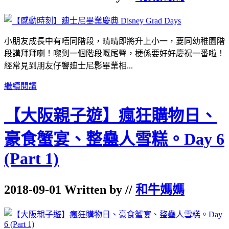
小朋友成長中有唔同階段，晴晴即將升上小一，要同幼稚園階
段講拜拜喇！嚟到一個階段嘅尾聲，梗係要好好慶祝一番啦！
經常見到朋友仔響廸士尼影畢業相...
繼續閱讀
【大阪親子遊】瘋狂購物日、
豪食蟹宴、整蠱人雪糕。Day 6
(Part 1)
2018-09-01 Written by //
和牛媽媽