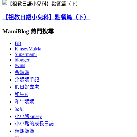
【祖教日語小兒科】點餐篇（下）
MamiBlog 熱門搜尋
BB
KinseyMaMa
Supermami
blogger
twins
余媽媽
余媽媽手記
假日好去處
和牛B
和牛媽媽
家庭
小小豬kinsey
小小豬的成長日誌
晴朗媽媽