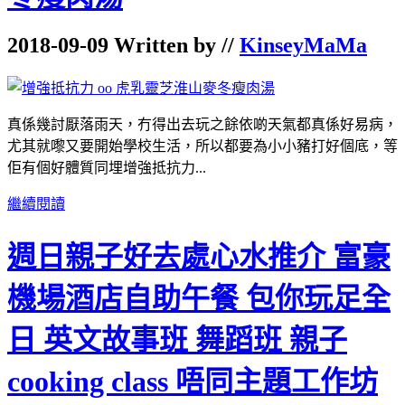
2018-09-09 Written by //
KinseyMaMa
真係幾討厭落雨天，冇得出去玩之餘依啲天氣都真係好易病，
尤其就嚟又要開始學校生活，所以都要為小小豬打好個底，等
佢有個好體質同埋增強抵抗力...
繼續閱讀
週日親子好去處心水推介 富豪
機場酒店自助午餐 包你玩足全
日 英文故事班 舞蹈班 親子
cooking class 唔同主題工作坊