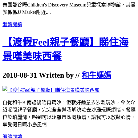
泰國曼谷嘅Children's Discovery Museum兒童探索博物館，其實
就係係JJ Market附近....
繼續閱讀
【渡假Feel親子餐廳】睇住海
景嘆美味西餐
2018-08-31 Written by //
和牛媽媽
自從和牛B 兩歲後唔再驚沙，佢就好鍾意去沙灘玩沙，今次介
紹呢間親子餐廳，完完全全幫我解決咗去沙灘玩嘅煩惱。餐廳
位於珀麗灣，呢到可以遠離市區嘅煩囂，讓我可以放鬆心情，
享受假日嘅小島風情...
繼續閱讀