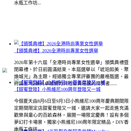
水瓶工作坊...
【頒獎典禮】2026全港時尚專業女性選舉
2026年第十六屆「全港時尚專業女性選舉」頒獎典禮暨
閉幕禮，於日前圓滿結束，本屆選舉以「琥珀如美．聚
煥城光」為主題，經過獨立專業評審團的嚴格甄選，最
終誕生7位兼具卓越實力與社會責任感的得獎者......
【甜蜜登陸】小熊維尼100周年登陸又一城
今個夏天由8月6日至9月3日小熊維尼100周年慶典期間限
定期間限定店甜蜜登陸又一城，邀請大家一起走進充滿
歡樂與童心的百畝森林，展開一場限定慶典！設有多個
夢幻打卡場景，獨家小熊維尼100周年限定精品，DIY香
水瓶工作坊...