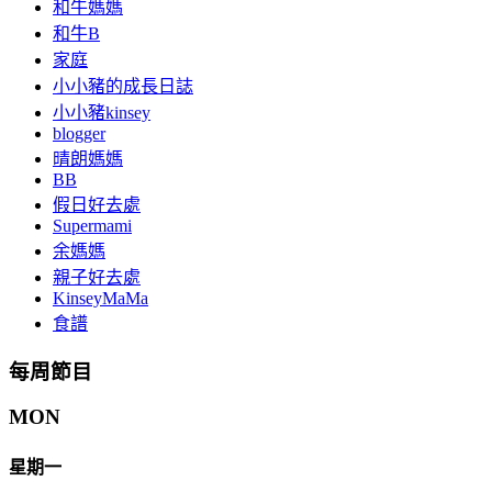
和牛媽媽
和牛B
家庭
小小豬的成長日誌
小小豬kinsey
blogger
晴朗媽媽
BB
假日好去處
Supermami
余媽媽
親子好去處
KinseyMaMa
食譜
每周節目
MON
星期一