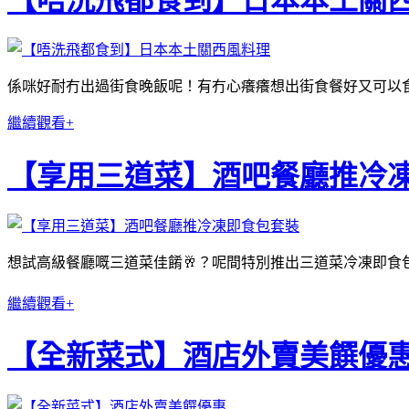
係咪好耐冇出過街食晚飯呢！有冇心癢癢想出街食餐好又可以
繼續觀看+
【享用三道菜】酒吧餐廳推冷
想試高級餐廳嘅三道菜佳餚🥂？呢間特別推出三道菜冷凍即食包
繼續觀看+
【全新菜式】酒店外賣美饌優