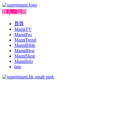
登入／註冊
首頁
MamiTV
MamiPro
MamiTrend
MamiBible
MamiBlog
MamiShop
MamiInfo
line