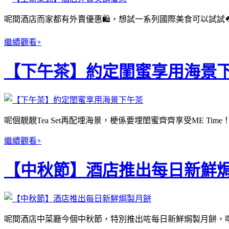
呢間酒店而家都有外賣優惠🛍，想試一系列國際美食可以試試👅
繼續觀看+
【下午茶】約定閨蜜享用海景
呢個靚靚Tea Set再配埋海景，梗係要埋閨蜜齊齊享受ME Time
繼續觀看+
【中秋節】酒店推出每日新鮮
呢間酒店中菜廳今個中秋節，特別推出咗每日新鮮焗製月餅，