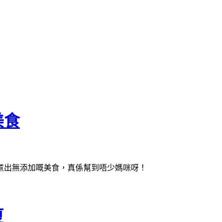
美食
煮出無添加嘅美食，真係幫到唔少媽咪呀！
夏