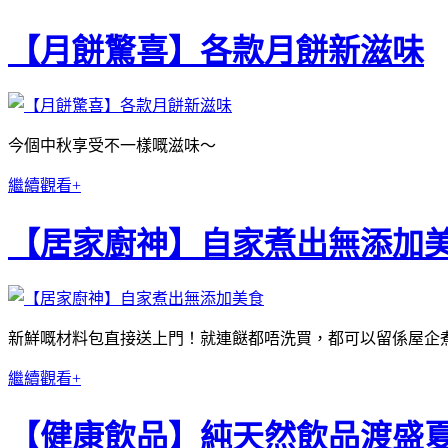
【月餅驚喜】各款月餅新滋味
今個中秋享受不一樣嘅滋味～
繼續觀看+
【居家廚神】自家煮出無添加
新鮮嘅材料包直接送上門！就連餸都唔洗買，都可以留係屋企
繼續觀看+
【健康飲品】純天然飲品渡盛