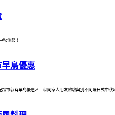
盒
嘅中秋佳節！
市早鳥優惠
配超市就有早鳥優惠🎉！就同家人朋友體驗與別不同嘅日式中秋喇
西風料理