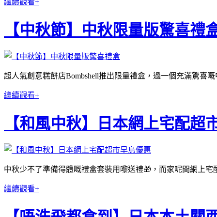
繼續觀看+
【中秋節】中秋限量版驚喜禮
超人氣創意糕餅店Bombshell推出限量禮盒，過一個充滿驚喜
繼續觀看+
【和風中秋】日本網上宅配超
中秋少不了準備得體嘅禮盒套裝用嚟送禮🎁，而家呢間網上宅
繼續觀看+
【唔洗飛都食到】日本本土關