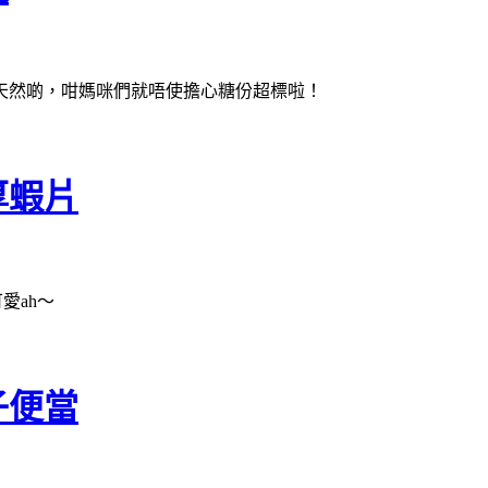
天然啲，咁媽咪們就唔使擔心糖份超標啦！
厚蝦片
愛ah～
子便當