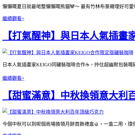
懶懶嘅夏日就最啱整懶懶嘅熊貓🐼〜 最有竹林布景襯埋好可愛啊
繼續觀看+
【打氣醒神】與日本人氣插畫家
日本人氣插畫家KEIGO同罐裝咖啡合作☕️，拎住超幽默包裝
繼續觀看+
【甜蜜滿意】中秋換領意大利
今個中秋可以到呢個商場換領月餅首飾禮盒🥮，一盒二用，環保