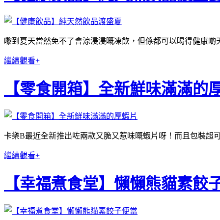
嚟到夏天當然免不了會涼浸浸嘅凍飲，但係都可以喝得健康啲
繼續觀看+
【零食開箱】全新鮮味滿滿的
卡樂B最近全新推出咗兩款又脆又惹味嘅蝦片呀！而且包裝超可
繼續觀看+
【幸福煮食堂】懶懶熊貓素餃