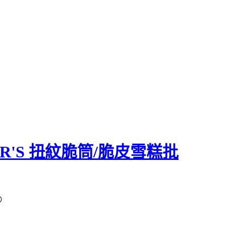
ER'S 扭紋脆筒/脆皮雪糕批
