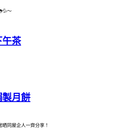
💦～
下午茶
！
焗製月餅
啱晒同屋企人一齊分享！