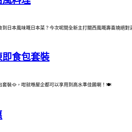
食到日本風味嘅日本菜？今次呢間全新主打關西風嘅壽喜燒絕對
凍即食包套裝
套裝🥘，咁就喺屋企都可以享用到高水準佳餚喇！🍽
惠