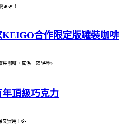
🎍🌿！！
KEIGO合作限定版罐裝咖啡
嘅罐裝咖啡，真係一罐醒神✨！
百年頂級巧克力
又實用！🍃